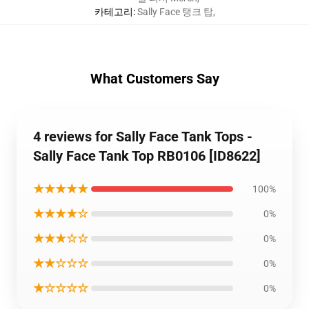
카테고리
:
Sally Face 탱크 탑
,
What Customers Say
4 reviews for Sally Face Tank Tops -
Sally Face Tank Top RB0106 [ID8622]
★★★★★
100%
★★★★☆
0%
★★★☆☆
0%
★★☆☆☆
0%
★☆☆☆☆
0%