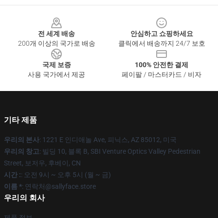
Footer
전 세계 배송
안심하고 쇼핑하세요
200개 이상의 국가로 배송
클릭에서 배송까지 24/7 보호
국제 보증
100% 안전한 결제
사용 국가에서 제공
페이팔 / 마스터카드 / 비자
기타 제품
우리의 본사
: 1221 E 인디애놀 Ave, 피닉스, AZ 85012, 미국
우리의 창고
: 빌딩 10, 블록 B, SBI Venture Optics Valley Pedestrian
Street, 보저우, 후베이, CN
시간 :
: 오전 9시 ~ 오후 5시 (월 ~ 금)
이름 *
: 연락처@sallyface.store
우리의 회사
제품 정보