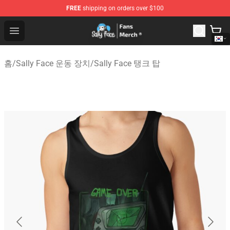
FREE
shipping on orders over $100
Sally Face Store - Official Sally Face Merchandise Shop
Open menu
홈
/
Sally Face 운동 장치
/
Sally Face 탱크 탑