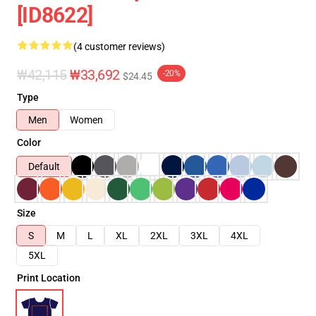
[ID8622]
(4 customer reviews)
₩42,115
₩33,692
-20%
$24.45
Type
Men
Women
Color
Default
Size
S
M
L
XL
2XL
3XL
4XL
5XL
Print Location