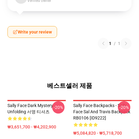
Verified owner
Write your review
1
/
1
베스트셀러 제품
Sally Face Dark Mystery
Sally Face Backpacks - Sally
-20%
-20%
Unfolding 서명 티셔츠
Face Sal And Travis Backpack
RB0106 [ID9222]
₩3,651,700 - ₩4,202,900
₩5,084,820 - ₩5,718,700