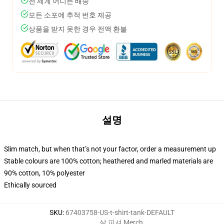
전 세계 어디든 배송
모든 소포에 추적 번호 제공
상품을 받지 못한 경우 전액 환불
설명
Slim match, but when that’s not your factor, order a measurement up
Stable colours are 100% cotton; heathered and marled materials are
90% cotton, 10% polyester
Ethically sourced
SKU
:
67403758-US-t-shirt-tank-DEFAULT
살 피셔 Merch
,