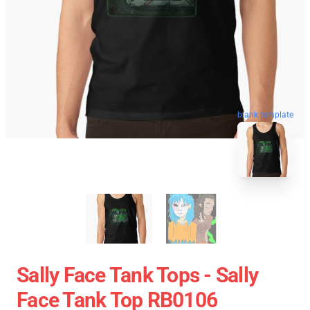
blank template
Sally Face Tank Tops - Sally
Face Tank Top RB0106