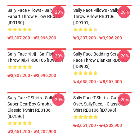
Sally Face Pillows - Sally Face
Sally Face Pillows - Sally Face
-20%
-20%
Fanart Throw Pillow RB0106
Throw Pillow RB0106
[ID9130]
[ID9101]
₩3,307,200 - ₩3,996,200
₩3,307,200 - ₩3,996,200
Sally Face 베개 - Sal Fisher
Sally Face Bedding Sets - Sally
-20%
-20%
Throw 베개 RB0106 [ID9091]
Face Throw Blanket RB0106
[ID8903]
₩3,307,200 - ₩3,996,200
₩4,685,200 - ₩8,957,000
Sally Face T-Shirts - Sally Face
Sally Face T-Shirts - Game
-20%
-20%
Super GearBoy Graphic
Over, SallyFace... Classic T-
Classic T-Shirt RB0106
Shirt RB0106 [ID7898]
[ID7896]
₩3,651,700 - ₩4,202,900
₩3,651,700 - ₩4,202,900