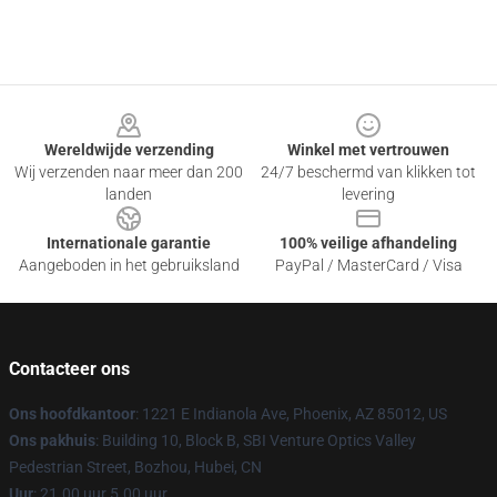
Footer
Wereldwijde verzending
Winkel met vertrouwen
Wij verzenden naar meer dan 200
24/7 beschermd van klikken tot
landen
levering
Internationale garantie
100% veilige afhandeling
Aangeboden in het gebruiksland
PayPal / MasterCard / Visa
Contacteer ons
Ons hoofdkantoor
: 1221 E Indianola Ave, Phoenix, AZ 85012, US
Ons pakhuis
: Building 10, Block B, SBI Venture Optics Valley
Pedestrian Street, Bozhou, Hubei, CN
Uur
: 21.00 uur 5.00 uur