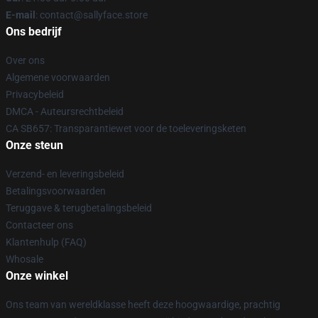
E-mail
: contact@sallyface.store
Ons bedrijf
Over ons
Algemene voorwaarden
Privacybeleid
DMCA - Auteursrechtbeleid
CA SB657: Transparantiewet voor de toeleveringsketen
Onze steun
Verzend- en leveringsbeleid
Betalingsvoorwaarden
Teruggave & terugbetalingsbeleid
Contacteer ons
Klantenhulp (FAQ)
Whosale
Onze winkel
Ons team van wereldklasse heeft deze hoogwaardige, prachtig