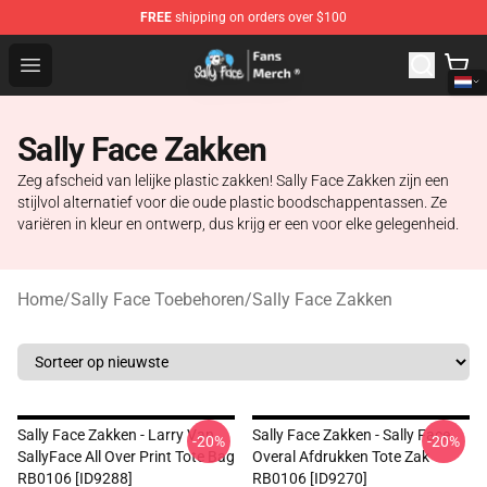
FREE
shipping on orders over $100
Sally Face Store - Official Sally Face Merchandise Shop
Open menu
Sally Face Zakken
Zeg afscheid van lelijke plastic zakken! Sally Face Zakken zijn een
stijlvol alternatief voor die oude plastic boodschappentassen. Ze
variëren in kleur en ontwerp, dus krijg er een voor elke gelegenheid.
Home
/
Sally Face Toebehoren
/
Sally Face Zakken
Sally Face Zakken - Larry Van
Sally Face Zakken - Sally Face
-20%
-20%
SallyFace All Over Print Tote Bag
Overal Afdrukken Tote Zak
RB0106 [ID9288]
RB0106 [ID9270]