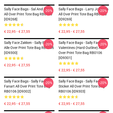
Sally Face Bags - Sal And Travis
Sally Face Bags - Larry Johnson
-20%
-20%
All Over Print Tote Bag RB0106
All Over Print Tote Bag RB0106
[ID9268]
[ID9269]
€ 22,95 - € 27,55
€ 22,95 - € 27,55
Sally Face Zakken - Sally Face
Sally Face Bags - Sally Face
-20%
-20%
Alle Over Print Tote Bag RB0106
Valentines (Hard Outline) All
[ID9300]
Over Print Tote Bag RB0106
[ID9301]
€ 22,95 - € 27,55
€ 22,95 - € 27,55
Sally Face Bags - Sally Face
Sally Face Bags - Sally Face
-20%
-20%
Fanart All Over Print Tote Bag
Sticker All Over Print Tote Bag
RB0106 [ID9302]
RB0106 [ID9303]
€ 22,95 - € 27,55
€ 22,95 - € 27,55