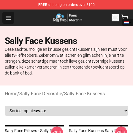
FREE
shipping on orders over $100
Sally Face Store - Official Sally Face Merchandise Shop
Open menu
Sally Face Kussens
Deze zachte, mollige en knusse gezichtskussens zijn een must voor
alle tv-liefhebbers. Zeker om wat lachen en glimlachen in je hart te
brengen, deze schattige maar toch lieve gezichtsvormige kussens
zullen elke kamer veranderen in een troostende toevluchtsoord op
de bank of bed.
Home
/
Sally Face Decoratie
/
Sally Face Kussens
Sally Face Pillows - Sally Face !!
Sally Face Kussens Sally Face
-20%
-20%