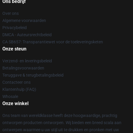
Ons bedrijf
Over ons
Algemene voorwaarden
Privacybeleid
DMCA - Auteursrechtbeleid
CA SB657: Transparantiewet voor de toeleveringsketen
Onze steun
Verzend- en leveringsbeleid
Betalingsvoorwaarden
Teruggave & terugbetalingsbeleid
Contacteer ons
Klantenhulp (FAQ)
Whosale
Onze winkel
Ons team van wereldklasse heeft deze hoogwaardige, prachtig
ontworpen producten ontworpen. Wij bieden een breed scala aan
ontwerpen waarmee u uw stijl uit te drukken en pronken met uw