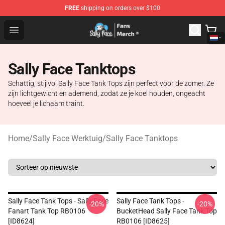
FREE
shipping on orders over $100
Sally Face Store - Official Sally Face Merchandise Shop
Open menu
Sally Face Tanktops
Schattig, stijlvol Sally Face Tank Tops zijn perfect voor de zomer. Ze
zijn lichtgewicht en ademend, zodat ze je koel houden, ongeacht
hoeveel je lichaam traint.
Home
/
Sally Face Werktuig
/
Sally Face Tanktops
Sally Face Tank Tops - Sally Face
Sally Face Tank Tops -
-20%
-20%
Fanart Tank Top RB0106
BucketHead Sally Face Tank Top
[ID8624]
RB0106 [ID8625]