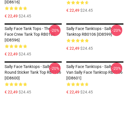
[ID8616]
€ 22,49
$24.45
€ 22,49
$24.45
Sally Face Tank Tops - The Sally
Sally Face Tanktops - Sally Face
-20%
-20%
Face Crew Tank Top RB0106
Tanktop RB0106 [ID8599]
[ID8596]
€ 22,49
$24.45
€ 22,49
$24.45
Sally Face Tanktops - Sally Face
Sally Face Tanktops - Sally Face
-20%
-20%
Round Sticker Tank Top RB0106
Van Sally Face Tanktop RB0106
[ID8600]
[ID8601]
€ 22,49
$24.45
€ 22,49
$24.45