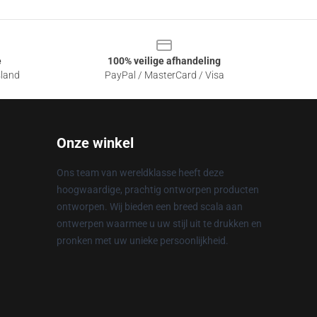
e
100% veilige afhandeling
sland
PayPal / MasterCard / Visa
Onze winkel
Ons team van wereldklasse heeft deze
hoogwaardige, prachtig ontworpen producten
ontworpen. Wij bieden een breed scala aan
ontwerpen waarmee u uw stijl uit te drukken en
pronken met uw unieke persoonlijkheid.