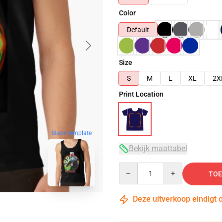
Color
Default
Size
S
M
L
XL
2X
Print Location
blank template
Bekijk maattabel
Quantity
TOE
Deze uitverkoop eindigt 