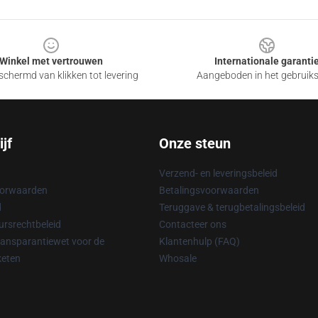
Winkel met vertrouwen
Internationale garanti
chermd van klikken tot levering
Aangeboden in het gebruik
jf
Onze steun
Verzend- en leveringsbeleid
oorwaarden
Betalingsvoorwaarden
d
Teruggave & terugbetalingsbeleid
rsrechtbeleid
Contacteer ons
ransparantiewet voor de
Klantenhulp (FAQ)
keten
Whosale