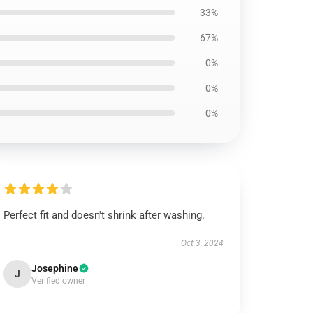
33%
67%
0%
0%
0%
Perfect fit and doesn't shrink after washing.
Oct 3, 2024
Josephine
J
Verified owner