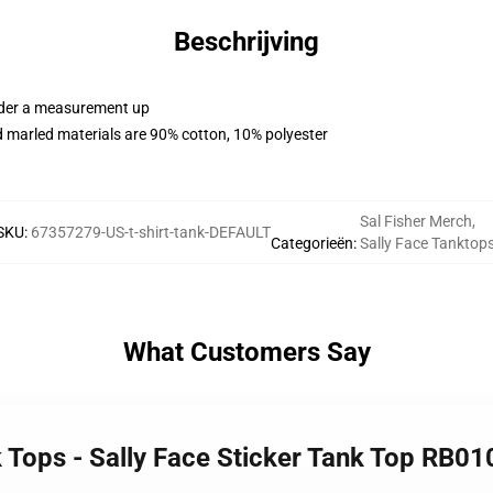
Beschrijving
order a measurement up
 marled materials are 90% cotton, 10% polyester
Sal Fisher Merch
,
SKU
:
67357279-US-t-shirt-tank-DEFAULT
Categorieën
:
Sally Face Tanktop
What Customers Say
k Tops - Sally Face Sticker Tank Top RB01