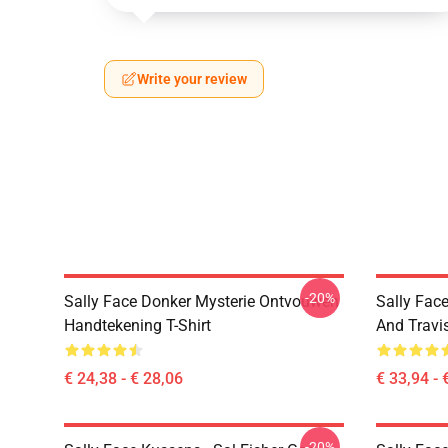
Write your review
-20%
Sally Face Donker Mysterie Ontvouwen
Sally Face
Handtekening T-Shirt
And Travi
€ 24,38 - € 28,06
€ 33,94 - 
-20%