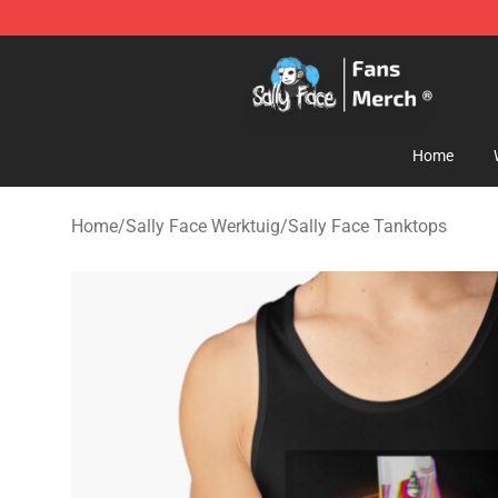
Sally Face Store - Official Sally Face Merchandise Sho
Home
Home
/
Sally Face Werktuig
/
Sally Face Tanktops