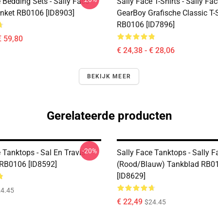
 Bedding Sets - Sally Face
Sally Face T-Shirts - Sally Fa
nket RB0106 [ID8903]
GearBoy Grafische Classic T-S
RB0106 [ID7896]
€ 59,80
€ 24,38 - € 28,06
BEKIJK MEER
Gerelateerde producten
-20%
 Tanktops - Sal En Travis
Sally Face Tanktops - Sally F
RB0106 [ID8592]
(rood/blauw) Tankblad RB0
[ID8629]
4.45
€ 22,49
$24.45