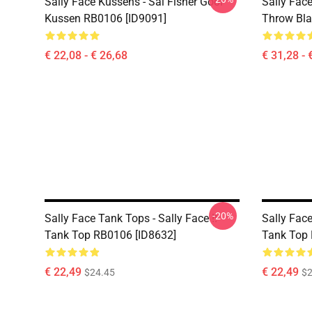
Sally Face Kussens - Sal Fisher Gooi
Sally Face
Kussen RB0106 [ID9091]
Throw Bla
€ 22,08 - € 26,68
€ 31,28 - 
-20%
Sally Face Tank Tops - Sally Face !!
Sally Face
Tank Top RB0106 [ID8632]
Tank Top 
€ 22,49
€ 22,49
$24.45
$2