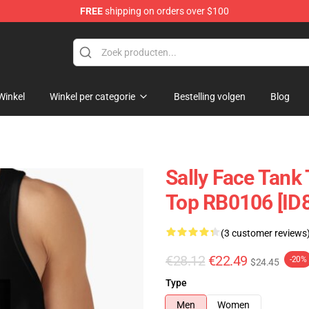
FREE
shipping on orders over $100
p
Winkel
Winkel per categorie
Bestelling volgen
Blog
Sally Face Tank 
Top RB0106 [ID
(3 customer reviews
€28.12
€22.49
-20%
$24.45
Type
Men
Women