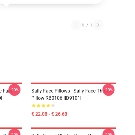
1
/
1
-20%
-20%
e Fanart
Sally Face Pillows - Sally Face Throw
]
Pillow RB0106 [ID9101]
€ 22,08 - € 26,68
-20%
-20%