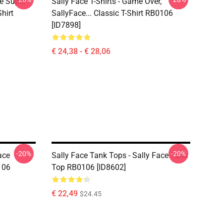
ce Super
Sally Face T-Shirts - Game Over,
hirt
SallyFace... Classic T-Shirt RB0106
[ID7898]
€ 24,38 - € 28,06
-20%
-20%
ace
Sally Face Tank Tops - Sally Face Tank
106
Top RB0106 [ID8602]
€ 22,49
$24.45