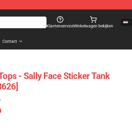
Klantenservice
Winkelwagen bekijken
Contact
Tops - Sally Face Sticker Tank
8626]
)