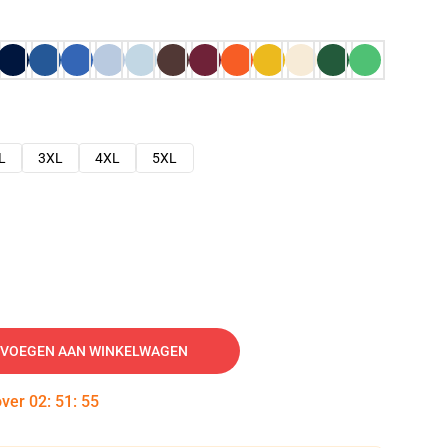
L
3XL
4XL
5XL
VOEGEN AAN WINKELWAGEN
over
02
:
51
:
54