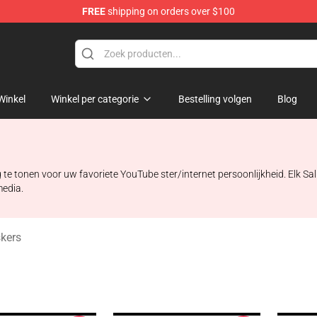
FREE
shipping on orders over $100
p
Winkel
Winkel per categorie
Bestelling volgen
Blog
e tonen voor uw favoriete YouTube ster/internet persoonlijkheid. Elk Sa
media.
kers