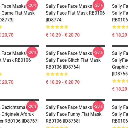
-20%
-20%
e Face Masks -
Sally Face Face Masks -
Sally F
e Game Flat Mask
Sally Face Flat Mask RB0106
Sally F
D8773]
[ID8774]
RB0106 
€ 20,70
€ 18,29 - € 20,70
€ 18,29 
-20%
-20%
e Face Masks - Sal
Sally Face Face Masks -
Sally F
lat Mask RB0106
Sally Face Glitch Flat Mask
SallyFa
RB0106 [ID8764]
Graphic
[ID8765
€ 20,70
€ 18,29 - € 20,70
€ 18,29 
-20%
-20%
e Gezichtsmaskers.
Sally Face Face Masks -
Sally F
 Originele Afdruk
Sally Face Funny Flat Mask
Sally F
er RB0106 [ID8767]
RB0106 [ID8768]
RB0106 