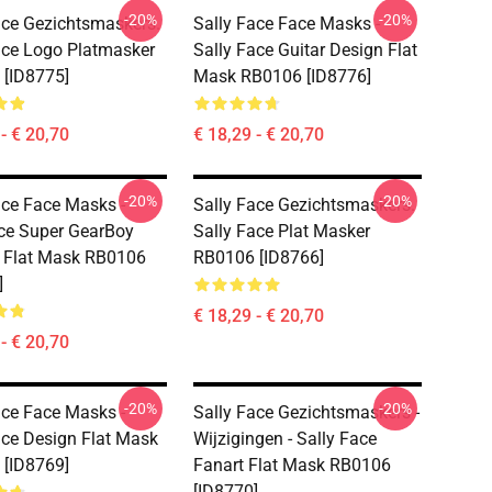
-20%
-20%
ace Gezichtsmaskers.
Sally Face Face Masks -
ace Logo Platmasker
Sally Face Guitar Design Flat
[ID8775]
Mask RB0106 [ID8776]
- € 20,70
€ 18,29 - € 20,70
-20%
-20%
ace Face Masks -
Sally Face Gezichtsmaskers.
ce Super GearBoy
Sally Face Plat Masker
 Flat Mask RB0106
RB0106 [ID8766]
]
€ 18,29 - € 20,70
- € 20,70
-20%
-20%
ace Face Masks -
Sally Face Gezichtsmaskers -
ace Design Flat Mask
Wijzigingen - Sally Face
[ID8769]
Fanart Flat Mask RB0106
[ID8770]