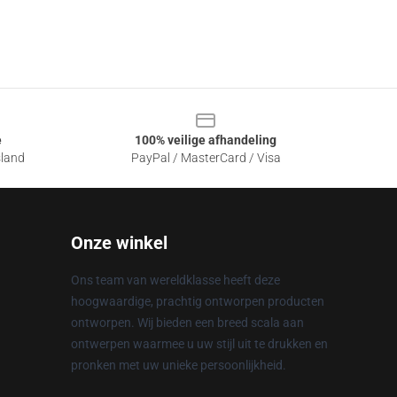
e
100% veilige afhandeling
sland
PayPal / MasterCard / Visa
Onze winkel
Ons team van wereldklasse heeft deze
hoogwaardige, prachtig ontworpen producten
ontworpen. Wij bieden een breed scala aan
ontwerpen waarmee u uw stijl uit te drukken en
pronken met uw unieke persoonlijkheid.