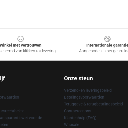
Winkel met vertrouwen
Internationale garanti
chermd van klikken tot levering
Aangeboden in het gebruik
jf
Onze steun
Verzend- en leveringsbeleid
oorwaarden
Betalingsvoorwaarden
d
Teruggave & terugbetalingsbeleid
rsrechtbeleid
Contacteer ons
ransparantiewet voor de
Klantenhulp (FAQ)
keten
Whosale