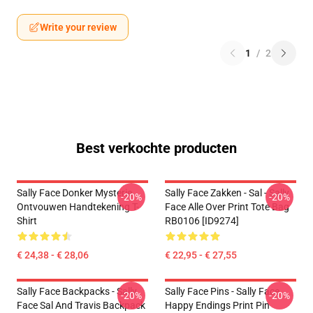
Write your review
1
/
2
Best verkochte producten
Sally Face Donker Mysterie
Sally Face Zakken - Sal - Sally
-20%
-20%
Ontvouwen Handtekening T-
Face Alle Over Print Tote Bag
Shirt
RB0106 [ID9274]
€ 24,38 - € 28,06
€ 22,95 - € 27,55
Sally Face Backpacks - Sally
Sally Face Pins - Sally Face
-20%
-20%
Face Sal And Travis Backpack
Happy Endings Print Pin