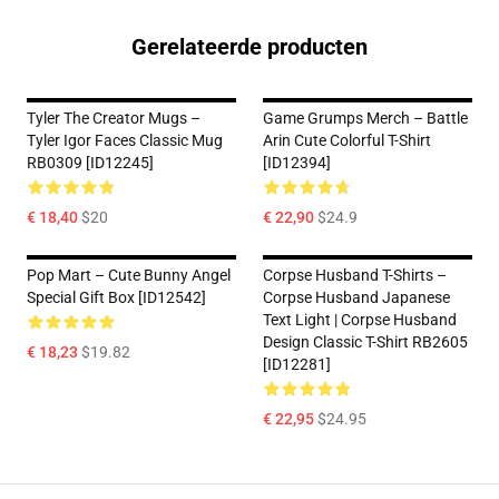
Gerelateerde producten
Tyler The Creator Mugs –
Game Grumps Merch – Battle
Tyler Igor Faces Classic Mug
Arin Cute Colorful T-Shirt
RB0309 [ID12245]
[ID12394]
€ 18,40
$20
€ 22,90
$24.9
Pop Mart – Cute Bunny Angel
Corpse Husband T-Shirts –
Special Gift Box [ID12542]
Corpse Husband Japanese
Text Light | Corpse Husband
Design Classic T-Shirt RB2605
€ 18,23
$19.82
[ID12281]
€ 22,95
$24.95
Footer