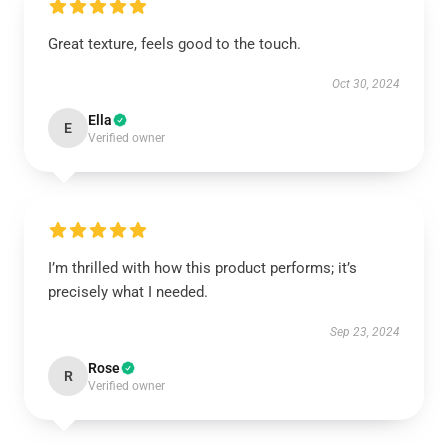
Great texture, feels good to the touch.
Oct 30, 2024
Ella
E
Verified owner
I’m thrilled with how this product performs; it’s
precisely what I needed.
Sep 23, 2024
Rose
R
Verified owner