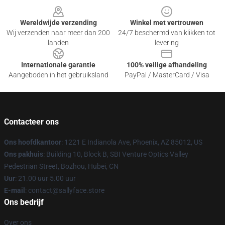
Wereldwijde verzending
Winkel met vertrouwen
Wij verzenden naar meer dan 200
24/7 beschermd van klikken tot
landen
levering
Internationale garantie
100% veilige afhandeling
Aangeboden in het gebruiksland
PayPal / MasterCard / Visa
Contacteer ons
Ons hoofdkantoor
: 1221 E Indianola Ave, Phoenix, AZ 85012, US
Ons pakhuis
: Building 10, Block B, SBI Venture Optics Valley
Pedestrian Street, Bozhou, Hubei, CN
Uur
: 21.00 uur 5.00 uur
E-mail
: contact@sallyface.store
Ons bedrijf
Over ons