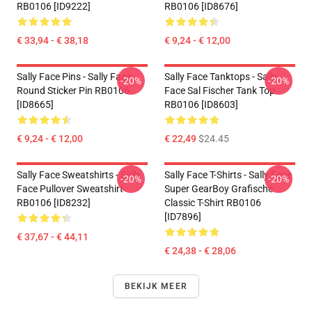
RB0106 [ID9222]
RB0106 [ID8676]
€ 33,94 - € 38,18
€ 9,24 - € 12,00
Sally Face Pins - Sally Face
Sally Face Tanktops - Sally
-20%
-20%
Round Sticker Pin RB0106
Face Sal Fischer Tank Top
[ID8665]
RB0106 [ID8603]
€ 9,24 - € 12,00
€ 22,49
$24.45
Sally Face Sweatshirts - Sally
Sally Face T-Shirts - Sally Face
-20%
-20%
Face Pullover Sweatshirt
Super GearBoy Grafische
RB0106 [ID8232]
Classic T-Shirt RB0106
[ID7896]
€ 37,67 - € 44,11
€ 24,38 - € 28,06
BEKIJK MEER