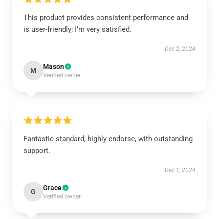
This product provides consistent performance and
is user-friendly; I’m very satisfied.
Dec 2, 2024
Mason
M
Verified owner
Fantastic standard, highly endorse, with outstanding
support.
Dec 1, 2024
Grace
G
Verified owner