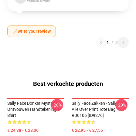
Verified owner
Write your review
1
/
2
Best verkochte producten
Sally Face Donker Mysterie
Sally Face Zakken - Sally Face
-20%
-20%
Ontvouwen Handtekening T-
Alle Over Print Tote Bag
Shirt
RB0106 [ID9276]
€ 24,38 - € 28,06
€ 22,95 - € 27,55