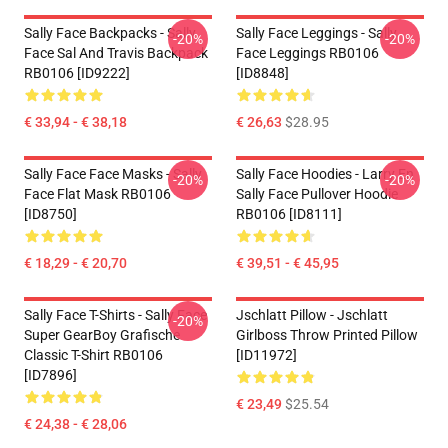
Sally Face Backpacks - Sally
Sally Face Leggings - Sally
-20%
-20%
Face Sal And Travis Backpack
Face Leggings RB0106
RB0106 [ID9222]
[ID8848]
€ 33,94 - € 38,18
€ 26,63
$28.95
Sally Face Face Masks - Sally
Sally Face Hoodies - Larry En
-20%
-20%
Face Flat Mask RB0106
Sally Face Pullover Hoodie
[ID8750]
RB0106 [ID8111]
€ 18,29 - € 20,70
€ 39,51 - € 45,95
Sally Face T-Shirts - Sally Face
Jschlatt Pillow - Jschlatt
-20%
Super GearBoy Grafische
Girlboss Throw Printed Pillow
Classic T-Shirt RB0106
[ID11972]
[ID7896]
€ 23,49
$25.54
€ 24,38 - € 28,06