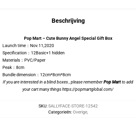
Beschrijving
Pop Mart – Cute Bunny Angel Special Gift Box
Launch time：Nov.11,2020
Specification：12Basic+1 hidden
Materials：PVC/Paper
Peak：8cm
Bundle dimension：12cm*8cm*8cm
If you are interested in a blind boxes , please remember
Pop Mart
to add
your cart many things
https://popmartglobal.com/
SKU
:
SALLYFACE-STORE-12542
Categorieën
:
Overige
,