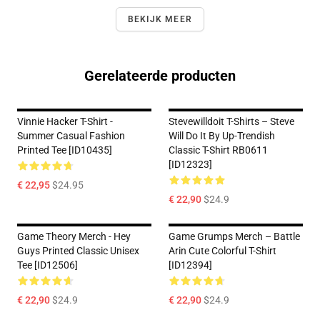
BEKIJK MEER
Gerelateerde producten
Vinnie Hacker T-Shirt -
Stevewilldoit T-Shirts – Steve
Summer Casual Fashion
Will Do It By Up-Trendish
Printed Tee [ID10435]
Classic T-Shirt RB0611
[ID12323]
€ 22,95
$24.95
€ 22,90
$24.9
Game Theory Merch - Hey
Game Grumps Merch – Battle
Guys Printed Classic Unisex
Arin Cute Colorful T-Shirt
Tee [ID12506]
[ID12394]
€ 22,90
$24.9
€ 22,90
$24.9