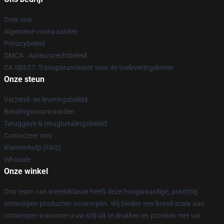
Over ons
Algemene voorwaarden
Privacybeleid
DMCA - Auteursrechtbeleid
CA SB657: Transparantiewet voor de toeleveringsketen
Onze steun
Verzend- en leveringsbeleid
Betalingsvoorwaarden
Teruggave & terugbetalingsbeleid
Contacteer ons
Klantenhulp (FAQ)
Whosale
Onze winkel
Ons team van wereldklasse heeft deze hoogwaardige, prachtig
ontworpen producten ontworpen. Wij bieden een breed scala aan
ontwerpen waarmee u uw stijl uit te drukken en pronken met uw