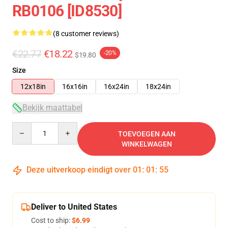
RB0106 [ID8530]
(8 customer reviews)
€22.77
€18.22
-20%
$19.80
Size
12x18in
16x16in
16x24in
18x24in
Bekijk maattabel
Quantity
TOEVOEGEN AAN
WINKELWAGEN
Deze uitverkoop eindigt over
01
:
01
:
54
Deliver to United States
Cost to ship:
$6.99