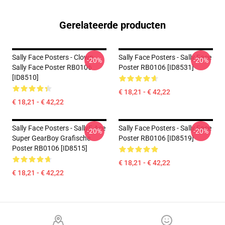
Gerelateerde producten
Sally Face Posters - Clown
Sally Face Posters - Sally Face
-20%
-20%
Sally Face Poster RB0106
Poster RB0106 [ID8531]
[ID8510]
€ 18,21 - € 42,22
€ 18,21 - € 42,22
Sally Face Posters - SallyF Ace
Sally Face Posters - Sally Face
-20%
-20%
Super GearBoy Grafische
Poster RB0106 [ID8519]
Poster RB0106 [ID8515]
€ 18,21 - € 42,22
€ 18,21 - € 42,22
Footer