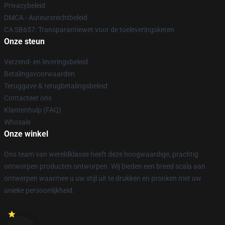
Privacybeleid
DMCA - Auteursrechtbeleid
CA SB657: Transparantiewet voor de toeleveringsketen
Onze steun
Verzend- en leveringsbeleid
Betalingsvoorwaarden
Teruggave & terugbetalingsbeleid
Contacteer ons
Klantenhulp (FAQ)
Whosale
Onze winkel
Ons team van wereldklasse heeft deze hoogwaardige, prachtig
ontworpen producten ontworpen. Wij bieden een breed scala aan
ontwerpen waarmee u uw stijl uit te drukken en pronken met uw
unieke persoonlijkheid.