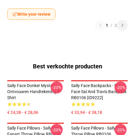
Write your review
1
/
2
Best verkochte producten
Sally Face Donker Mysterie
Sally Face Backpacks - Sally
-20%
-20%
Ontvouwen Handtekening T-
Face Sal And Travis Backpack
Shirt
RB0106 [ID9222]
€ 24,38 - € 28,06
€ 33,94 - € 38,18
Sally Face Pillows - Sally Face
Sally Face Pillows - Sally Face
-20%
-20%
Fanart Throw Pillow RB0106
Throw Pillow RB0106