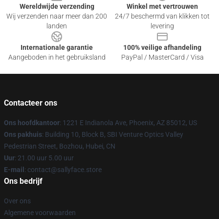
Wereldwijde verzending
Winkel met vertrouwen
Wij verzenden naar meer dan 200
24/7 beschermd van klikken tot
landen
levering
Internationale garantie
100% veilige afhandeling
Aangeboden in het gebruiksland
PayPal / MasterCard / Visa
Contacteer ons
Ons hoofdkantoor
: 1221 E Indianola Ave, Phoenix, AZ 85012, US
Ons pakhuis
: Building 10, Block B, SBI Venture Optics Valley
Pedestrian Street, Bozhou, Hubei, CN
Uur
: 21.00 uur 5.00 uur
E-mail
: contact@sallyface.store
Ons bedrijf
Over ons
Algemene voorwaarden