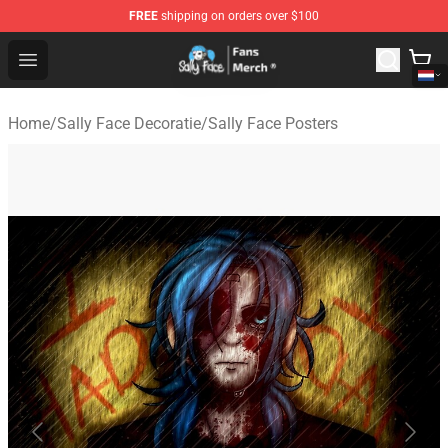
FREE
shipping on orders over $100
Sally Face Store - Official Sally Face Merchandise Shop
Open menu
Home
/
Sally Face Decoratie
/
Sally Face Posters