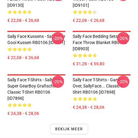
[ID9130]
[ID9101]
€ 22,08 - € 26,68
€ 22,08 - € 26,68
Sally Face Kussens - Sal Fisher
Sally Face Bedding Sets - Sally
-20%
-20%
Gooi Kussen RB0106 [ID9091]
Face Throw Blanket RB0106
[ID8903]
€ 22,08 - € 26,68
€ 31,28 - € 59,80
Sally Face T-Shirts - Sally Face
Sally Face T-Shirts - Game
-20%
-20%
Super GearBoy Grafische
Over, SallyFace... Classic T-
Classic T-Shirt RB0106
Shirt RB0106 [ID7898]
[ID7896]
€ 24,38 - € 28,06
€ 24,38 - € 28,06
BEKIJK MEER