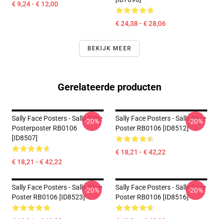
€ 9,24 - € 12,00
€ 24,38 - € 28,06
BEKIJK MEER
Gerelateerde producten
Sally Face Posters - Sally Face
Sally Face Posters - Sally Face
-20%
-20%
Posterposter RB0106
Poster RB0106 [ID8512]
[ID8507]
€ 18,21 - € 42,22
€ 18,21 - € 42,22
Sally Face Posters - Sally Face
Sally Face Posters - Sally Face
-20%
-20%
Poster RB0106 [ID8523]
Poster RB0106 [ID8516]