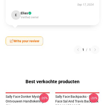
Sep 17, 2024
Elias
E
Verified owner
Write your review
1
/
1
Best verkochte producten
Sally Face Donker Mysterie
Sally Face Backpacks - Sally
-20%
-20%
Ontvouwen Handtekening T-
Face Sal And Travis Backpack