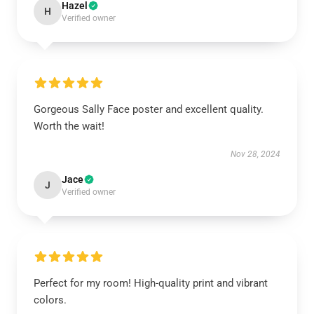
Hazel
H
Verified owner
Gorgeous Sally Face poster and excellent quality.
Worth the wait!
Nov 28, 2024
Jace
J
Verified owner
Perfect for my room! High-quality print and vibrant
colors.