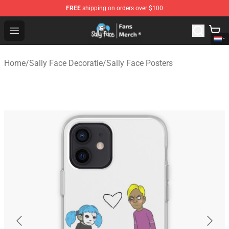
FREE
shipping on orders over $100
Sally Face Store - Official Sally Face Merchandise Shop
Open menu
Home
/
Sally Face Decoratie
/
Sally Face Posters