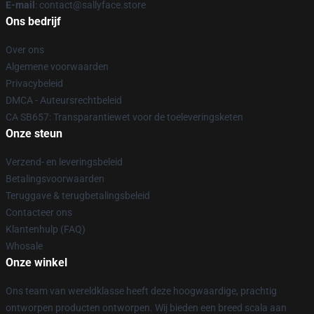
E-mail
: contact@sallyface.store
Ons bedrijf
Over ons
Algemene voorwaarden
Privacybeleid
DMCA - Auteursrechtbeleid
CA SB657: Transparantiewet voor de toeleveringsketen
Onze steun
Verzend- en leveringsbeleid
Betalingsvoorwaarden
Teruggave & terugbetalingsbeleid
Contacteer ons
Klantenhulp (FAQ)
Whosale
Onze winkel
Ons team van wereldklasse heeft deze hoogwaardige, prachtig
ontworpen producten ontworpen. Wij bieden een breed scala aan