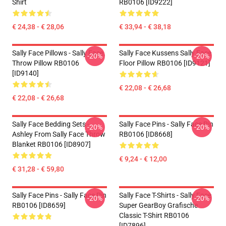
Shirt
RB0106 [ID9222]
€ 24,38 - € 28,06
€ 33,94 - € 38,18
Sally Face Pillows - Sally Face.
Sally Face Kussens Sally Face
-20%
-20%
Throw Pillow RB0106
Floor Pillow RB0106 [ID9121]
[ID9140]
€ 22,08 - € 26,68
€ 22,08 - € 26,68
Sally Face Bedding Sets -
Sally Face Pins - Sally Face Pin
-20%
-20%
Ashley From Sally Face Throw
RB0106 [ID8668]
Blanket RB0106 [ID8907]
€ 9,24 - € 12,00
€ 31,28 - € 59,80
Sally Face Pins - Sally Face Pin
Sally Face T-Shirts - Sally Face
-20%
-20%
RB0106 [ID8659]
Super GearBoy Grafische
Classic T-Shirt RB0106
[ID7896]