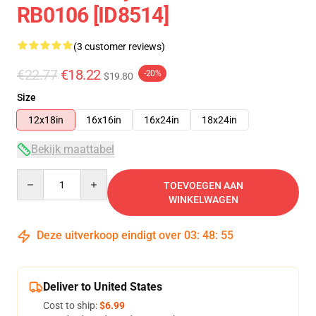
RB0106 [ID8514]
(3 customer reviews)
€22.77
€18.22
-20%
$19.80
Size
12x18in
16x16in
16x24in
18x24in
Bekijk maattabel
Quantity
TOEVOEGEN AAN
WINKELWAGEN
Deze uitverkoop eindigt over
03
:
48
:
54
Deliver to United States
Cost to ship:
$6.99