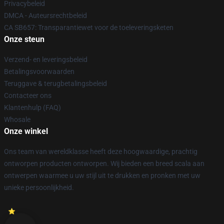
Privacybeleid
DMCA - Auteursrechtbeleid
CA SB657: Transparantiewet voor de toeleveringsketen
Onze steun
Verzend- en leveringsbeleid
Betalingsvoorwaarden
Teruggave & terugbetalingsbeleid
Contacteer ons
Klantenhulp (FAQ)
Whosale
Onze winkel
Ons team van wereldklasse heeft deze hoogwaardige, prachtig
ontworpen producten ontworpen. Wij bieden een breed scala aan
ontwerpen waarmee u uw stijl uit te drukken en pronken met uw
unieke persoonlijkheid.