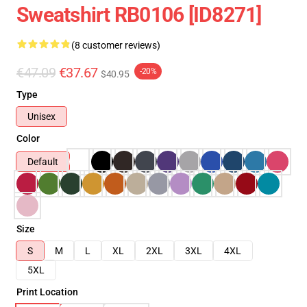
Sweatshirt RB0106 [ID8271]
(8 customer reviews)
€47.09
€37.67
-20%
$40.95
Type
Unisex
Color
Default
Size
S
M
L
XL
2XL
3XL
4XL
5XL
Print Location