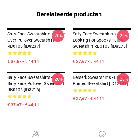
Gerelateerde producten
Sally Face Sweatshirts - Game
Sally Face Sweatshirts -
-20%
-20%
Over Pullover Sweatshirt
Looking For Spooks Pullover
RB0106 [ID8237]
Sweatshirt RB0106 [ID8276]
€ 37,67 - € 44,11
€ 37,67 - € 44,11
Sally Face Sweatshirts - Sal -
Berserk Sweatshirts - Berserk
-20%
-20%
Sally Face Pullover Sweatshirt
Printed Sweatshirt [ID12191]
RB0106 [ID8216]
€ 37,67 - € 44,11
€ 37,67 - € 44,11
Footer