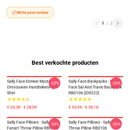
Write your review
1
/
2
Best verkochte producten
Sally Face Donker Mysterie
Sally Face Backpacks - Sally
-20%
-20%
Ontvouwen Handtekening T-
Face Sal And Travis Backpack
Shirt
RB0106 [ID9222]
€ 24,38 - € 28,06
€ 33,94 - € 38,18
Sally Face Pillows - Sally Face
Sally Face Pillows - Sally Face
-20%
-20%
Fanart Throw Pillow RB0106
Throw Pillow RB0106