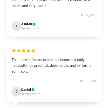
The item is perfect for daily use. It’s reliable, well-
made, and very useful.
Nov 8, 2024
Ashton
A
Verified owner
This item is fantastic and has become a daily
necessity. It's practical, dependable, and performs
admirably.
Oct 19, 2024
Daniel
D
Verified owner