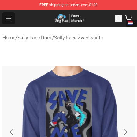
FREE
shipping on orders over $100
Sally Face Store - Official Sally Face Merchandise Shop
Open menu
Home
/
Sally Face Doek
/
Sally Face Zweetshirts