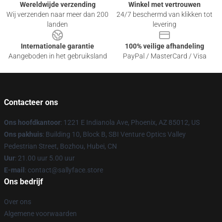
Wereldwijde verzending
Winkel met vertrouwen
Wij verzenden naar meer dan 200
24/7 beschermd van klikken tot
landen
levering
Internationale garantie
100% veilige afhandeling
Aangeboden in het gebruiksland
PayPal / MasterCard / Visa
Contacteer ons
Ons hoofdkantoor
: 1221 E Indianola Ave, Phoenix, AZ 85012, US
Ons pakhuis
: Building 10, Block B, SBI Venture Optics Valley
Pedestrian Street, Bozhou, Hubei, CN
Uur
: 21.00 uur 5.00 uur
E-mail
: contact@sallyface.store
Ons bedrijf
Over ons
Algemene voorwaarden