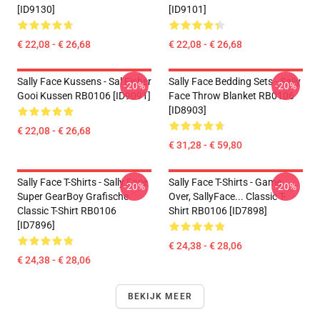
[ID9130]
[ID9101]
€ 22,08 - € 26,68
€ 22,08 - € 26,68
Sally Face Kussens - Sal Fisher
Sally Face Bedding Sets - Sally
-20%
-20%
Gooi Kussen RB0106 [ID9091]
Face Throw Blanket RB0106
[ID8903]
€ 22,08 - € 26,68
€ 31,28 - € 59,80
Sally Face T-Shirts - Sally Face
Sally Face T-Shirts - Game
-20%
-20%
Super GearBoy Grafische
Over, SallyFace... Classic T-
Classic T-Shirt RB0106
Shirt RB0106 [ID7898]
[ID7896]
€ 24,38 - € 28,06
€ 24,38 - € 28,06
BEKIJK MEER