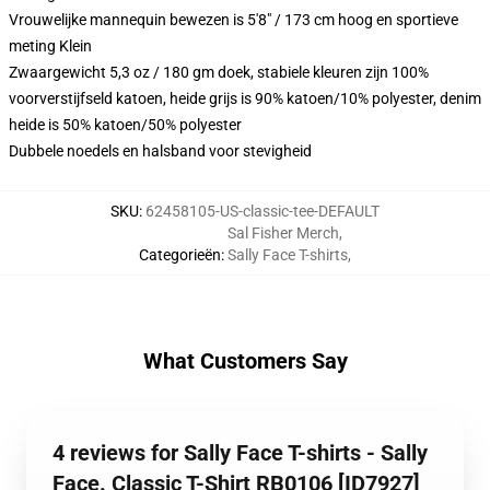
Vrouwelijke mannequin bewezen is 5'8" / 173 cm hoog en sportieve
meting Klein
Zwaargewicht 5,3 oz / 180 gm doek, stabiele kleuren zijn 100%
voorverstijfseld katoen, heide grijs is 90% katoen/10% polyester, denim
heide is 50% katoen/50% polyester
Dubbele noedels en halsband voor stevigheid
SKU
:
62458105-US-classic-tee-DEFAULT
Sal Fisher Merch
,
Categorieën
:
Sally Face T-shirts
,
What Customers Say
4 reviews for Sally Face T-shirts - Sally
Face. Classic T-Shirt RB0106 [ID7927]