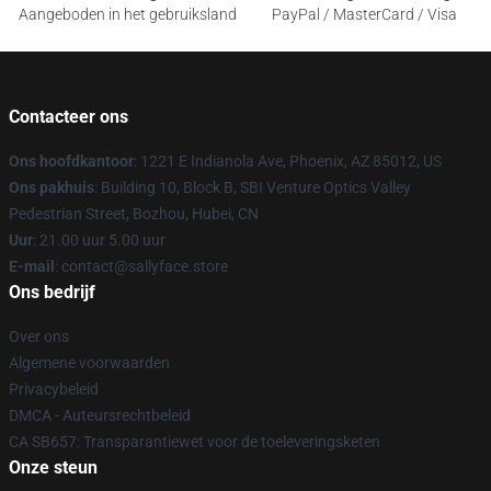
Aangeboden in het gebruiksland
PayPal / MasterCard / Visa
Contacteer ons
Ons hoofdkantoor
: 1221 E Indianola Ave, Phoenix, AZ 85012, US
Ons pakhuis
: Building 10, Block B, SBI Venture Optics Valley
Pedestrian Street, Bozhou, Hubei, CN
Uur
: 21.00 uur 5.00 uur
E-mail
: contact@sallyface.store
Ons bedrijf
Over ons
Algemene voorwaarden
Privacybeleid
DMCA - Auteursrechtbeleid
CA SB657: Transparantiewet voor de toeleveringsketen
Onze steun