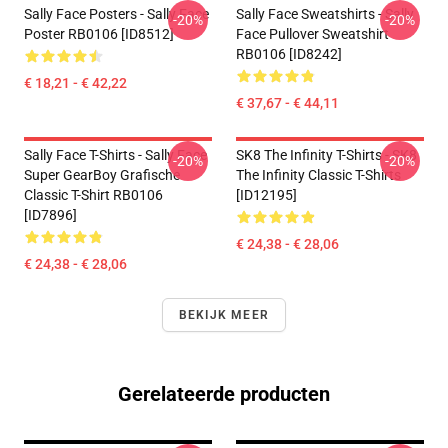
Sally Face Posters - Sally Face
Sally Face Sweatshirts - Sally
-20%
-20%
Poster RB0106 [ID8512]
Face Pullover Sweatshirt
RB0106 [ID8242]
€ 18,21 - € 42,22
€ 37,67 - € 44,11
Sally Face T-Shirts - Sally Face
SK8 The Infinity T-Shirts - SK8
-20%
-20%
Super GearBoy Grafische
The Infinity Classic T-Shirts
Classic T-Shirt RB0106
[ID12195]
[ID7896]
€ 24,38 - € 28,06
€ 24,38 - € 28,06
BEKIJK MEER
Gerelateerde producten