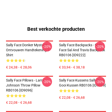
Best verkochte producten
Sally Face Donker Mysterie
Sally Face Backpacks - Sally
-20%
-20%
Ontvouwen Handtekening T-
Face Sal And Travis Backpack
Shirt
RB0106 [ID9222]
€ 24,38 - € 28,06
€ 33,94 - € 38,18
Sally Face Pillows - Larry
Sally Face Kussens Sally Face
-20%
-20%
Johnson Throw Pillow
Gooi Kussen RB0106 [ID9089]
RB0106 [ID9096]
€ 22,08 - € 26,68
€ 22,08 - € 26,68