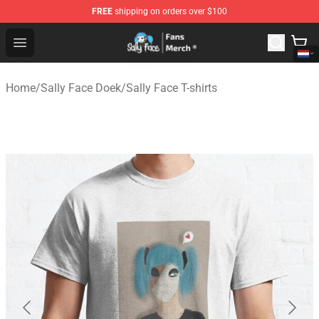
FREE
shipping on orders over $100
Sally Face Store - Official Sally Face Merchandise Shop
Open menu
Home
/
Sally Face Doek
/
Sally Face T-shirts