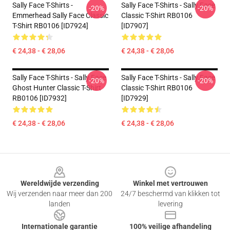
Sally Face T-Shirts -
Sally Face T-Shirts - Sally Face
-20%
-20%
Emmerhead Sally Face Classic
Classic T-Shirt RB0106
T-Shirt RB0106 [ID7924]
[ID7907]
€ 24,38 - € 28,06
€ 24,38 - € 28,06
Sally Face T-Shirts - Sally Face
Sally Face T-Shirts - Sally Face
-20%
-20%
Ghost Hunter Classic T-Shirt
Classic T-Shirt RB0106
RB0106 [ID7932]
[ID7929]
€ 24,38 - € 28,06
€ 24,38 - € 28,06
Footer
Wereldwijde verzending
Winkel met vertrouwen
Wij verzenden naar meer dan 200
24/7 beschermd van klikken tot
landen
levering
Internationale garantie
100% veilige afhandeling