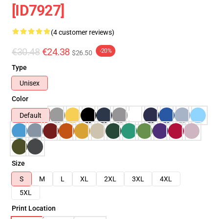
[ID7927]
(4 customer reviews)
€30.48
€24.38
-20%
$26.50
Type
Unisex
Color
Default
Size
S
M
L
XL
2XL
3XL
4XL
5XL
Print Location