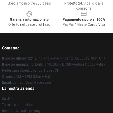
Spediamo in oltre 200 paesi
Protetto 24/7 dai clic alla
consegna
Garanzia internazionale
Pagamento sicuro al 100%
Offerto nel paese di utilizzo
PayPal / MasterCard / Visa
Contattaci
Il nostro ufficio
1221 E Indianola Ave, Phoenix, AZ 85012, Stati Uniti
Il nostro magazzino
: Edificio 10, Block B, SBI Venture Optics Valley
Pedestrian Street, Bozhou, Hubei, CN
Orario
: 9AM – 5PM (Mon – Fri)
Email
: contact@sallyface.store
La nostra azienda
Su di noi
Termini e condizioni
Informativa sulla privacy