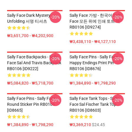
Sally Face Dark Mystery
Sally Face 가방 - 한국어 Sally
-20%
-20%
Unfolding 서명 티셔츠
Face 모든 위에 인쇄 토트 백
RB0106 [ID9274]
₩3,651,700 - ₩4,202,900
₩3,438,110 - ₩4,127,110
Sally Face Backpacks - Sally
Sally Face Pins - Sally Face
-20%
-20%
Face Sal And Travis Backpack
Happy Endings Print Pin
RB0106 [ID9222]
RB0106 [ID8676]
₩5,084,820 - ₩5,718,700
₩1,384,890 - ₩1,798,290
Sally Face Pins - Sally Face
Sally Face Tank Tops - Sally
-20%
-20%
Round Sticker Pin RB0106
Face Sal Fischer Tank Top
[ID8665]
RB0106 [ID8603]
₩1,384,890 - ₩1,798,290
₩3,369,210
$24.45