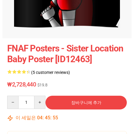
FNAF Posters - Sister Location
Baby Poster [ID12463]
(5 customer reviews)
₩2,728,440
$19.8
Quantity
장바구니에 추가
이 세일은
04
:
45
:
55