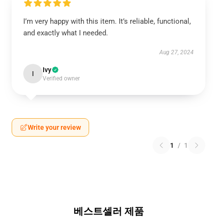
I’m very happy with this item. It’s reliable, functional,
and exactly what I needed.
Aug 27, 2024
Ivy
I
Verified owner
Write your review
1
/
1
베스트셀러 제품