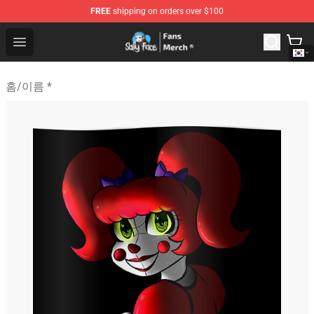
FREE
shipping on orders over $100
Sally Face Store - Official Sally Face Merchandise Shop
Open menu
홈
/
이름 *