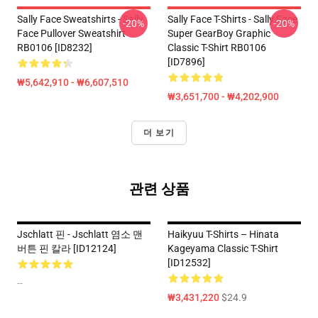
Sally Face Sweatshirts - Sally
Sally Face T-Shirts - Sally Face
-20%
-20%
Face Pullover Sweatshirt
Super GearBoy Graphic
RB0106 [ID8232]
Classic T-Shirt RB0106
[ID7896]
₩5,642,910 - ₩6,607,510
₩3,651,700 - ₩4,202,900
더 보기
관련 상품
Jschlatt 핀 - Jschlatt 염소 맨
Haikyuu T-Shirts – Hinata
버튼 핀 칼라 [ID12124]
Kageyama Classic T-Shirt
[ID12532]
--
₩3,431,220
$24.9