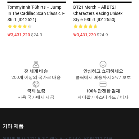
TommyInnit T-Shirts – Jump
BT21 Merch – All BT21
In The Cadillac Scan Classic T-
Characters Racing Unisex
Shirt [ID12521]
Style T-Shirt [ID12550]
₩3,431,220
$24.9
₩3,431,220
$24.9
Footer
전 세계 배송
안심하고 쇼핑하세요
200개 이상의 국가로 배송
클릭에서 배송까지 24/7 보호
국제 보증
100% 안전한 결제
사용 국가에서 제공
페이팔 / 마스터카드 / 비자
기타 제품
우리의 본사
: 1221 E 인디애놀 Ave, 피닉스, AZ 85012, 미국