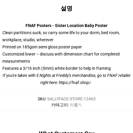
설명
FNAF Posters - Sister Location Baby Poster
Clean partitions suck, so carry some life to your dorm, bed room,
workplace, studio, wherever
Printed on 185gsm semi gloss poster paper
Customized lower – discuss with dimension chart for completed
measurements
Features a 3/16 inch (5mm) white border to help in framing
If you're taken with 5 Nights at Freddy’s merchandise, go to FNAF retailer
right here:
https://fnaf.shop/
.
SKU
:
SALLYFACE-STORE-12463
카테고리
:
이름 *
,