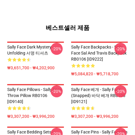
베스트셀러 제품
Sally Face Dark Mystery
Sally Face Backpacks - Sally
-20%
-20%
Unfolding 서명 티셔츠
Face Sal And Travis Backpack
RB0106 [ID9222]
₩3,651,700 - ₩4,202,900
₩5,084,820 - ₩5,718,700
Sally Face Pillows - Sally Face.
Sally Face 베개 - Sally Face
-20%
-20%
Throw Pillow RB0106
(Snapped) 바닥 베개 RB0106
[ID9140]
[ID9121]
₩3,307,200 - ₩3,996,200
₩3,307,200 - ₩3,996,200
Sally Face Bedding Sets -
Sally Face Pins - Sally Face Pin
-20%
-20%