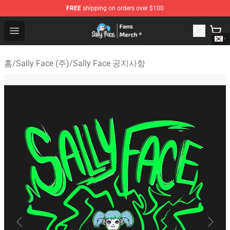
FREE
shipping on orders over $100
Sally Face Store - Official Sally Face Merchandise Shop
Open menu
홈
/
Sally Face (주)
/
Sally Face 공지사항