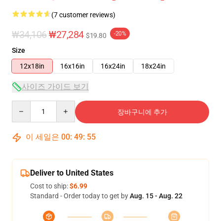
(7 customer reviews)
₩34,106
₩27,284
-20%
$19.80
Size
12x18in
16x16in
16x24in
18x24in
사이즈 가이드 보기
Quantity
장바구니에 추가
이 세일은
00
:
49
:
54
Deliver to United States
Cost to ship:
$6.99
Standard - Order today to get by
Aug. 15 - Aug. 22