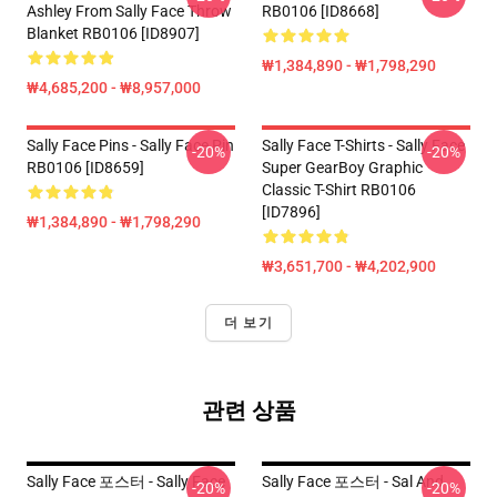
Ashley From Sally Face Throw
RB0106 [ID8668]
Blanket RB0106 [ID8907]
₩1,384,890 - ₩1,798,290
₩4,685,200 - ₩8,957,000
Sally Face Pins - Sally Face Pin
Sally Face T-Shirts - Sally Face
-20%
-20%
RB0106 [ID8659]
Super GearBoy Graphic
Classic T-Shirt RB0106
[ID7896]
₩1,384,890 - ₩1,798,290
₩3,651,700 - ₩4,202,900
더 보기
관련 상품
Sally Face 포스터 - Sally Face
Sally Face 포스터 - Sal And
-20%
-20%