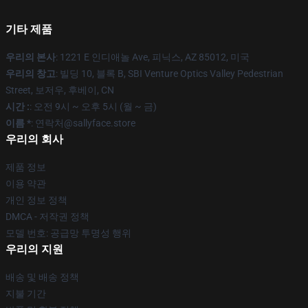
기타 제품
우리의 본사
: 1221 E 인디애놀 Ave, 피닉스, AZ 85012, 미국
우리의 창고
: 빌딩 10, 블록 B, SBI Venture Optics Valley Pedestrian
Street, 보저우, 후베이, CN
시간 :
: 오전 9시 ~ 오후 5시 (월 ~ 금)
이름 *
: 연락처@sallyface.store
우리의 회사
제품 정보
이용 약관
개인 정보 정책
DMCA - 저작권 정책
모델 번호: 공급망 투명성 행위
우리의 지원
배송 및 배송 정책
지불 기간