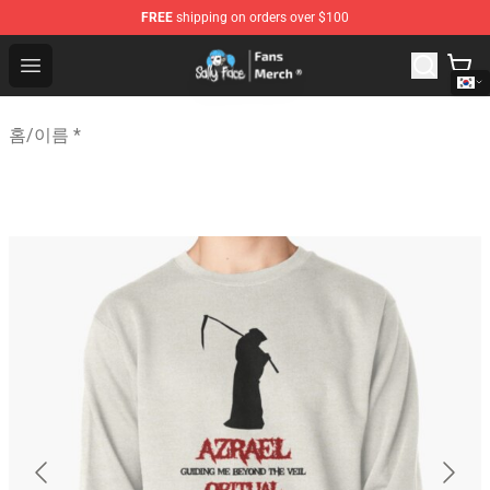
FREE
shipping on orders over $100
Sally Face Store - Official Sally Face Merchandise Shop
Open menu
홈
/
이름 *