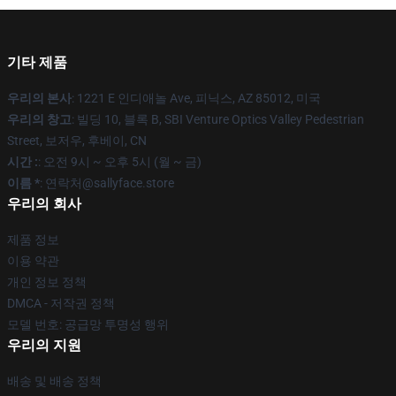
기타 제품
우리의 본사
: 1221 E 인디애놀 Ave, 피닉스, AZ 85012, 미국
우리의 창고
: 빌딩 10, 블록 B, SBI Venture Optics Valley Pedestrian
Street, 보저우, 후베이, CN
시간 :
: 오전 9시 ~ 오후 5시 (월 ~ 금)
이름 *
: 연락처@sallyface.store
우리의 회사
제품 정보
이용 약관
개인 정보 정책
DMCA - 저작권 정책
모델 번호: 공급망 투명성 행위
우리의 지원
배송 및 배송 정책