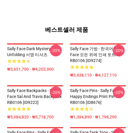
베스트셀러 제품
Sally Face Dark Mystery
Sally Face 가방 - 한국어 Sally
-20%
-20%
Unfolding 서명 티셔츠
Face 모든 위에 인쇄 토트 백
RB0106 [ID9274]
₩3,651,700 - ₩4,202,900
₩3,438,110 - ₩4,127,110
Sally Face Backpacks - Sally
Sally Face Pins - Sally Face
-20%
-20%
Face Sal And Travis Backpack
Happy Endings Print Pin
RB0106 [ID9222]
RB0106 [ID8676]
₩5,084,820 - ₩5,718,700
₩1,384,890 - ₩1,798,290
Sally Face Pins - Sally Face
Sally Face Tank Tops - Sally