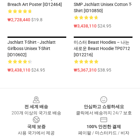
Breach Art Poster [ID12464]
SMP Jschlatt Unisex Cotton T-
Shirt [ID10850]
₩2,728,440
$19.8
₩3,438,110
$24.95
Jschlatt T-Shirt - Jschlatt
미스터 Beast Hoodies – 나는
Girlboss Unisex T-Shirt
새로운 Beast Hoodie TP0712
[ID10602]
[ID12216]
₩3,438,110
$24.95
₩5,367,310
$38.95
Footer
전 세계 배송
안심하고 쇼핑하세요
200개 이상의 국가로 배송
클릭에서 배송까지 24/7 보호
국제 보증
100% 안전한 결제
사용 국가에서 제공
페이팔 / 마스터카드 / 비자