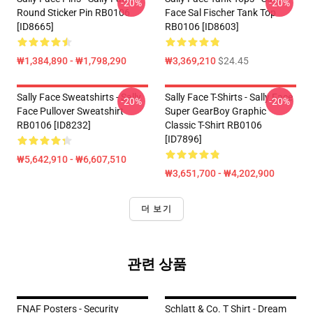
-20%
-20%
Round Sticker Pin RB0106
Face Sal Fischer Tank Top
[ID8665]
RB0106 [ID8603]
₩1,384,890 - ₩1,798,290
₩3,369,210
$24.45
Sally Face Sweatshirts - Sally
Sally Face T-Shirts - Sally Face
-20%
-20%
Face Pullover Sweatshirt
Super GearBoy Graphic
RB0106 [ID8232]
Classic T-Shirt RB0106
[ID7896]
₩5,642,910 - ₩6,607,510
₩3,651,700 - ₩4,202,900
더 보기
관련 상품
FNAF Posters - Security
Schlatt & Co. T Shirt - Dream