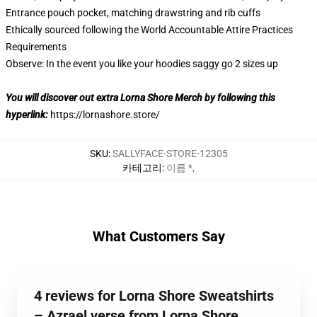
Entrance pouch pocket, matching drawstring and rib cuffs
Ethically sourced following the World Accountable Attire Practices
Requirements
Observe: In the event you like your hoodies saggy go 2 sizes up
You will discover out extra Lorna Shore Merch by following this
hyperlink:
https://lornashore.store/
SKU
:
SALLYFACE-STORE-12305
카테고리
:
이름 *
,
What Customers Say
4 reviews for Lorna Shore Sweatshirts
– Azrael verse from Lorna Shore