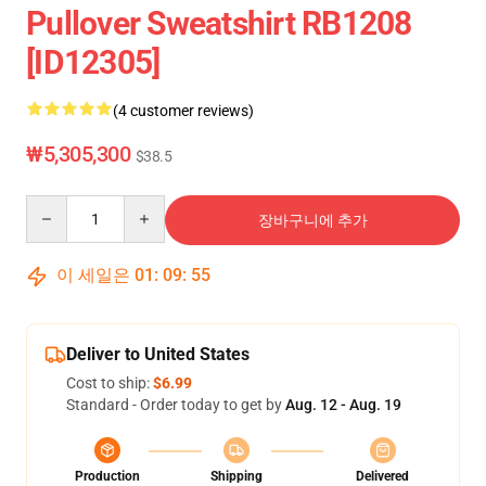
Pullover Sweatshirt RB1208
[ID12305]
(4 customer reviews)
₩5,305,300
$38.5
Quantity
장바구니에 추가
이 세일은
01
:
09
:
54
Deliver to United States
Cost to ship:
$6.99
Standard - Order today to get by
Aug. 12 - Aug. 19
Production
Shipping
Delivered