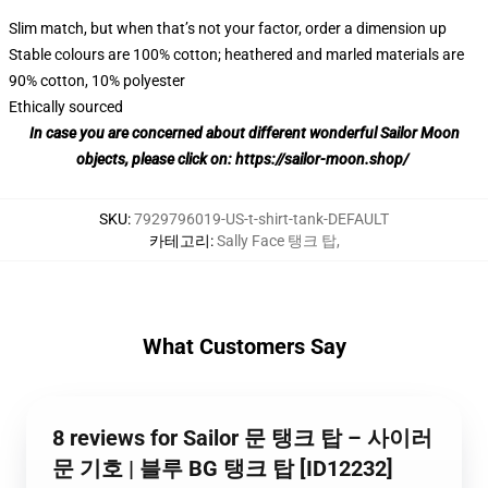
Slim match, but when that’s not your factor, order a dimension up
Stable colours are 100% cotton; heathered and marled materials are
90% cotton, 10% polyester
Ethically sourced
In case you are concerned about different wonderful Sailor Moon
objects, please click on:
https://sailor-moon.shop/
SKU
:
7929796019-US-t-shirt-tank-DEFAULT
카테고리
:
Sally Face 탱크 탑
,
What Customers Say
8 reviews for Sailor 문 탱크 탑 – 사이러
문 기호 | 블루 BG 탱크 탑 [ID12232]