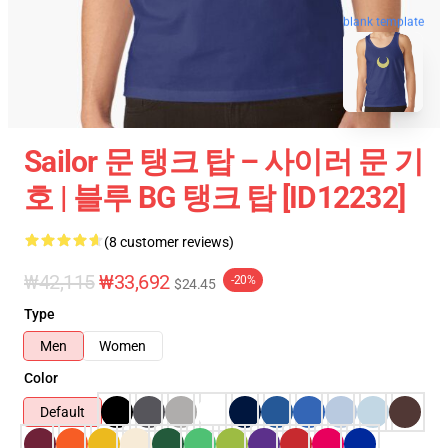
blank template
Sailor 문 탱크 탑 – 사이러 문 기
호 | 블루 BG 탱크 탑 [ID12232]
(8 customer reviews)
₩42,115
₩33,692
-20%
$24.45
Type
Men
Women
Color
Default