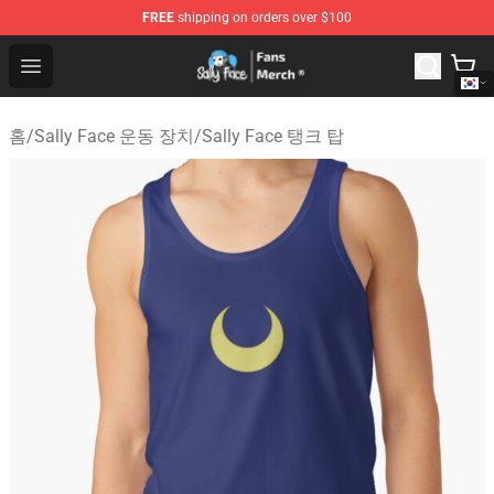
FREE
shipping on orders over $100
Sally Face Store - Official Sally Face Merchandise Shop
Open menu
홈
/
Sally Face 운동 장치
/
Sally Face 탱크 탑