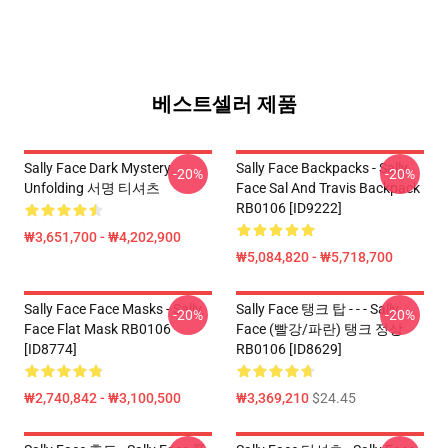
베스트셀러 제품
Sally Face Dark Mystery
Sally Face Backpacks - Sally
-20%
-20%
Unfolding 서명 티셔츠
Face Sal And Travis Backpack
RB0106 [ID9222]
₩3,651,700 - ₩4,202,900
₩5,084,820 - ₩5,718,700
Sally Face Face Masks - Sally
Sally Face 탱크 탑 - - - Sally
-20%
-20%
Face Flat Mask RB0106
Face (빨강/파란) 탱크 정상
[ID8774]
RB0106 [ID8629]
₩2,740,842 - ₩3,100,500
₩3,369,210
$24.45