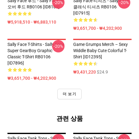
Sally Face 후드 - Sally Face 풀
Sally Face 티셔츠 - Sally Face
-20%
-20%
오버 후드 RB0106 [ID8109]
클래식 티셔츠 RB0106
[ID7915]
₩5,918,510 - ₩6,883,110
₩3,651,700 - ₩4,202,900
Sally Face T-Shirts - Sally Face
Game Grumps Merch – Sexy
-20%
Super GearBoy Graphic
Widdle Baby Cute Colorful T-
Classic T-Shirt RB0106
Shirt [ID12395]
[ID7896]
₩3,431,220
$24.9
₩3,651,700 - ₩4,202,900
더 보기
관련 상품
Sally Face Tank Tops - Sally
Sally Face Tank Tops - Sally