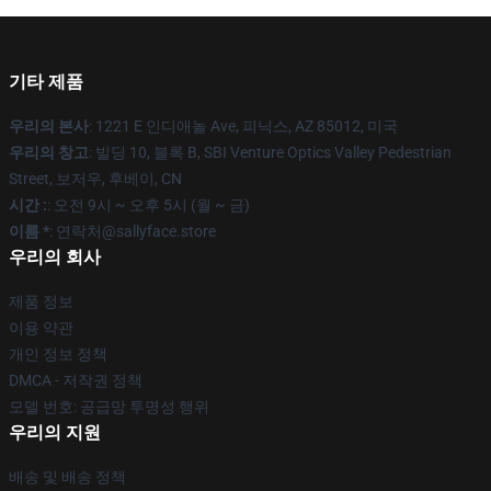
기타 제품
우리의 본사
: 1221 E 인디애놀 Ave, 피닉스, AZ 85012, 미국
우리의 창고
: 빌딩 10, 블록 B, SBI Venture Optics Valley Pedestrian
Street, 보저우, 후베이, CN
시간 :
: 오전 9시 ~ 오후 5시 (월 ~ 금)
이름 *
: 연락처@sallyface.store
우리의 회사
제품 정보
이용 약관
개인 정보 정책
DMCA - 저작권 정책
모델 번호: 공급망 투명성 행위
우리의 지원
배송 및 배송 정책