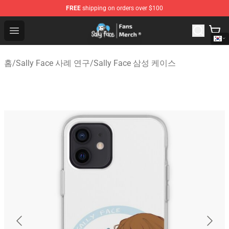
FREE
shipping on orders over $100
Sally Face Store - Official Sally Face Merchandise Shop
Open menu
홈
/
Sally Face 사례 연구
/
Sally Face 삼성 케이스