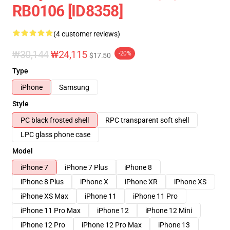
RB0106 [ID8358]
(4 customer reviews)
₩30,144
₩24,115
-20%
$17.50
Type
iPhone
Samsung
Style
PC black frosted shell
RPC transparent soft shell
LPC glass phone case
Model
iPhone 7
iPhone 7 Plus
iPhone 8
iPhone 8 Plus
iPhone X
iPhone XR
iPhone XS
iPhone XS Max
iPhone 11
iPhone 11 Pro
iPhone 11 Pro Max
iPhone 12
iPhone 12 Mini
iPhone 12 Pro
iPhone 12 Pro Max
iPhone 13