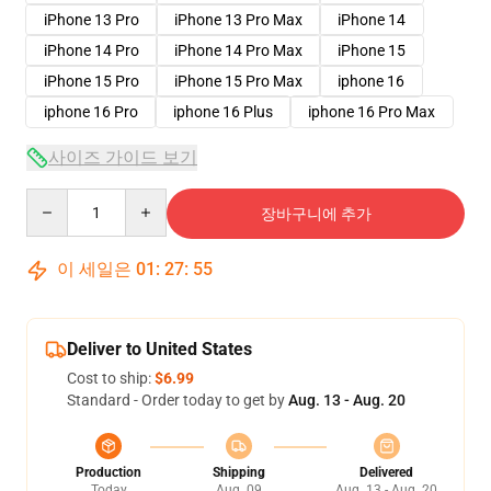
iPhone 13 Pro
iPhone 13 Pro Max
iPhone 14
iPhone 14 Pro
iPhone 14 Pro Max
iPhone 15
iPhone 15 Pro
iPhone 15 Pro Max
iphone 16
iphone 16 Pro
iphone 16 Plus
iphone 16 Pro Max
사이즈 가이드 보기
Quantity
장바구니에 추가
이 세일은
01
:
27
:
54
Deliver to United States
Cost to ship:
$6.99
Standard - Order today to get by
Aug. 13 - Aug. 20
Production
Shipping
Delivered
Today
Aug. 09
Aug. 13 - Aug. 20