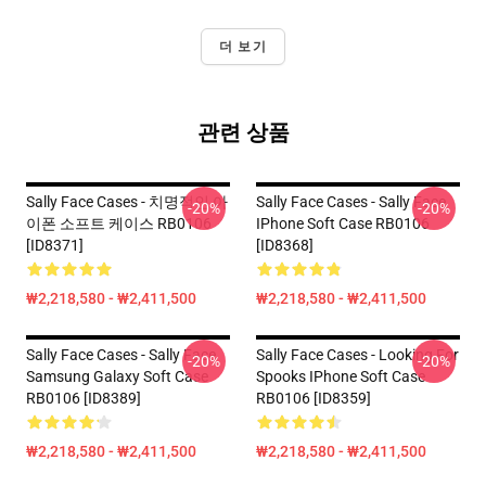
더 보기
관련 상품
Sally Face Cases - 치명적인 아
Sally Face Cases - Sally Face
-20%
-20%
이폰 소프트 케이스 RB0106
IPhone Soft Case RB0106
[ID8371]
[ID8368]
₩2,218,580 - ₩2,411,500
₩2,218,580 - ₩2,411,500
Sally Face Cases - Sally Face
Sally Face Cases - Looking For
-20%
-20%
Samsung Galaxy Soft Case
Spooks IPhone Soft Case
RB0106 [ID8389]
RB0106 [ID8359]
₩2,218,580 - ₩2,411,500
₩2,218,580 - ₩2,411,500