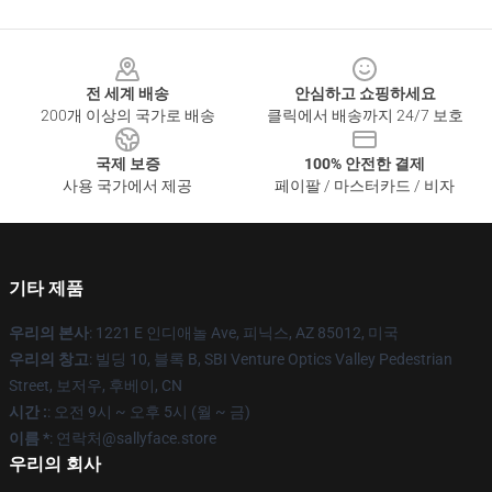
Footer
전 세계 배송
안심하고 쇼핑하세요
200개 이상의 국가로 배송
클릭에서 배송까지 24/7 보호
국제 보증
100% 안전한 결제
사용 국가에서 제공
페이팔 / 마스터카드 / 비자
기타 제품
우리의 본사
: 1221 E 인디애놀 Ave, 피닉스, AZ 85012, 미국
우리의 창고
: 빌딩 10, 블록 B, SBI Venture Optics Valley Pedestrian
Street, 보저우, 후베이, CN
시간 :
: 오전 9시 ~ 오후 5시 (월 ~ 금)
이름 *
: 연락처@sallyface.store
우리의 회사