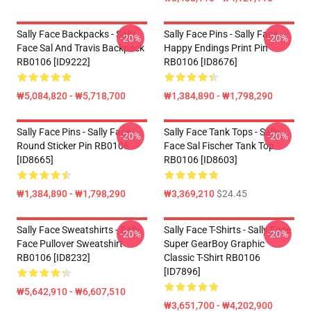
Sally Face Backpacks - Sally
Sally Face Pins - Sally Face
-20%
-20%
Face Sal And Travis Backpack
Happy Endings Print Pin
RB0106 [ID9222]
RB0106 [ID8676]
₩5,084,820 - ₩5,718,700
₩1,384,890 - ₩1,798,290
Sally Face Pins - Sally Face
Sally Face Tank Tops - Sally
-20%
-20%
Round Sticker Pin RB0106
Face Sal Fischer Tank Top
[ID8665]
RB0106 [ID8603]
₩1,384,890 - ₩1,798,290
₩3,369,210
$24.45
Sally Face Sweatshirts - Sally
Sally Face T-Shirts - Sally Face
-20%
-20%
Face Pullover Sweatshirt
Super GearBoy Graphic
RB0106 [ID8232]
Classic T-Shirt RB0106
[ID7896]
₩5,642,910 - ₩6,607,510
₩3,651,700 - ₩4,202,900