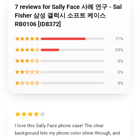
7 reviews for Sally Face 사례 연구 - Sal
Fisher 삼성 갤럭시 소프트 케이스
RB0106 [ID8372]
★★★★★
71%
★★★★☆
29%
★★★☆☆
0%
★★☆☆☆
0%
★☆☆☆☆
0%
I love this Sally Face phone case! The clear
background lets my phone color shine through, and