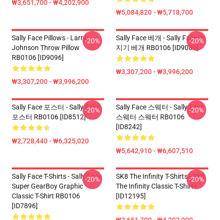
₩3,651,700 - ₩4,202,900
₩5,084,820 - ₩5,718,700
Sally Face Pillows - Larry
Sally Face 베개 - Sally Face 던
-20%
-20%
Johnson Throw Pillow
지기 베개 RB0106 [ID9089]
RB0106 [ID9096]
₩3,307,200 - ₩3,996,200
₩3,307,200 - ₩3,996,200
Sally Face 포스터 - Sally Face
Sally Face 스웨터 - Sally Face
-20%
-20%
포스터 RB0106 [ID8512]
스웨터 스웨터 RB0106
[ID8242]
₩2,728,440 - ₩6,325,020
₩5,642,910 - ₩6,607,510
Sally Face T-Shirts - Sally Face
SK8 The Infinity T-Shirts - SK8
-20%
-20%
Super GearBoy Graphic
The Infinity Classic T-Shirts
Classic T-Shirt RB0106
[ID12195]
[ID7896]