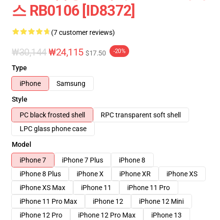
스 RB0106 [ID8372]
(7 customer reviews)
₩30,144
₩24,115
-20%
$17.50
Type
iPhone
Samsung
Style
PC black frosted shell
RPC transparent soft shell
LPC glass phone case
Model
iPhone 7
iPhone 7 Plus
iPhone 8
iPhone 8 Plus
iPhone X
iPhone XR
iPhone XS
iPhone XS Max
iPhone 11
iPhone 11 Pro
iPhone 11 Pro Max
iPhone 12
iPhone 12 Mini
iPhone 12 Pro
iPhone 12 Pro Max
iPhone 13