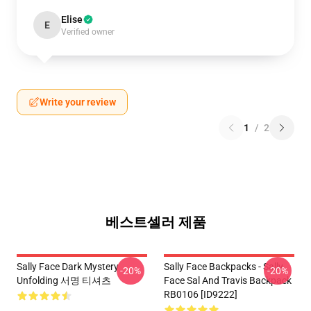
Elise
E
Verified owner
Write your review
1
/
2
베스트셀러 제품
Sally Face Dark Mystery
Sally Face Backpacks - Sally
-20%
-20%
Unfolding 서명 티셔츠
Face Sal And Travis Backpack
RB0106 [ID9222]