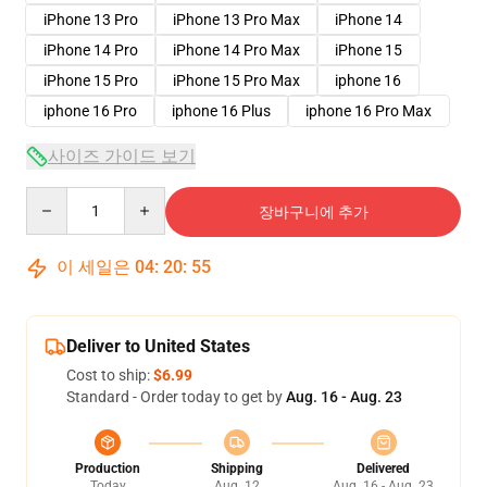
iPhone 13 Pro
iPhone 13 Pro Max
iPhone 14
iPhone 14 Pro
iPhone 14 Pro Max
iPhone 15
iPhone 15 Pro
iPhone 15 Pro Max
iphone 16
iphone 16 Pro
iphone 16 Plus
iphone 16 Pro Max
사이즈 가이드 보기
Quantity
장바구니에 추가
이 세일은
04
:
20
:
54
Deliver to United States
Cost to ship:
$6.99
Standard - Order today to get by
Aug. 16 - Aug. 23
Production
Shipping
Delivered
Today
Aug. 12
Aug. 16 - Aug. 23