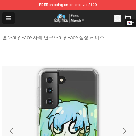
FREE
shipping on orders over $100
Sally Face Store - Official Sally Face Merchandise Shop
Open menu
홈
/
Sally Face 사례 연구
/
Sally Face 삼성 케이스