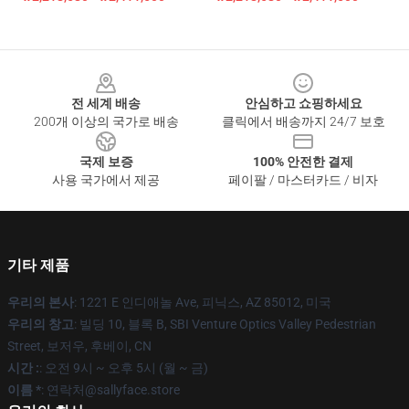
Footer
전 세계 배송
안심하고 쇼핑하세요
200개 이상의 국가로 배송
클릭에서 배송까지 24/7 보호
국제 보증
100% 안전한 결제
사용 국가에서 제공
페이팔 / 마스터카드 / 비자
기타 제품
우리의 본사
: 1221 E 인디애놀 Ave, 피닉스, AZ 85012, 미국
우리의 창고
: 빌딩 10, 블록 B, SBI Venture Optics Valley Pedestrian
Street, 보저우, 후베이, CN
시간 :
: 오전 9시 ~ 오후 5시 (월 ~ 금)
이름 *
: 연락처@sallyface.store