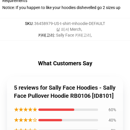
Requirements
Notice: If you happen to like your hoodies dishevelled go 2 sizes up
SKU
:
36458979-US-t-shirt-mhoodie-DEFAULT
살 피셔 Merch
,
카테고리
:
Sally Face 카테고리
,
What Customers Say
5 reviews for Sally Face Hoodies - Sally
Face Pullover Hoodie RB0106 [ID8101]
★★★★★
60%
★★★★☆
40%