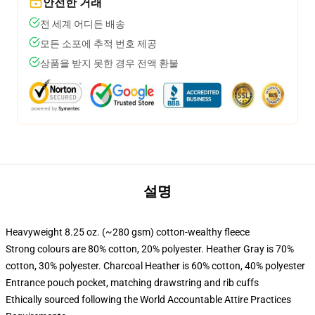
안전한 거래
전 세계 어디든 배송
모든 소포에 추적 번호 제공
상품을 받지 못한 경우 전액 환불
설명
Heavyweight 8.25 oz. (~280 gsm) cotton-wealthy fleece
Strong colours are 80% cotton, 20% polyester. Heather Gray is 70%
cotton, 30% polyester. Charcoal Heather is 60% cotton, 40% polyester
Entrance pouch pocket, matching drawstring and rib cuffs
Ethically sourced following the World Accountable Attire Practices