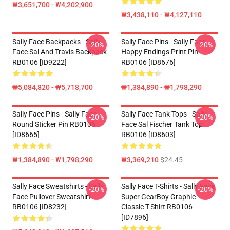
₩3,651,700 - ₩4,202,900
₩3,438,110 - ₩4,127,110
Sally Face Backpacks - Sally
Sally Face Pins - Sally Face
-20%
-20%
Face Sal And Travis Backpack
Happy Endings Print Pin
RB0106 [ID9222]
RB0106 [ID8676]
₩5,084,820 - ₩5,718,700
₩1,384,890 - ₩1,798,290
Sally Face Pins - Sally Face
Sally Face Tank Tops - Sally
-20%
-20%
Round Sticker Pin RB0106
Face Sal Fischer Tank Top
[ID8665]
RB0106 [ID8603]
₩1,384,890 - ₩1,798,290
₩3,369,210
$24.45
Sally Face Sweatshirts - Sally
Sally Face T-Shirts - Sally Face
-20%
-20%
Face Pullover Sweatshirt
Super GearBoy Graphic
RB0106 [ID8232]
Classic T-Shirt RB0106
[ID7896]