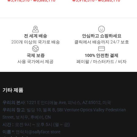
₩5,918,510 - ₩6,883,110
₩5,918,510 - ₩6,883,110
Footer
전 세계 배송
안심하고 쇼핑하세요
200개 이상의 국가로 배송
클릭에서 배송까지 24/7 보호
국제 보증
100% 안전한 결제
사용 국가에서 제공
페이팔 / 마스터카드 / 비자
기타 제품
우리의 본사
: 1221 E 인디애놀 Ave, 피닉스, AZ 85012, 미국
우리의 창고
: 빌딩 10, 블록 B, SBI Venture Optics Valley Pedestrian
Street, 보저우, 후베이, CN
시간 :
: 오전 9시 ~ 오후 5시 (월 ~ 금)
이름 *
: 연락처@sallyface.store