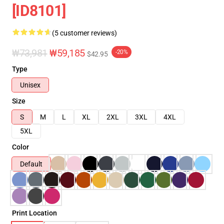
[ID8101]
(5 customer reviews)
₩73,981
₩59,185
-20%
$42.95
Type
Unisex
Size
S
M
L
XL
2XL
3XL
4XL
5XL
Color
Default
Print Location