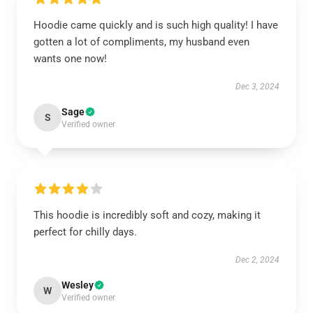
Hoodie came quickly and is such high quality! I have
gotten a lot of compliments, my husband even
wants one now!
Dec 3, 2024
Sage
S
Verified owner
This hoodie is incredibly soft and cozy, making it
perfect for chilly days.
Dec 2, 2024
Wesley
W
Verified owner