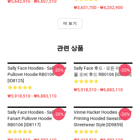
₩5,642,910 - ₩6,607,510
₩3,651,700 - ₩4,202,900
더 보기
관련 상품
Sally Face Hoodies - Sally Face
Sally Face 후드 - 모든 마스크
-20%
-20%
Pullover Hoodie RB0106
풀 오버 후드 RB0106 [ID8133]
[ID8125]
₩5,918,510 - ₩6,883,110
₩5,918,510 - ₩6,883,110
Sally Face Hoodies - Sally Face
Vinnie Hacker Hoodies - Letter
-20%
-20%
Fanart Pullover Hoodie
Printing Hooded Sweatshirt
RB0106 [ID8117]
Streetwear Style [ID9859]