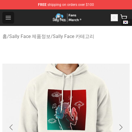
FREE
shipping on orders over $100
Sally Face Store - Official Sally Face Merchandise Shop
Open menu
홈
/
Sally Face 제품정보
/
Sally Face 카테고리