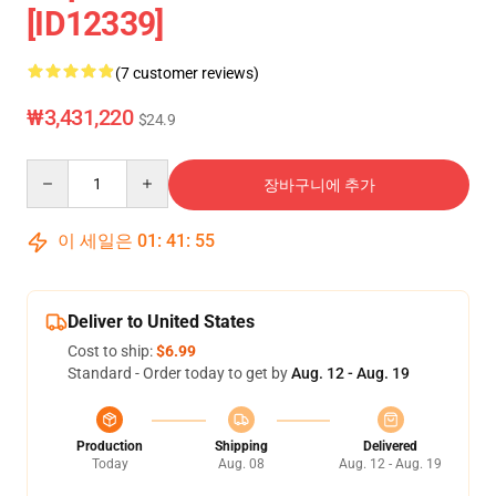
[ID12339]
(7 customer reviews)
₩3,431,220
$24.9
Quantity
장바구니에 추가
이 세일은
01
:
41
:
54
Deliver to United States
Cost to ship:
$6.99
Standard - Order today to get by
Aug. 12 - Aug. 19
Production
Shipping
Delivered
Today
Aug. 08
Aug. 12 - Aug. 19