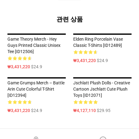
관련 상품
Game Theory Merch - Hey
Elden Ring Porcelain Vase
Guys Printed Classic Unisex
Classic T-Shirts [ID12489]
Tee [ID12506]
₩3,431,220
$24.9
₩3,431,220
$24.9
Game Grumps Merch – Battle
Jschlatt Plush Dolls - Creative
Arin Cute Colorful T-Shirt
Cartoon Jschlatt Cute Plush
[ID12394]
Toys [ID12071]
₩3,431,220
$24.9
₩4,127,110
$29.95
Footer