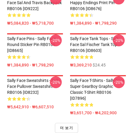
Face Sal And Travis Backpack
Happy Endings Print Pin
RB0106 [ID9222]
RB0106 [ID8676]
₩5,084,820 - ₩5,718,700
₩1,384,890 - ₩1,798,290
Sally Face Pins - Sally Face
Sally Face Tank Tops - Sally
-20%
-20%
Round Sticker Pin RB0106
Face Sal Fischer Tank Top
[ID8665]
RB0106 [ID8603]
₩1,384,890 - ₩1,798,290
₩3,369,210
$24.45
Sally Face Sweatshirts - Sally
Sally Face T-Shirts - Sally Face
-20%
-20%
Face Pullover Sweatshirt
Super GearBoy Graphic
RB0106 [ID8232]
Classic T-Shirt RB0106
[ID7896]
₩5,642,910 - ₩6,607,510
₩3,651,700 - ₩4,202,900
더 보기