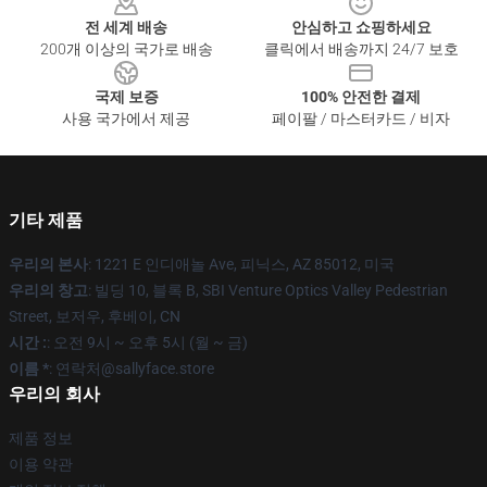
전 세계 배송
안심하고 쇼핑하세요
200개 이상의 국가로 배송
클릭에서 배송까지 24/7 보호
국제 보증
100% 안전한 결제
사용 국가에서 제공
페이팔 / 마스터카드 / 비자
기타 제품
우리의 본사
: 1221 E 인디애놀 Ave, 피닉스, AZ 85012, 미국
우리의 창고
: 빌딩 10, 블록 B, SBI Venture Optics Valley Pedestrian
Street, 보저우, 후베이, CN
시간 :
: 오전 9시 ~ 오후 5시 (월 ~ 금)
이름 *
: 연락처@sallyface.store
우리의 회사
제품 정보
이용 약관