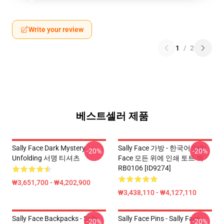
Write your review
1
/
2
베스트셀러 제품
Sally Face Dark Mystery
Sally Face 가방 - 한국어 Sally
-20%
-20%
Unfolding 서명 티셔츠
Face 모든 위에 인쇄 토트 백
RB0106 [ID9274]
₩3,651,700 - ₩4,202,900
₩3,438,110 - ₩4,127,110
Sally Face Backpacks - Sally
Sally Face Pins - Sally Face
-20%
-20%