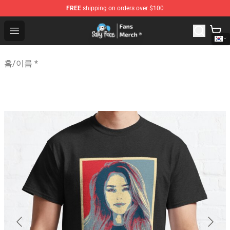
FREE
shipping on orders over $100
Sally Face Store - Official Sally Face Merchandise Shop
Open menu
홈
/
이름 *