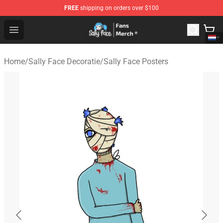
FREE
shipping on orders over $100
Sally Face Store - Official Sally Face Merchandise Shop
Open menu
Home
/
Sally Face Decoratie
/
Sally Face Posters