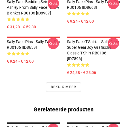
Sally Face Bedding Sets -
Sally Face Pins - Sally Face Pin
-20%
-20%
Ashley From Sally Face Throw
RB0106 [ID8668]
Blanket RB0106 [ID8907]
€ 9,24 - € 12,00
€ 31,28 - € 59,80
Sally Face Pins - Sally Face Pin
Sally Face T-Shirts - Sally Face
-20%
-20%
RB0106 [ID8659]
Super GearBoy Grafische
Classic T-Shirt RB0106
[ID7896]
€ 9,24 - € 12,00
€ 24,38 - € 28,06
BEKIJK MEER
Gerelateerde producten