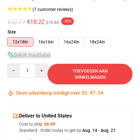
(7 customer reviews)
€22.77
€18.22
-20%
$19.80
Size
12x18in
16x16in
16x24in
18x24in
Bekijk maattabel
Quantity
TOEVOEGEN AAN
WINKELWAGEN
Deze uitverkoop eindigt over
02
:
47
:
54
Deliver to United States
Cost to ship:
$6.99
Standard - Order today to get by
Aug. 14 - Aug. 21