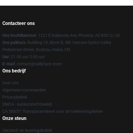
Contacteer ons
Ons hoofdkantoor
: 1221 E Indianola Ave, Phoenix, AZ 85012, US
Ons pakhuis
: Building 10, Block B, SBI Venture Optics Valley
Pedestrian Street, Bozhou, Hubei, CN
Uur
: 21.00 uur 5.00 uur
E-mail
: contact@sallyface.store
Ons bedrijf
Over ons
Algemene voorwaarden
Privacybeleid
DMCA - Auteursrechtbeleid
CA SB657: Transparantiewet voor de toeleveringsketen
Onze steun
Verzend- en leveringsbeleid