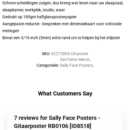
Schone scheidingen zuigen, dus breng wat leven naar uw slaapzaal,
slaapkamer, werkplek, studio, waar
Gedrukt op 185gm halfglansposterpapier
Aangepaste reductie - bespreken met dimensiekaart voor voltooide
metingen
Bevat een 3/16 inch (5mm) witte rand om te helpen bij het inlijsten
SKU
:
42272865-US-poster
Sal Fisher Merch
,
Categorieën
:
Sally Face Posters
,
What Customers Say
7 reviews for Sally Face Posters -
Gitaarposter RB0106 [ID8518]