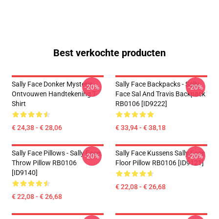
Best verkochte producten
Sally Face Donker Mysterie
Sally Face Backpacks - Sally
-20%
-20%
Ontvouwen Handtekening T-
Face Sal And Travis Backpack
Shirt
RB0106 [ID9222]
€ 24,38 - € 28,06
€ 33,94 - € 38,18
Sally Face Pillows - Sally Face.
Sally Face Kussens Sally Face
-20%
-20%
Throw Pillow RB0106
Floor Pillow RB0106 [ID9121]
[ID9140]
€ 22,08 - € 26,68
€ 22,08 - € 26,68