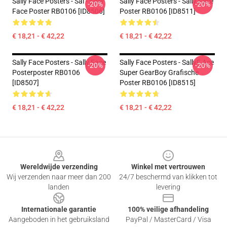
Sally Face Posters - Sal - Sally
Sally Face Posters - Sally Face
-20%
-20%
Face Poster RB0106 [ID8506]
Poster RB0106 [ID8511]
€ 18,21 - € 42,22
€ 18,21 - € 42,22
Sally Face Posters - Sally Face
Sally Face Posters - SallyF Ace
-20%
-20%
Posterposter RB0106
Super GearBoy Grafische
[ID8507]
Poster RB0106 [ID8515]
€ 18,21 - € 42,22
€ 18,21 - € 42,22
Footer
Wereldwijde verzending
Winkel met vertrouwen
Wij verzenden naar meer dan 200
24/7 beschermd van klikken tot
landen
levering
Internationale garantie
100% veilige afhandeling
Aangeboden in het gebruiksland
PayPal / MasterCard / Visa