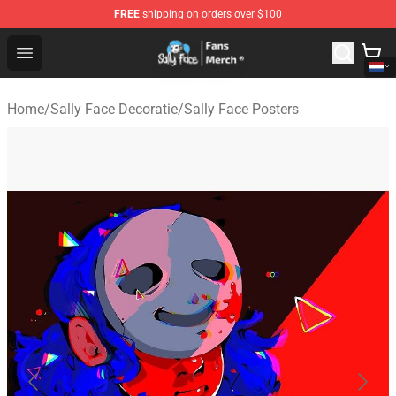
FREE
shipping on orders over $100
Sally Face Store - Official Sally Face Merchandise Shop
Open menu
Home
/
Sally Face Decoratie
/
Sally Face Posters