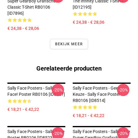
Super GearBoy Grafische
The Infinity Classic T-Shirts
Classic T-Shirt RB0106
[ID12195]
[ID7896]
€ 24,38 - € 28,06
€ 24,38 - € 28,06
BEKIJK MEER
Gerelateerde producten
Sally Face Posters - Sally
Sally Face Posters - Geen
-20%
-20%
Face! Poster RB0106 [ID8527]
Keuze - Sally Face Poster
RB0106 [ID8514]
€ 18,21 - € 42,22
€ 18,21 - € 42,22
Sally Face Posters - Sally Face
Sally Face Posters - SallyF Ace
-20%
-20%
Poster RB0106 [ID8523]
Super GearBoy Grafische