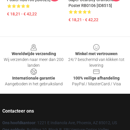
Poster RB0106 [ID8515]
€ 18,21 - € 42,22
€ 18,21 - € 42,22
Footer
Wereldwijde verzending
Winkel met vertrouwen
Wij verzenden naar meer dan 200
24/7 beschermd van klikken tot
landen
levering
Internationale garantie
100% veilige afhandeling
Aangeboden in het gebruiksland
PayPal / MasterCard / Visa
Contacteer ons
Ons hoofdkantoor
: 1221 E Indianola Ave, Phoenix, AZ 85012, US
Ons pakhuis
: Building 10, Block B, SBI Venture Optics Valley