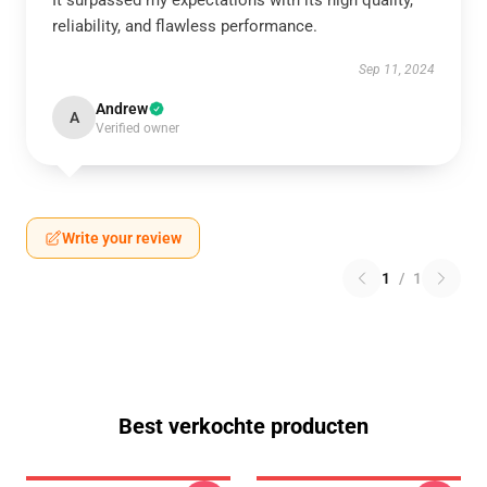
It surpassed my expectations with its high quality,
reliability, and flawless performance.
Sep 11, 2024
Andrew
A
Verified owner
Write your review
1
/
1
Best verkochte producten