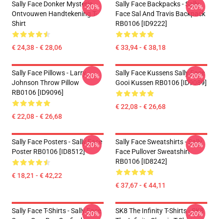
Sally Face Donker Mysterie
Sally Face Backpacks - Sally
-20%
-20%
Ontvouwen Handtekening T-
Face Sal And Travis Backpack
Shirt
RB0106 [ID9222]
€ 24,38 - € 28,06
€ 33,94 - € 38,18
Sally Face Pillows - Larry
Sally Face Kussens Sally Face
-20%
-20%
Johnson Throw Pillow
Gooi Kussen RB0106 [ID9089]
RB0106 [ID9096]
€ 22,08 - € 26,68
€ 22,08 - € 26,68
Sally Face Posters - Sally Face
Sally Face Sweatshirts - Sally
-20%
-20%
Poster RB0106 [ID8512]
Face Pullover Sweatshirt
RB0106 [ID8242]
€ 18,21 - € 42,22
€ 37,67 - € 44,11
Sally Face T-Shirts - Sally Face
SK8 The Infinity T-Shirts - SK8
-20%
-20%