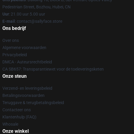
Pedestrian Street, Bozhou, Hubei, CN
Uur
: 21.00 uur 5.00 uur
E-mail
: contact@sallyface.store
Ons bedrijf
Over ons
Algemene voorwaarden
Privacybeleid
DMCA - Auteursrechtbeleid
CA SB657: Transparantiewet voor de toeleveringsketen
Onze steun
Verzend- en leveringsbeleid
Betalingsvoorwaarden
Teruggave & terugbetalingsbeleid
Contacteer ons
Klantenhulp (FAQ)
Whosale
Onze winkel