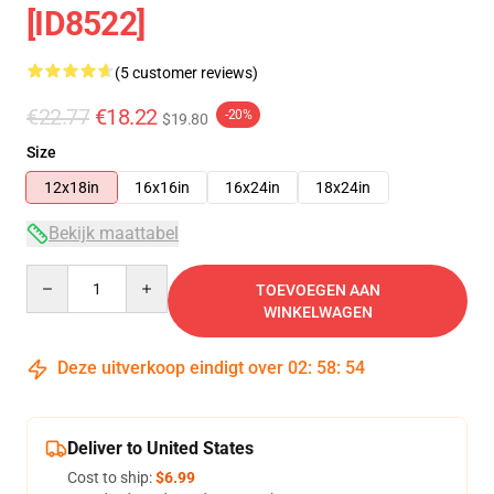
[ID8522]
(5 customer reviews)
€22.77
€18.22
-20%
$19.80
Size
12x18in
16x16in
16x24in
18x24in
Bekijk maattabel
Quantity
TOEVOEGEN AAN
WINKELWAGEN
Deze uitverkoop eindigt over
02
:
58
:
54
Deliver to United States
Cost to ship:
$6.99