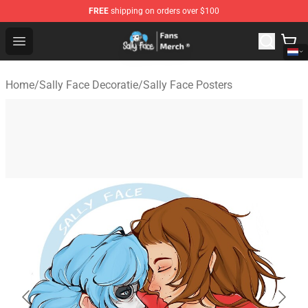
FREE
shipping on orders over $100
Sally Face Store - Official Sally Face Merchandise Shop
Open menu
Home
/
Sally Face Decoratie
/
Sally Face Posters