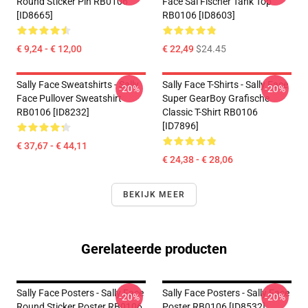
Round Sticker Pin RB0106
Face Sal Fischer Tank Top
[ID8665]
RB0106 [ID8603]
€ 9,24 - € 12,00
€ 22,49
$24.45
Sally Face Sweatshirts - Sally
Sally Face T-Shirts - Sally Face
-20%
-20%
Face Pullover Sweatshirt
Super GearBoy Grafische
RB0106 [ID8232]
Classic T-Shirt RB0106
[ID7896]
€ 37,67 - € 44,11
€ 24,38 - € 28,06
BEKIJK MEER
Gerelateerde producten
Sally Face Posters - Sally Face
Sally Face Posters - Sally Face
-20%
-20%
Round Sticker Poster RB0106
Poster RB0106 [ID8532]