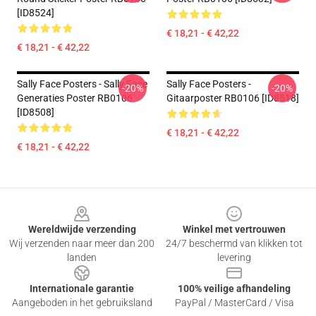
[ID8524]
€ 18,21 - € 42,22
€ 18,21 - € 42,22
Sally Face Posters - Sally Face
Sally Face Posters -
-20%
-20%
Generaties Poster RB0106
Gitaarposter RB0106 [ID8518]
[ID8508]
€ 18,21 - € 42,22
€ 18,21 - € 42,22
Footer
Wereldwijde verzending
Winkel met vertrouwen
Wij verzenden naar meer dan 200
24/7 beschermd van klikken tot
landen
levering
Internationale garantie
100% veilige afhandeling
Aangeboden in het gebruiksland
PayPal / MasterCard / Visa