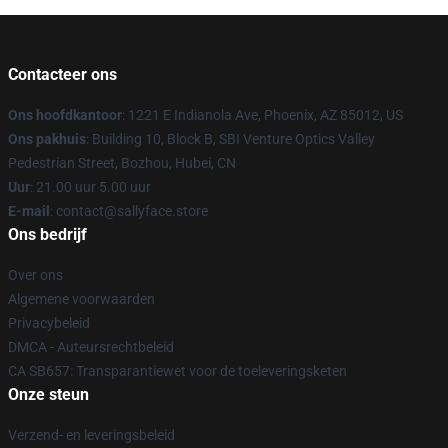
Contacteer ons
Ons hoofdkantoor
: 1221 E Indianola Ave, Phoenix, AZ 85012, US
Ons pakhuis
: Building 10, Block B, SBI Venture Optics Valley
Pedestrian Street, Bozhou, Hubei, CN
Uur
: 21.00 uur 5.00 uur
E-mail
: contact@sallyface.store
Ons bedrijf
Over ons
Algemene voorwaarden
Privacybeleid
DMCA - Auteursrechtbeleid
CA SB657: Transparantiewet voor de toeleveringsketen
Onze steun
Verzend- en leveringsbeleid