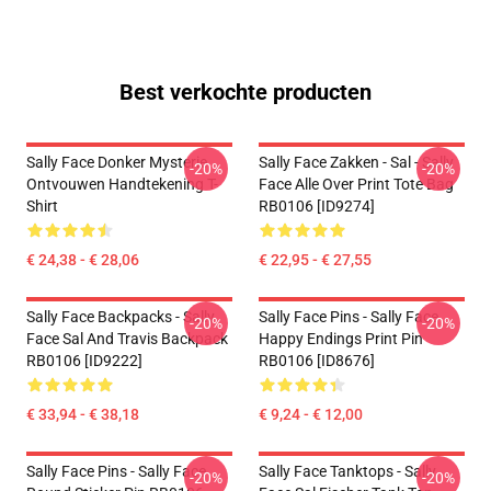
Best verkochte producten
Sally Face Donker Mysterie
Sally Face Zakken - Sal - Sally
-20%
-20%
Ontvouwen Handtekening T-
Face Alle Over Print Tote Bag
Shirt
RB0106 [ID9274]
€ 24,38 - € 28,06
€ 22,95 - € 27,55
Sally Face Backpacks - Sally
Sally Face Pins - Sally Face
-20%
-20%
Face Sal And Travis Backpack
Happy Endings Print Pin
RB0106 [ID9222]
RB0106 [ID8676]
€ 33,94 - € 38,18
€ 9,24 - € 12,00
Sally Face Pins - Sally Face
Sally Face Tanktops - Sally
-20%
-20%