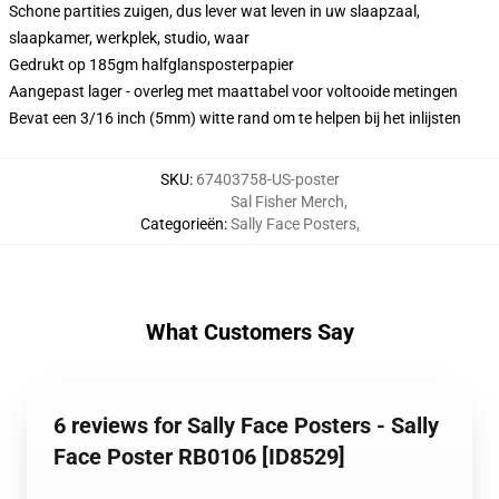
Schone partities zuigen, dus lever wat leven in uw slaapzaal,
slaapkamer, werkplek, studio, waar
Gedrukt op 185gm halfglansposterpapier
Aangepast lager - overleg met maattabel voor voltooide metingen
Bevat een 3/16 inch (5mm) witte rand om te helpen bij het inlijsten
SKU
:
67403758-US-poster
Sal Fisher Merch
,
Categorieën
:
Sally Face Posters
,
What Customers Say
6 reviews for Sally Face Posters - Sally
Face Poster RB0106 [ID8529]