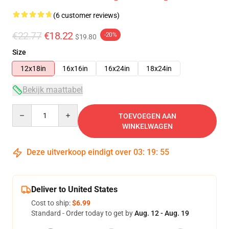
(6 customer reviews)
€22.77
€18.22
-20%
$19.80
Size
12x18in
16x16in
16x24in
18x24in
Bekijk maattabel
Quantity
TOEVOEGEN AAN
WINKELWAGEN
Deze uitverkoop eindigt over
03
:
19
:
54
Deliver to United States
Cost to ship:
$6.99
Standard - Order today to get by
Aug. 12 - Aug. 19