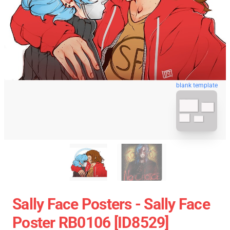
blank template
Sally Face Posters - Sally Face
Poster RB0106 [ID8529]