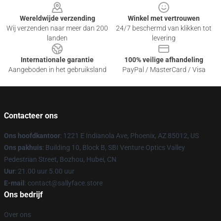
Wereldwijde verzending
Winkel met vertrouwen
Wij verzenden naar meer dan 200
24/7 beschermd van klikken tot
landen
levering
Internationale garantie
100% veilige afhandeling
Aangeboden in het gebruiksland
PayPal / MasterCard / Visa
Contacteer ons
Ons hoofdkantoor
: 1221 E Indianola Ave, Phoenix, AZ 85012, US
Ons pakhuis
: Building 10, Block B, SBI Venture Optics Valley
Pedestrian Street, Bozhou, Hubei, CN
Uur
: 21.00 uur 5.00 uur
E-mail
: contact@sallyface.store
Ons bedrijf
Over ons