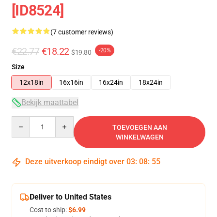
[ID8524]
(7 customer reviews)
€22.77
€18.22
-20%
$19.80
Size
12x18in
16x16in
16x24in
18x24in
Bekijk maattabel
Quantity
TOEVOEGEN AAN
WINKELWAGEN
Deze uitverkoop eindigt over
03
:
08
:
54
Deliver to United States
Cost to ship:
$6.99