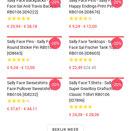
Sally Face Backpacks - Sally
Sally Face Pins - Sally Face
-20%
-20%
Face Sal And Travis Backpack
Happy Endings Print Pin
RB0106 [ID9222]
RB0106 [ID8676]
€ 33,94 - € 38,18
€ 9,24 - € 12,00
Sally Face Pins - Sally Face
Sally Face Tanktops - Sally
-20%
-20%
Round Sticker Pin RB0106
Face Sal Fischer Tank Top
[ID8665]
RB0106 [ID8603]
€ 9,24 - € 12,00
€ 22,49
$24.45
Sally Face Sweatshirts - Sally
Sally Face T-Shirts - Sally Face
-20%
-20%
Face Pullover Sweatshirt
Super GearBoy Grafische
RB0106 [ID8232]
Classic T-Shirt RB0106
[ID7896]
€ 37,67 - € 44,11
€ 24,38 - € 28,06
BEKIJK MEER