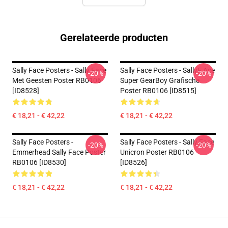
Gerelateerde producten
Sally Face Posters - Sally Face
Sally Face Posters - SallyF Ace
-20%
-20%
Met Geesten Poster RB0106
Super GearBoy Grafische
[ID8528]
Poster RB0106 [ID8515]
€ 18,21 - € 42,22
€ 18,21 - € 42,22
Sally Face Posters -
Sally Face Posters - Sally Face
-20%
-20%
Emmerhead Sally Face Poster
Unicron Poster RB0106
RB0106 [ID8530]
[ID8526]
€ 18,21 - € 42,22
€ 18,21 - € 42,22
Footer