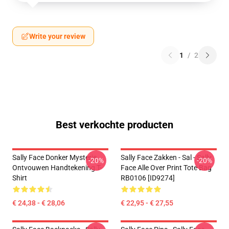
Write your review
1
/
2
Best verkochte producten
Sally Face Donker Mysterie
Sally Face Zakken - Sal - Sally
-20%
-20%
Ontvouwen Handtekening T-
Face Alle Over Print Tote Bag
Shirt
RB0106 [ID9274]
€ 24,38 - € 28,06
€ 22,95 - € 27,55