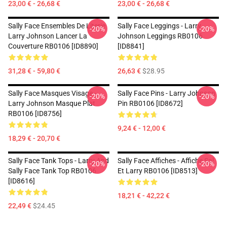
23,00 € - 26,68 €
23,00 € - 26,68 €
Sally Face Ensembles De Literie
Sally Face Leggings - Larry
-20%
-20%
Larry Johnson Lancer La
Johnson Leggings RB0106
Couverture RB0106 [ID8890]
[ID8841]
31,28 € - 59,80 €
26,63 €
$28.95
Sally Face Masques Visage -
Sally Face Pins - Larry Johnson
-20%
-20%
Larry Johnson Masque Plat
Pin RB0106 [ID8672]
RB0106 [ID8756]
9,24 € - 12,00 €
18,29 € - 20,70 €
Sally Face Tank Tops - Larry And
Sally Face Affiches - Affiche Sal
-20%
-20%
Sally Face Tank Top RB0106
Et Larry RB0106 [ID8513]
[ID8616]
18,21 € - 42,22 €
22,49 €
$24.45