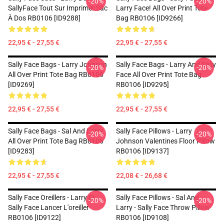
-20%
-20%
SallyFace Tout Sur Imprimer Sac
Larry Face! All Over Print Tote
À Dos RB0106 [ID9288]
Bag RB0106 [ID9266]
22,95 € - 27,55 €
22,95 € - 27,55 €
Sally Face Bags - Larry Johnson
Sally Face Bags - Larry And Sally
-20%
-20%
All Over Print Tote Bag RB0106
Face All Over Print Tote Bag
[ID9269]
RB0106 [ID9295]
22,95 € - 27,55 €
22,95 € - 27,55 €
Sally Face Bags - Sal And Larry
Sally Face Pillows - Larry
-20%
-20%
All Over Print Tote Bag RB0106
Johnson Valentines Floor Pillow
[ID9283]
RB0106 [ID9137]
22,95 € - 27,55 €
22,08 € - 26,68 €
Sally Face Oreillers - Larry Et
Sally Face Pillows - Sal And
-20%
-20%
Sally Face Lancer L'oreiller
Larry - Sally Face Throw Pillow
RB0106 [ID9122]
RB0106 [ID9108]