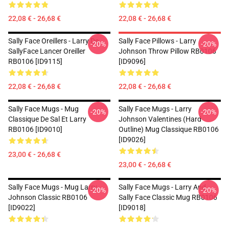
22,08 € - 26,68 €
22,08 € - 26,68 €
Sally Face Oreillers - Larry De
Sally Face Pillows - Larry
-20%
-20%
SallyFace Lancer Oreiller
Johnson Throw Pillow RB0106
RB0106 [ID9115]
[ID9096]
22,08 € - 26,68 €
22,08 € - 26,68 €
Sally Face Mugs - Mug
Sally Face Mugs - Larry
-20%
-20%
Classique De Sal Et Larry
Johnson Valentines (Hard
RB0106 [ID9010]
Outline) Mug Classique RB0106
[ID9026]
23,00 € - 26,68 €
23,00 € - 26,68 €
Sally Face Mugs - Mug Larry
Sally Face Mugs - Larry And
-20%
-20%
Johnson Classic RB0106
Sally Face Classic Mug RB0106
[ID9022]
[ID9018]