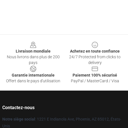
Footer
Livraison mondiale
Achetez en toute confiance
Nous livrons dans plus de 200
24/7 Protected from clicks to
pays
delivery
Garantie internationale
Paiement 100% sécurisé
Offert dans le pays d'utilisation
PayPal / MasterCard / Visa
Contactez-nous
Notre siège social
: 1221 E Indianola Ave, Phoenix, AZ 85012, États-
Unis