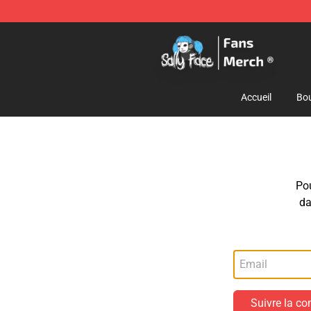
Sally Face Store - Official Sally Face Merchandise Sho
Accueil
Bou
Pou
da
Suivre la 