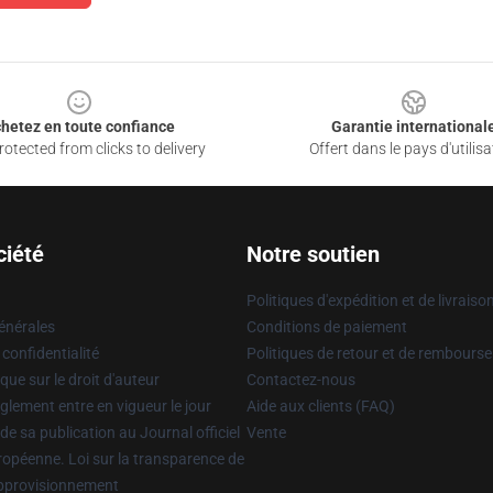
hetez en toute confiance
Garantie international
otected from clicks to delivery
Offert dans le pays d'utilisa
ciété
Notre soutien
Politiques d'expédition et de livraiso
énérales
Conditions de paiement
 confidentialité
Politiques de retour et de rembours
que sur le droit d'auteur
Contactez-nous
glement entre en vigueur le jour
Aide aux clients (FAQ)
 de sa publication au Journal officiel
Vente
uropéenne. Loi sur la transparence de
approvisionnement