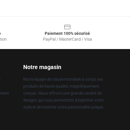
e
Paiement 100% sécurisé
tion
PayPal / MasterCard / Visa
Notre magasin
n
Notre équipe de classe mondiale a conçu ces
produits de haute qualité, magnifiquement
ement
conçus. Nous offrons une grande variété de
designs qui vous permettent d'exprimer votre
style et de montrer votre personnalité unique.