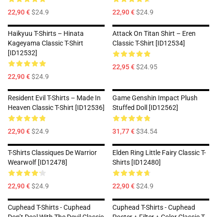
22,90 €
$24.9
22,90 €
$24.9
Haikyuu T-Shirts – Hinata
Attack On Titan Shirt – Eren
Kageyama Classic T-Shirt
Classic T-Shirt [ID12534]
[ID12532]
22,95 €
$24.95
22,90 €
$24.9
Resident Evil T-Shirts – Made In
Game Genshin Impact Plush
Heaven Classic T-Shirt [ID12536]
Stuffed Doll [ID12562]
22,90 €
$24.9
31,77 €
$34.54
T-Shirts Classiques De Warrior
Elden Ring Little Fairy Classic T-
Wearwolf [ID12478]
Shirts [ID12480]
22,90 €
$24.9
22,90 €
$24.9
Cuphead T-Shirts - Cuphead
Cuphead T-Shirts - Cuphead