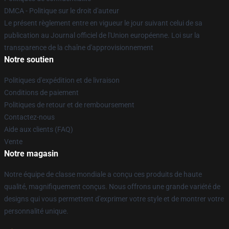
DMCA - Politique sur le droit d'auteur
Le présent règlement entre en vigueur le jour suivant celui de sa
publication au Journal officiel de l'Union européenne. Loi sur la
transparence de la chaîne d'approvisionnement
Notre soutien
Politiques d'expédition et de livraison
Conditions de paiement
Politiques de retour et de remboursement
Contactez-nous
Aide aux clients (FAQ)
Vente
Notre magasin
Notre équipe de classe mondiale a conçu ces produits de haute
qualité, magnifiquement conçus. Nous offrons une grande variété de
designs qui vous permettent d'exprimer votre style et de montrer votre
personnalité unique.