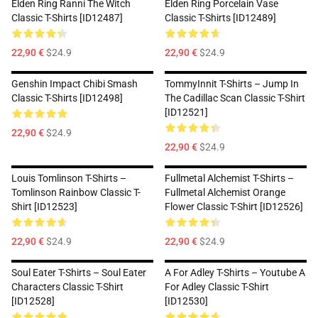
Elden Ring Ranni The Witch
Elden Ring Porcelain Vase
Classic T-Shirts [ID12487]
Classic T-Shirts [ID12489]
22,90 €
$24.9
22,90 €
$24.9
Genshin Impact Chibi Smash
TommyInnit T-Shirts – Jump In
Classic T-Shirts [ID12498]
The Cadillac Scan Classic T-Shirt
[ID12521]
22,90 €
$24.9
22,90 €
$24.9
Louis Tomlinson T-Shirts –
Fullmetal Alchemist T-Shirts –
Tomlinson Rainbow Classic T-
Fullmetal Alchemist Orange
Shirt [ID12523]
Flower Classic T-Shirt [ID12526]
22,90 €
$24.9
22,90 €
$24.9
Soul Eater T-Shirts – Soul Eater
A For Adley T-Shirts – Youtube A
Characters Classic T-Shirt
For Adley Classic T-Shirt
[ID12528]
[ID12530]