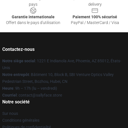
pays
delivery
Garantie internationale
Paiement 100% sécurisé
Offert dans le pays d'utilisation
PayPal / MasterCard / Visa
Contactez-nous
Notre siège social
: 1221 E Indianola Ave, Phoenix, AZ 85012, États-
Unis
Notre entrepôt
: Bâtiment 10, Block B, SBI Venture Optics Valley
Pedestrian Street, Bozhou, Hubei, CN
Heure
: 9h – 17h (lu – vendredi)
Courriel
: contact@sallyface.store
Notre société
Sur nous
Conditions générales
Politiques de confidentialité