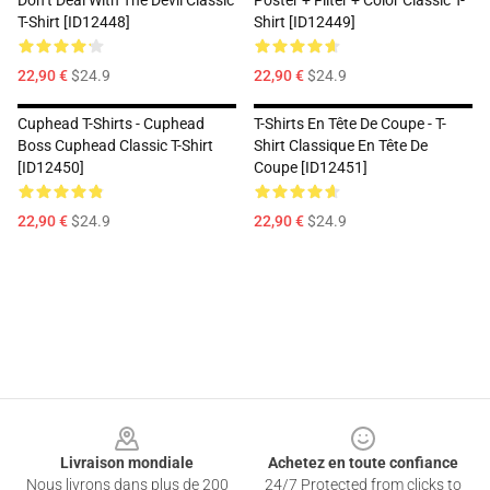
Don’t Deal With The Devil Classic
Poster + Filter + Color Classic T-
T-Shirt [ID12448]
Shirt [ID12449]
22,90 €
$24.9
22,90 €
$24.9
Cuphead T-Shirts - Cuphead
T-Shirts En Tête De Coupe - T-
Boss Cuphead Classic T-Shirt
Shirt Classique En Tête De
[ID12450]
Coupe [ID12451]
22,90 €
$24.9
22,90 €
$24.9
Footer
Livraison mondiale
Achetez en toute confiance
Nous livrons dans plus de 200
24/7 Protected from clicks to