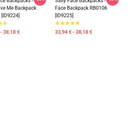
ace Backpacks - Sally
Sally Face Backpacks - Sally
ave Me Backpack
Face Backpack RB0106
[ID9224]
[ID9225]
- 38,18 €
33,94 € - 38,18 €