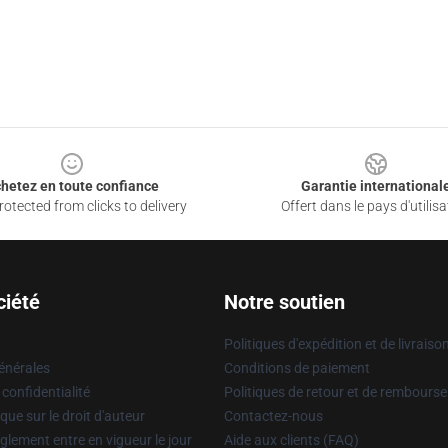
hetez en toute confiance
Garantie international
otected from clicks to delivery
Offert dans le pays d'utilisa
ciété
Notre soutien
Politiques d'expédition et de livraiso
énérales
Conditions de paiement
 confidentialité
Politiques de retour et de rembours
que sur le droit d'auteur
Contactez-nous
glement entre en vigueur le jour
Aide aux clients (FAQ)