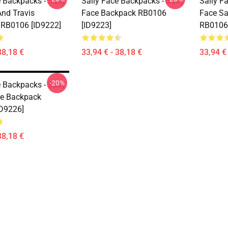
 Backpacks - Sally
Sally Face Backpacks - Sally
Sally F
And Travis
Face Backpack RB0106
Face S
RB0106 [ID9222]
[ID9223]
RB0106 
38,18 €
33,94 € - 38,18 €
33,94 € 
-20%
 Backpacks - Sally
e Backpack
D9226]
38,18 €