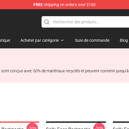
FREE
shipping on orders over $100
p
tique
Acheter par catégorie
Suivi de commande
Blog
ls sont conçus avec 50% de matériaux recyclés et peuvent contenir jusqu'à 
-20%
-20%