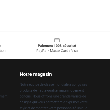
e
Paiement 100% sécurisé
tion
PayPal / MasterCard / Visa
Notre magasin
n
Notre équipe de classe mondiale a conçu ces
produits de haute qualité, magnifiquement
ement
conçus. Nous offrons une grande variété de
designs qui vous permettent d'exprimer votre
style et de montrer votre personnalité unique.