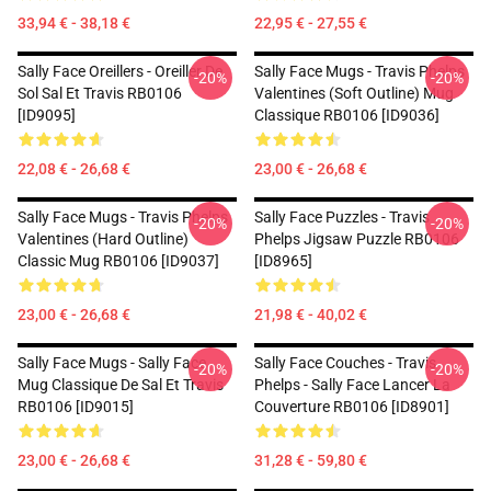
33,94 € - 38,18 €
22,95 € - 27,55 €
Sally Face Oreillers - Oreiller De
Sally Face Mugs - Travis Phelps
-20%
-20%
Sol Sal Et Travis RB0106
Valentines (Soft Outline) Mug
[ID9095]
Classique RB0106 [ID9036]
22,08 € - 26,68 €
23,00 € - 26,68 €
Sally Face Mugs - Travis Phelps
Sally Face Puzzles - Travis
-20%
-20%
Valentines (Hard Outline)
Phelps Jigsaw Puzzle RB0106
Classic Mug RB0106 [ID9037]
[ID8965]
23,00 € - 26,68 €
21,98 € - 40,02 €
Sally Face Mugs - Sally Face
Sally Face Couches - Travis
-20%
-20%
Mug Classique De Sal Et Travis
Phelps - Sally Face Lancer La
RB0106 [ID9015]
Couverture RB0106 [ID8901]
23,00 € - 26,68 €
31,28 € - 59,80 €