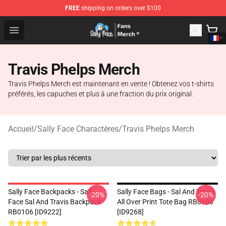
FREE
shipping on orders over $100
Sally Face Store - Official Sally Face Merchandise Shop
Open menu
Travis Phelps Merch
Travis Phelps Merch est maintenant en vente ! Obtenez vos t-shirts
préférés, les capuches et plus à une fraction du prix original.
Accueil
/
Sally Face Charactères
/
Travis Phelps Merch
Sally Face Backpacks - Sally
Sally Face Bags - Sal And Travis
-20%
-20%
Face Sal And Travis Backpack
All Over Print Tote Bag RB0106
RB0106 [ID9222]
[ID9268]