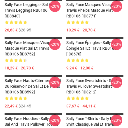
Sally Face Leggings - Sal And
Sally Face Masques Visage -
-20%
-20%
Travis Leggings RB0106
Travis Phelps Masque Plat
[ID8840]
RB0106 [ID8771]
26,63 €
$28.95
18,29 € - 20,70 €
Sally Face Masques Visage -
Sally Face Épingles - Sally Face
-20%
-20%
Masque Plat Sal Et Travis
Épingle Sal Et Travis RB0106
RB0106 [ID8752]
[ID8670]
18,29 € - 20,70 €
9,24 € - 12,00 €
Sally Face Hauts-Citernes - Haut
Sally Face Sweatshirts - Sal And
-20%
-20%
Du Réservoir De Sal Et De Travis
Travis Pullover Sweatshirt
RB0106 [ID8592]
RB0106 [ID8212]
22,49 €
$24.45
37,67 € - 44,11 €
Sally Face Hoodies - Sally Face
Sally Face T-Shirts - Sally Face T-
-20%
-20%
Sal And Travis Pullover Hoodie
Shirt Classique Sal Et Travis