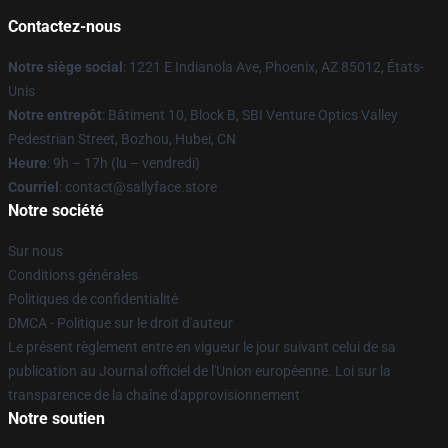
Contactez-nous
Notre siège social
: 1221 E Indianola Ave, Phoenix, AZ 85012, États-
Unis
Notre entrepôt
: Bâtiment 10, Block B, SBI Venture Optics Valley
Pedestrian Street, Bozhou, Hubei, CN
Heure
: 9h – 17h (lu – vendredi)
Courriel
: contact@sallyface.store
Notre société
Sur nous
Conditions générales
Politiques de confidentialité
DMCA - Politique sur le droit d'auteur
Le présent règlement entre en vigueur le jour suivant celui de sa
publication au Journal officiel de l'Union européenne. Loi sur la
transparence de la chaîne d'approvisionnement
Notre soutien