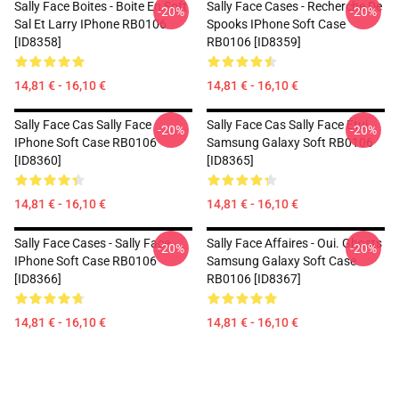
Sally Face Boites - Boite En Soft
Sally Face Cases - Recherche De
-20%
-20%
Sal Et Larry IPhone RB0106
Spooks IPhone Soft Case
[ID8358]
RB0106 [ID8359]
14,81 € - 16,10 €
14,81 € - 16,10 €
Sally Face Cas Sally Face
Sally Face Cas Sally Face Étui
-20%
-20%
IPhone Soft Case RB0106
Samsung Galaxy Soft RB0106
[ID8360]
[ID8365]
14,81 € - 16,10 €
14,81 € - 16,10 €
Sally Face Cases - Sally Face
Sally Face Affaires - Oui. Ghosts
-20%
-20%
IPhone Soft Case RB0106
Samsung Galaxy Soft Case
[ID8366]
RB0106 [ID8367]
14,81 € - 16,10 €
14,81 € - 16,10 €