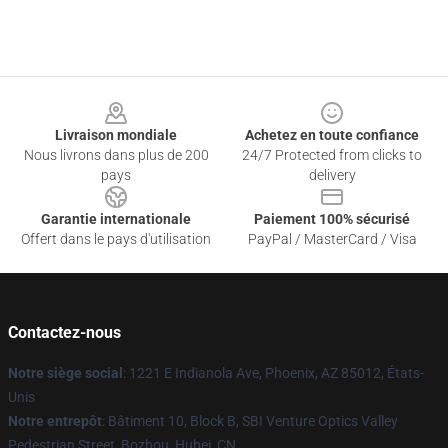
Footer
Livraison mondiale
Achetez en toute confiance
Nous livrons dans plus de 200
24/7 Protected from clicks to
pays
delivery
Garantie internationale
Paiement 100% sécurisé
Offert dans le pays d'utilisation
PayPal / MasterCard / Visa
Contactez-nous
Notre siège social
: 1221 E Indianola Ave, Phoenix, AZ 85012, États-
Unis
Notre entrepôt
: Bâtiment 10, Block B, SBI Venture Optics Valley
Pedestrian Street, Bozhou, Hubei, CN