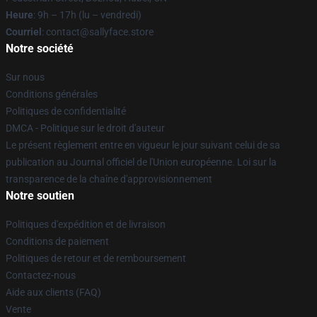
Heure
: 9h – 17h (lu – vendredi)
Courriel
: contact@sallyface.store
Notre société
Sur nous
Conditions générales
Politiques de confidentialité
DMCA - Politique sur le droit d'auteur
Le présent règlement entre en vigueur le jour suivant celui de sa
publication au Journal officiel de l'Union européenne. Loi sur la
transparence de la chaîne d'approvisionnement
Notre soutien
Politiques d'expédition et de livraison
Conditions de paiement
Politiques de retour et de remboursement
Contactez-nous
Aide aux clients (FAQ)
Vente