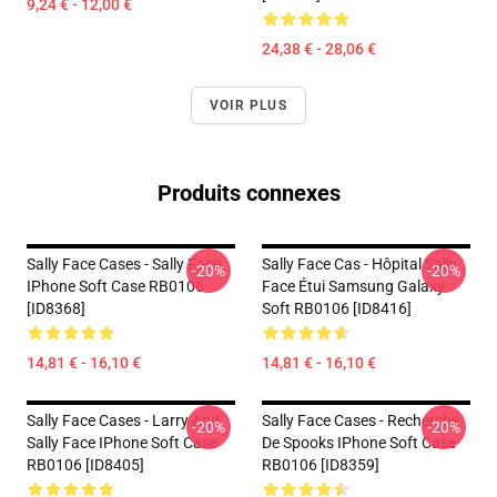
9,24 € - 12,00 €
24,38 € - 28,06 €
VOIR PLUS
Produits connexes
Sally Face Cases - Sally Face
Sally Face Cas - Hôpital Sally
-20%
-20%
IPhone Soft Case RB0106
Face Étui Samsung Galaxy
[ID8368]
Soft RB0106 [ID8416]
14,81 € - 16,10 €
14,81 € - 16,10 €
Sally Face Cases - Larry And
Sally Face Cases - Recherche
-20%
-20%
Sally Face IPhone Soft Case
De Spooks IPhone Soft Case
RB0106 [ID8405]
RB0106 [ID8359]