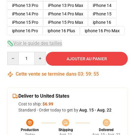
iPhone 13 Pro
iPhone 13 Pro Max
iPhone 14
iPhone 14 Pro
iPhone 14 Pro Max
iPhone 15
iPhone 15 Pro
iPhone 15 Pro Max
iphone 16
iphone 16 Pro
iphone 16 Plus
iphone 16 Pro Max
Voir le guide des tailles
Quantity
AJOUTER AU PANIER
Cette vente se termine dans
03
:
59
:
54
Deliver to United States
Cost to ship:
$6.99
Standard - Order today to get by
Aug. 15 - Aug. 22
Production
Shipping
Delivered
Today
Aug. 11
Aug. 15 - Aug. 22