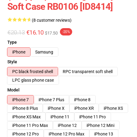
Soft Case RB0106 [ID8414]
(8 customer reviews)
€20.13
€16.10
-20%
$17.50
Type
iPhone
Samsung
Style
PC black frosted shell
RPC transparent soft shell
LPC glass phone case
Model
iPhone 7
iPhone 7 Plus
iPhone 8
iPhone 8 Plus
iPhone X
iPhone XR
iPhone XS
iPhone XS Max
iPhone 11
iPhone 11 Pro
iPhone 11 Pro Max
iPhone 12
iPhone 12 Mini
iPhone 12 Pro
iPhone 12 Pro Max
iPhone 13