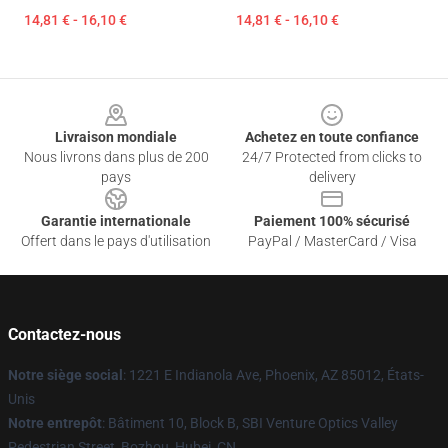
14,81 € - 16,10 €
14,81 € - 16,10 €
Footer
Livraison mondiale
Achetez en toute confiance
Nous livrons dans plus de 200
24/7 Protected from clicks to
pays
delivery
Garantie internationale
Paiement 100% sécurisé
Offert dans le pays d'utilisation
PayPal / MasterCard / Visa
Contactez-nous
Notre siège social
: 1221 E Indianola Ave, Phoenix, AZ 85012, États-
Unis
Notre entrepôt
: Bâtiment 10, Block B, SBI Venture Optics Valley
Pedestrian Street, Bozhou, Hubei, CN