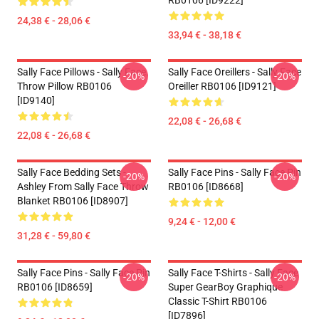
RB0106 [ID9222]
24,38 € - 28,06 €
33,94 € - 38,18 €
Sally Face Pillows - Sally Face.
Sally Face Oreillers - Sally Face
-20%
-20%
Throw Pillow RB0106
Oreiller RB0106 [ID9121]
[ID9140]
22,08 € - 26,68 €
22,08 € - 26,68 €
Sally Face Bedding Sets -
Sally Face Pins - Sally Face Pin
-20%
-20%
Ashley From Sally Face Throw
RB0106 [ID8668]
Blanket RB0106 [ID8907]
9,24 € - 12,00 €
31,28 € - 59,80 €
Sally Face Pins - Sally Face Pin
Sally Face T-Shirts - Sally Face
-20%
-20%
RB0106 [ID8659]
Super GearBoy Graphique
Classic T-Shirt RB0106
[ID7896]