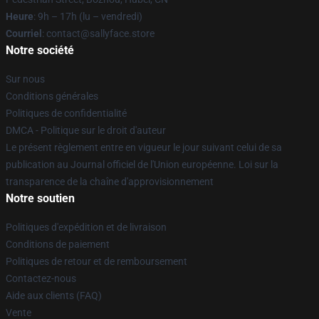
Heure
: 9h – 17h (lu – vendredi)
Courriel
: contact@sallyface.store
Notre société
Sur nous
Conditions générales
Politiques de confidentialité
DMCA - Politique sur le droit d'auteur
Le présent règlement entre en vigueur le jour suivant celui de sa
publication au Journal officiel de l'Union européenne. Loi sur la
transparence de la chaîne d'approvisionnement
Notre soutien
Politiques d'expédition et de livraison
Conditions de paiement
Politiques de retour et de remboursement
Contactez-nous
Aide aux clients (FAQ)
Vente