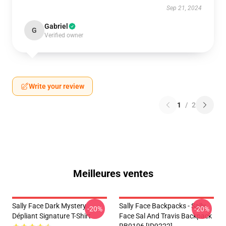
Sep 21, 2024
Gabriel
G
Verified owner
Write your review
1
/
2
Meilleures ventes
Sally Face Dark Mystery
Sally Face Backpacks - Sally
-20%
-20%
Dépliant Signature T-Shirt
Face Sal And Travis Backpack