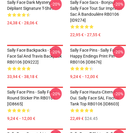
Sally Face Dark Mystery
Sally Face Sacs - Bonjour.
-20%
-20%
Dépliant Signature T-Shirt
Sally Face Tout Sur Imprimer
Sac À Bandoulière RB0106
[ID9274]
24,38 € - 28,06 €
22,95 € - 27,55 €
Sally Face Backpacks - Sally
Sally Face Pins - Sally Face
-20%
-20%
Face Sal And Travis Backpack
Happy Endings Print Pin
RB0106 [ID9222]
RB0106 [ID8676]
33,94 € - 38,18 €
9,24 € - 12,00 €
Sally Face Pins - Sally Face
Sally Face Hauts-Citernes -
-20%
-20%
Round Sticker Pin RB0106
Oui. Sally Face SAL Fischer
[ID8665]
Tank Top RB0106 [ID8603]
9,24 € - 12,00 €
22,49 €
$24.45