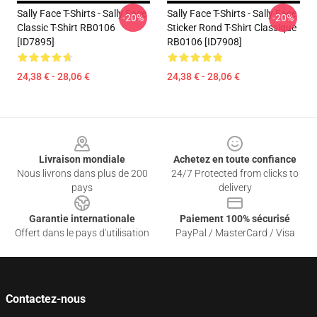
Sally Face T-Shirts - Sally Face
Sally Face T-Shirts - Sally Face
-20%
-20%
Classic T-Shirt RB0106
Sticker Rond T-Shirt Classique
[ID7895]
RB0106 [ID7908]
24,38 € - 28,06 €
24,38 € - 28,06 €
Footer
Livraison mondiale
Achetez en toute confiance
Nous livrons dans plus de 200
24/7 Protected from clicks to
pays
delivery
Garantie internationale
Paiement 100% sécurisé
Offert dans le pays d'utilisation
PayPal / MasterCard / Visa
Contactez-nous