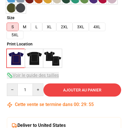
Size
S
M
L
XL
2XL
3XL
4XL
5XL
Print Location
Voir le guide des tailles
Quantity
AJOUTER AU PANIER
Cette vente se termine dans
00
:
29
:
55
Deliver to United States