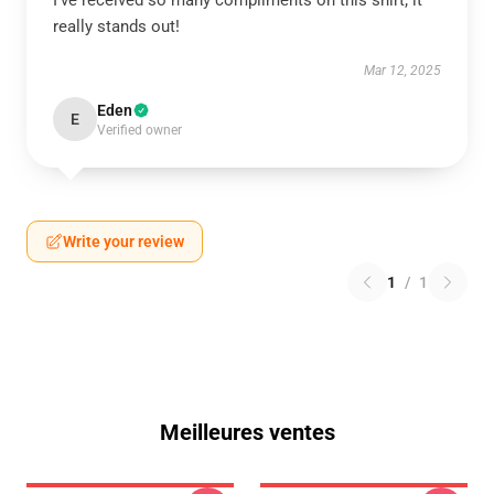
I’ve received so many compliments on this shirt; it
really stands out!
Mar 12, 2025
Eden
E
Verified owner
Write your review
1
/
1
Meilleures ventes