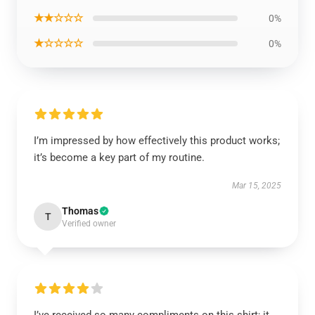
★★☆☆☆
0%
★☆☆☆☆
0%
I’m impressed by how effectively this product works;
it’s become a key part of my routine.
Mar 15, 2025
Thomas
T
Verified owner