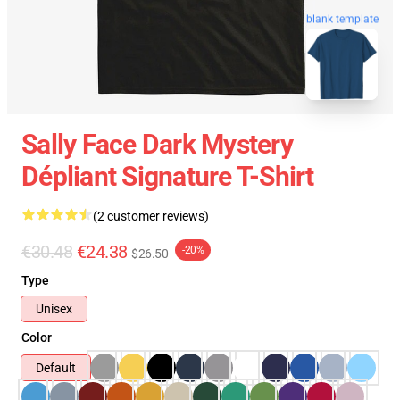
blank template
Sally Face Dark Mystery
Dépliant Signature T-Shirt
(2 customer reviews)
€30.48
€24.38
-20%
$26.50
Type
Unisex
Color
Default