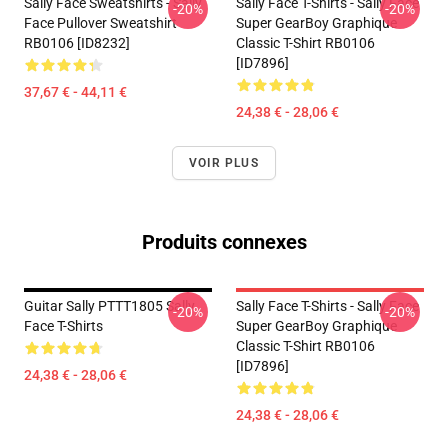
Sally Face Sweatshirts - Sally
Sally Face T-Shirts - Sally Face
-20%
-20%
Face Pullover Sweatshirt
Super GearBoy Graphique
RB0106 [ID8232]
Classic T-Shirt RB0106
[ID7896]
37,67 € - 44,11 €
24,38 € - 28,06 €
VOIR PLUS
Produits connexes
Guitar Sally PTTT1805 Sally
Sally Face T-Shirts - Sally Face
-20%
-20%
Face T-Shirts
Super GearBoy Graphique
Classic T-Shirt RB0106
[ID7896]
24,38 € - 28,06 €
24,38 € - 28,06 €