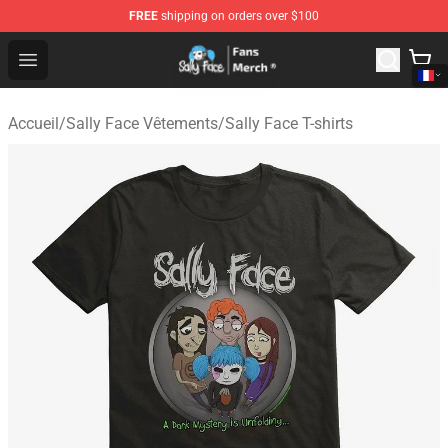
FREE
shipping on orders over $100
Sally Face Store - Official Sally Face Merchandise Shop
Open menu
Accueil
/
Sally Face Vêtements
/
Sally Face T-shirts