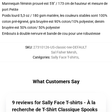
Mannequin féminin prouvé est 5'8" / 173 cm de hauteur et mesure de
port Petite
Poids lourd 5,3 oz / 180 gsm matière, les couleurs stables sont 100%
coton pré-égrené, gris bruyère est 90% coton/10% polyester, denim
bruyère est 50% coton/ 50% polyester
Embouts à double nervure et bande de cou pour une robustesse
SKU
:
27310126-US-classic-tee-DEFAULT
Sal Fisher Mersh
,
Catégories
:
Sally Face T-shirts
,
What Customers Say
9 reviews for Sally Face T-shirts - À la
recherche de T-Shirt Classique Spooks