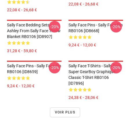
22,08 € - 26,68 €
22,08 € - 26,68 €
Sally Face Bedding Sets -
Sally Face Pins - Sally Face Pin
-20%
-20%
Ashley From Sally Face Throw
RB0106 [ID8668]
Blanket RB0106 [ID8907]
9,24 € - 12,00 €
31,28 € - 59,80 €
Sally Face Pins - Sally Face Pin
Sally Face T-Shirts - Sally Face
-20%
-20%
RB0106 [ID8659]
Super GearBoy Graphique
Classic T-Shirt RB0106
[ID7896]
9,24 € - 12,00 €
24,38 € - 28,06 €
VOIR PLUS