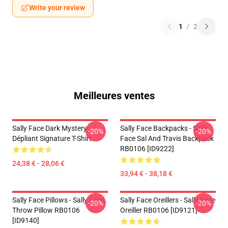
Write your review
1
/
2
Meilleures ventes
Sally Face Dark Mystery
Sally Face Backpacks - Sally
-20%
-20%
Dépliant Signature T-Shirt
Face Sal And Travis Backpack
RB0106 [ID9222]
24,38 € - 28,06 €
33,94 € - 38,18 €
Sally Face Pillows - Sally Face.
Sally Face Oreillers - Sally Face
-20%
-20%
Throw Pillow RB0106
Oreiller RB0106 [ID9121]
[ID9140]