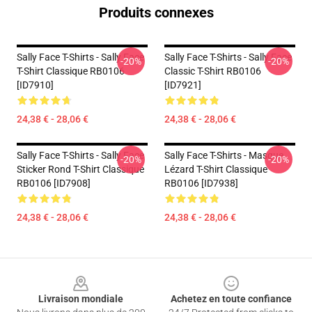
Produits connexes
Sally Face T-Shirts - Sally Face
Sally Face T-Shirts - Sally Face
-20%
-20%
T-Shirt Classique RB0106
Classic T-Shirt RB0106
[ID7910]
[ID7921]
24,38 € - 28,06 €
24,38 € - 28,06 €
Sally Face T-Shirts - Sally Face
Sally Face T-Shirts - Masque
-20%
-20%
Sticker Rond T-Shirt Classique
Lézard T-Shirt Classique
RB0106 [ID7908]
RB0106 [ID7938]
24,38 € - 28,06 €
24,38 € - 28,06 €
Footer
Livraison mondiale
Achetez en toute confiance