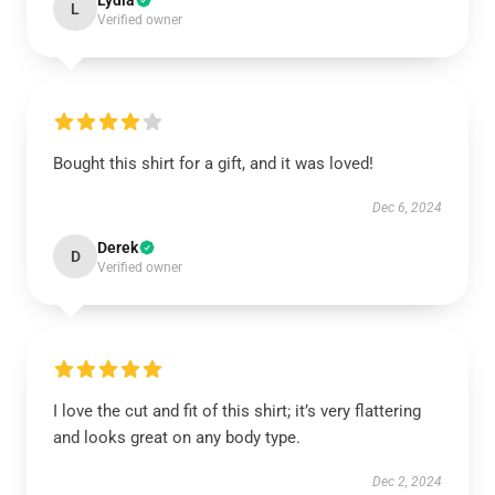
Lydia
L
Verified owner
Bought this shirt for a gift, and it was loved!
Dec 6, 2024
Derek
D
Verified owner
I love the cut and fit of this shirt; it’s very flattering
and looks great on any body type.
Dec 2, 2024