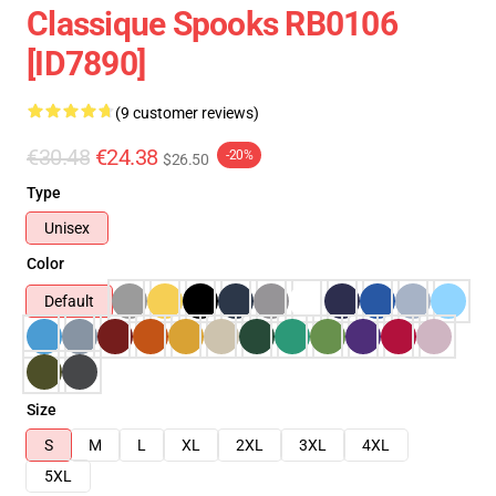
Classique Spooks RB0106
[ID7890]
(9 customer reviews)
€30.48
€24.38
-20%
$26.50
Type
Unisex
Color
Default
Size
S
M
L
XL
2XL
3XL
4XL
5XL