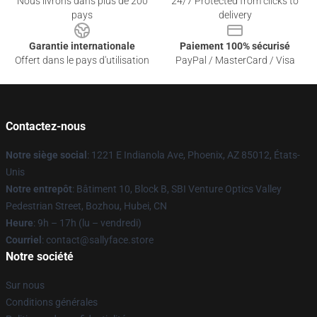
Nous livrons dans plus de 200
24/7 Protected from clicks to
pays
delivery
Garantie internationale
Paiement 100% sécurisé
Offert dans le pays d'utilisation
PayPal / MasterCard / Visa
Contactez-nous
Notre siège social
: 1221 E Indianola Ave, Phoenix, AZ 85012, États-
Unis
Notre entrepôt
: Bâtiment 10, Block B, SBI Venture Optics Valley
Pedestrian Street, Bozhou, Hubei, CN
Heure
: 9h – 17h (lu – vendredi)
Courriel
: contact@sallyface.store
Notre société
Sur nous
Conditions générales