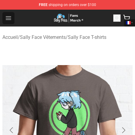
FREE
shipping on orders over $100
Sally Face Store - Official Sally Face Merchandise Shop
Open menu
Accueil
/
Sally Face Vêtements
/
Sally Face T-shirts