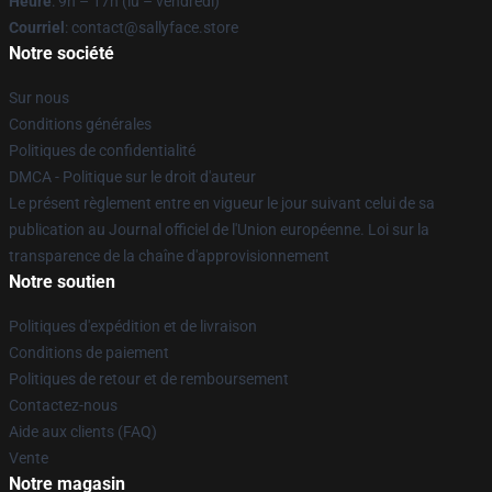
Heure
: 9h – 17h (lu – vendredi)
Courriel
: contact@sallyface.store
Notre société
Sur nous
Conditions générales
Politiques de confidentialité
DMCA - Politique sur le droit d'auteur
Le présent règlement entre en vigueur le jour suivant celui de sa
publication au Journal officiel de l'Union européenne. Loi sur la
transparence de la chaîne d'approvisionnement
Notre soutien
Politiques d'expédition et de livraison
Conditions de paiement
Politiques de retour et de remboursement
Contactez-nous
Aide aux clients (FAQ)
Vente
Notre magasin