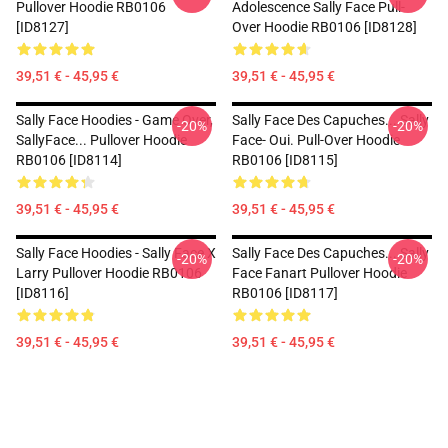
Pullover Hoodie RB0106
Adolescence Sally Face Pull-
[ID8127]
Over Hoodie RB0106 [ID8128]
39,51 € - 45,95 €
39,51 € - 45,95 €
Sally Face Hoodies - Game Over,
Sally Face Des Capuches... Sally
-20%
-20%
SallyFace... Pullover Hoodie
Face- Oui. Pull-Over Hoodie
RB0106 [ID8114]
RB0106 [ID8115]
39,51 € - 45,95 €
39,51 € - 45,95 €
Sally Face Hoodies - Sally Face X
Sally Face Des Capuches... Sally
-20%
-20%
Larry Pullover Hoodie RB0106
Face Fanart Pullover Hoodie
[ID8116]
RB0106 [ID8117]
39,51 € - 45,95 €
39,51 € - 45,95 €