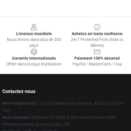
Footer
Livraison mondiale
Achetez en toute confiance
Nous livrons dans plus de 200
24/7 Protected from clicks to
pays
delivery
Garantie internationale
Paiement 100% sécurisé
Offert dans le pays d'utilisation
PayPal / MasterCard / Visa
Contactez-nous
Notre siège social
: 1221 E Indianola Ave, Phoenix, AZ 85012, États-
Unis
Notre entrepôt
: Bâtiment 10, Block B, SBI Venture Optics Valley
Pedestrian Street, Bozhou, Hubei, CN