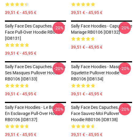
39,51 € - 45,95 €
39,51 € - 45,95 €
Sally Face Des Capuches... Sally
Sally Face Hoodies - Capuche De
-20%
-20%
Face Pull-Over Hoodie RB0106
Mariage RB0106 [ID8132]
[ID8131]
39,51 € - 45,95 €
39,51 € - 45,95 €
Sally Face Des Capuches... Tous
Sally Face Hoodies - Masque De
-20%
-20%
Ses Masques Pullover Hoodie
Squelette Pullover Hoodie
RB0106 [ID8133]
RB0106 [ID8134]
39,51 € - 45,95 €
39,51 € - 45,95 €
Sally Face Hoodies - Le Bonheur
Sally Face Des Capuches... Sally
-20%
-20%
En Esclavage Pull-Over Hoodie
Face Sauvez-Moi Pullover
RB0106 [ID8137]
Hoodie RB0106 [ID8138]
39,51 € - 45,95 €
39,51 € - 45,95 €