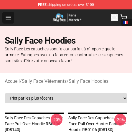
FREE
shipping on orders over $100
Sally Face Store - Official Sally Face Merchandise Shop
Open menu
Sally Face Hoodies
Sally Face Les capuches sont l'ajout parfait à n'importe quelle
armoire. Fabriqués avec du faux coton confortable, ces capuches
sont sûrs d'être votre nouveau favori!
Accueil
/
Sally Face Vêtements
/
Sally Face Hoodies
Sally Face Des Capuches... Sally
Sally Face Des Capuches... Sally
-20%
-20%
Face Pull-Over Hoodie RB0106
Face Pull-Over Hunter Fantôme
[ID8140]
Hoodie RB0106 [ID8130]