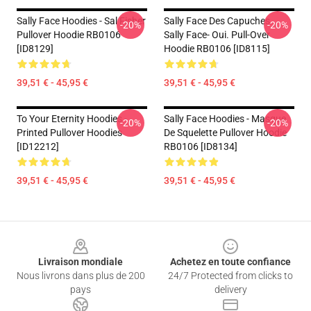
Sally Face Hoodies - Sal Fisher
Sally Face Des Capuches...
-20%
-20%
Pullover Hoodie RB0106
Sally Face- Oui. Pull-Over
[ID8129]
Hoodie RB0106 [ID8115]
39,51 € - 45,95 €
39,51 € - 45,95 €
To Your Eternity Hoodies -
Sally Face Hoodies - Masque
-20%
-20%
Printed Pullover Hoodies
De Squelette Pullover Hoodie
[ID12212]
RB0106 [ID8134]
39,51 € - 45,95 €
39,51 € - 45,95 €
Footer
Livraison mondiale
Achetez en toute confiance
Nous livrons dans plus de 200
24/7 Protected from clicks to
pays
delivery