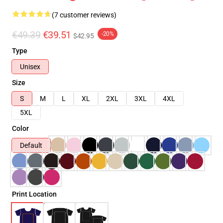
(7 customer reviews)
€49.39
€39.51
-20%
$42.95
Type
Unisex
Size
S
M
L
XL
2XL
3XL
4XL
5XL
Color
Default
Print Location