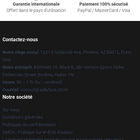
Garantie internationale
Paiement 100% sécurisé
Offert dans le pays d'utilisation
PayPal / MasterCard / Visa
Contactez-nous
Notre siège social
: 1221 E Indianola Ave, Phoenix, AZ 85012, États-
Unis
Notre entrepôt
: Bâtiment 10, Block B, SBI Venture Optics Valley
Pedestrian Street, Bozhou, Hubei, CN
Heure
: 9h – 17h (lu – vendredi)
Courriel
: contact@sallyface.store
Notre société
Sur nous
Conditions générales
Politiques de confidentialité
DMCA - Politique sur le droit d'auteur
Le présent règlement entre en vigueur le jour suivant celui de sa