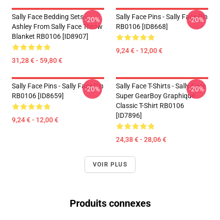
Sally Face Bedding Sets -
Sally Face Pins - Sally Face Pin
-20%
-20%
Ashley From Sally Face Throw
RB0106 [ID8668]
Blanket RB0106 [ID8907]
9,24 € - 12,00 €
31,28 € - 59,80 €
Sally Face Pins - Sally Face Pin
Sally Face T-Shirts - Sally Face
-20%
-20%
RB0106 [ID8659]
Super GearBoy Graphique
Classic T-Shirt RB0106
[ID7896]
9,24 € - 12,00 €
24,38 € - 28,06 €
VOIR PLUS
Produits connexes