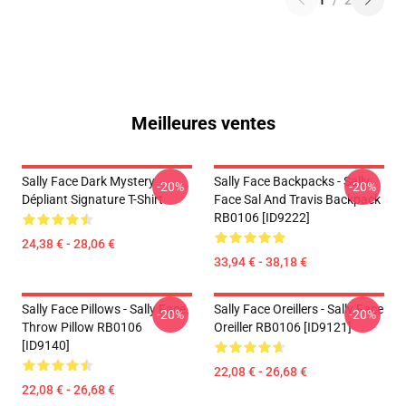
1
/
2
Meilleures ventes
Sally Face Dark Mystery
Sally Face Backpacks - Sally
-20%
-20%
Dépliant Signature T-Shirt
Face Sal And Travis Backpack
RB0106 [ID9222]
24,38 € - 28,06 €
33,94 € - 38,18 €
Sally Face Pillows - Sally Face.
Sally Face Oreillers - Sally Face
-20%
-20%
Throw Pillow RB0106
Oreiller RB0106 [ID9121]
[ID9140]
22,08 € - 26,68 €
22,08 € - 26,68 €