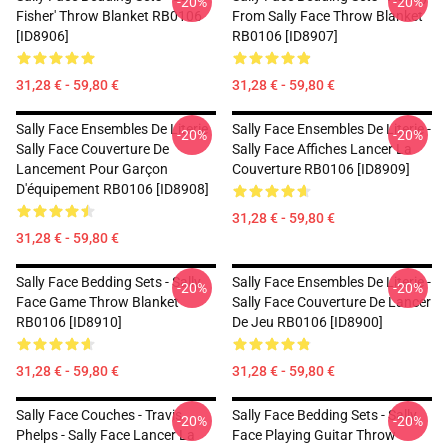
-20%
-20%
Fisher' Throw Blanket RB0106
From Sally Face Throw Blanket
[ID8906]
RB0106 [ID8907]
31,28 € - 59,80 €
31,28 € - 59,80 €
Sally Face Ensembles De Literie
Sally Face Ensembles De Literie -
-20%
-20%
Sally Face Couverture De
Sally Face Affiches Lancer La
Lancement Pour Garçon
Couverture RB0106 [ID8909]
D'équipement RB0106 [ID8908]
31,28 € - 59,80 €
31,28 € - 59,80 €
Sally Face Bedding Sets - Sally
Sally Face Ensembles De Literie -
-20%
-20%
Face Game Throw Blanket
Sally Face Couverture De Lancer
RB0106 [ID8910]
De Jeu RB0106 [ID8900]
31,28 € - 59,80 €
31,28 € - 59,80 €
Sally Face Couches - Travis
Sally Face Bedding Sets - Sally
-20%
-20%
Phelps - Sally Face Lancer La
Face Playing Guitar Throw