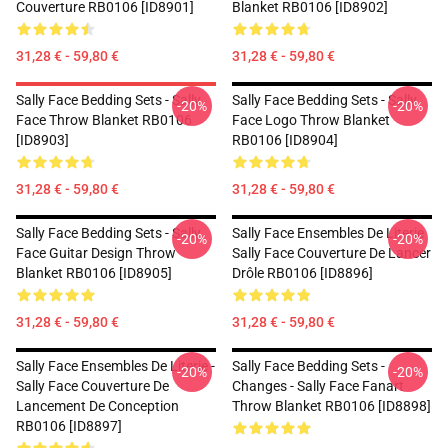
Couverture RB0106 [ID8901]
Blanket RB0106 [ID8902]
31,28 € - 59,80 €
31,28 € - 59,80 €
Sally Face Bedding Sets - Sally
Sally Face Bedding Sets - Sally
-20%
-20%
Face Throw Blanket RB0106
Face Logo Throw Blanket
[ID8903]
RB0106 [ID8904]
31,28 € - 59,80 €
31,28 € - 59,80 €
Sally Face Bedding Sets - Sally
Sally Face Ensembles De Literie
-20%
-20%
Face Guitar Design Throw
Sally Face Couverture De Lancer
Blanket RB0106 [ID8905]
Drôle RB0106 [ID8896]
31,28 € - 59,80 €
31,28 € - 59,80 €
Sally Face Ensembles De Literie -
Sally Face Bedding Sets -
-20%
-20%
Sally Face Couverture De
Changes - Sally Face Fanart
Lancement De Conception
Throw Blanket RB0106 [ID8898]
RB0106 [ID8897]