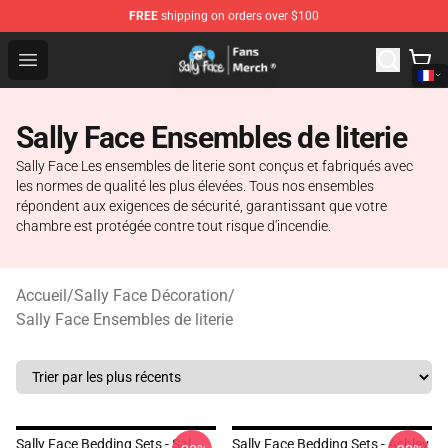
FREE
shipping on orders over $100
Sally Face Store - Official Sally Face Merchandise Shop
Open menu
Sally Face Ensembles de literie
Sally Face Les ensembles de literie sont conçus et fabriqués avec
les normes de qualité les plus élevées. Tous nos ensembles
répondent aux exigences de sécurité, garantissant que votre
chambre est protégée contre tout risque d'incendie.
Accueil
/
Sally Face Décoration
/
Sally Face Ensembles de literie
Sally Face Bedding Sets - Sal
Sally Face Bedding Sets - Ashley