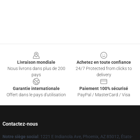
Footer
Livraison mondiale
Achetez en toute confiance
Nous livrons dans plus de 200
24/7 Protected from clicks to
pays
delivery
Garantie internationale
Paiement 100% sécurisé
Offert dans le pays d'utilisation
PayPal / MasterCard / Visa
Contactez-nous
Notre siège social
: 1221 E Indianola Ave, Phoenix, AZ 85012, États-