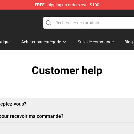
FREE
shipping on orders over $100
p
tique
Acheter par catégorie
Suivi de commande
Blog
Customer help
ceptez-vous?
 pour recevoir ma commande?