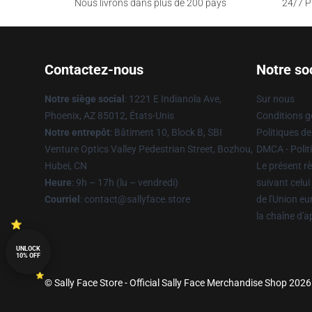
Nous livrons dans plus de 200 pays
24/7 Pr
Contactez-nous
Notre so
Notre siège social
: 1221 E Indianola Ave,
Sur nous
Phoenix, AZ 85012, États-Unis
Conditions g
Notre entrepôt
: Bâtiment 10, Block B, SBI
Politiques de
Venture Optics Valley Pedestrian Street, Bozhou,
DMCA - Politi
Hubei, CN
Le présent rè
Heure
: 9h – 17h (lu – vendredi)
suivant celui
Courriel
: contact@sallyface.store
de l'Union e
la chaîne d'
UNLOCK
10% OFF
© Sally Face Store - Official Sally Face Merchandise Shop 2026 