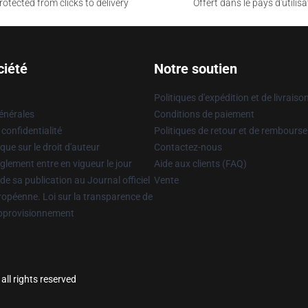
otected from clicks to delivery
Offert dans le pays d'utilisa
ciété
Notre soutien
Politiques d'expédition et de livraiso
énérales
Conditions de paiement
 confidentialité
Politiques de retour et de rembours
que sur le droit d'auteur
Contactez-nous
glement entre en vigueur le jour
Aide aux clients (FAQ)
 de sa publication au Journal officiel
Vente
uropéenne. Loi sur la transparence de
approvisionnement
all rights reserved