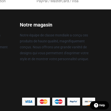
tion
PayPal / MasterCard / Visa
Notre magasin
n
Notre équipe de classe mondiale a conçu ces
produits de haute qualité, magnifiquement
ement
conçus. Nous offrons une grande variété de
designs qui vous permettent d'exprimer votre
style et de montrer votre personnalité unique.
Help