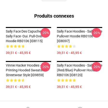
Produits connexes
Sally Face Des Capuches...
Sally Face Hoodies - Sally Face
-20%
-20%
Sally Face- Oui. Pull-Over
Pullover Hoodie RB0106
Hoodie RB0106 [ID8115]
[ID8097]
39,51 € - 45,95 €
39,51 € - 45,95 €
Vinnie Hacker Hoodies - Letter
Sally Face Hoodies - Sally Face
-20%
-20%
Printing Hooded Sweatshirt
(red/blue) Pullover Hoodie
Streetwear Style [ID9859]
RB0106 [ID8120]
39,51 € - 45,95 €
39,51 € - 45,95 €
Footer