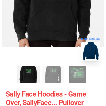
blank template
Sally Face Hoodies - Game
Over, SallyFace... Pullover