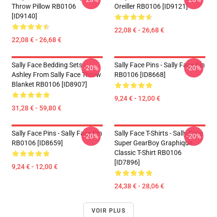
Throw Pillow RB0106
Oreiller RB0106 [ID9121]
[ID9140]
22,08 € - 26,68 €
22,08 € - 26,68 €
Sally Face Bedding Sets -
Sally Face Pins - Sally Face Pin
-20%
-20%
Ashley From Sally Face Throw
RB0106 [ID8668]
Blanket RB0106 [ID8907]
9,24 € - 12,00 €
31,28 € - 59,80 €
Sally Face Pins - Sally Face Pin
Sally Face T-Shirts - Sally Face
-20%
-20%
RB0106 [ID8659]
Super GearBoy Graphique
Classic T-Shirt RB0106
[ID7896]
9,24 € - 12,00 €
24,38 € - 28,06 €
VOIR PLUS