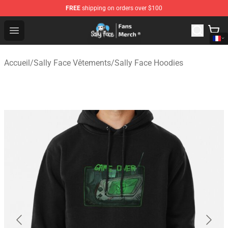
FREE
shipping on orders over $100
Sally Face Store - Official Sally Face Merchandise Shop
Open menu
Accueil
/
Sally Face Vêtements
/
Sally Face Hoodies