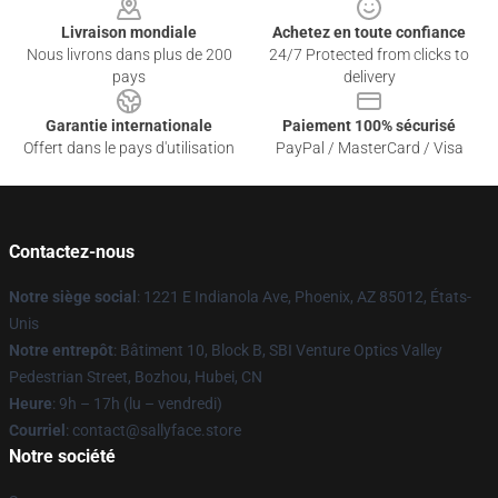
Livraison mondiale
Achetez en toute confiance
Nous livrons dans plus de 200
24/7 Protected from clicks to
pays
delivery
Garantie internationale
Paiement 100% sécurisé
Offert dans le pays d'utilisation
PayPal / MasterCard / Visa
Contactez-nous
Notre siège social
: 1221 E Indianola Ave, Phoenix, AZ 85012, États-
Unis
Notre entrepôt
: Bâtiment 10, Block B, SBI Venture Optics Valley
Pedestrian Street, Bozhou, Hubei, CN
Heure
: 9h – 17h (lu – vendredi)
Courriel
: contact@sallyface.store
Notre société