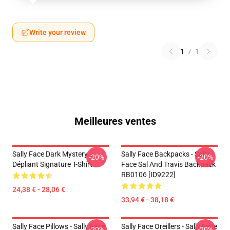
Write your review
1
/
1
Meilleures ventes
Sally Face Dark Mystery
Sally Face Backpacks - Sally
-20%
-20%
Dépliant Signature T-Shirt
Face Sal And Travis Backpack
RB0106 [ID9222]
24,38 € - 28,06 €
33,94 € - 38,18 €
Sally Face Pillows - Sally Face.
Sally Face Oreillers - Sally Face
-20%
-20%