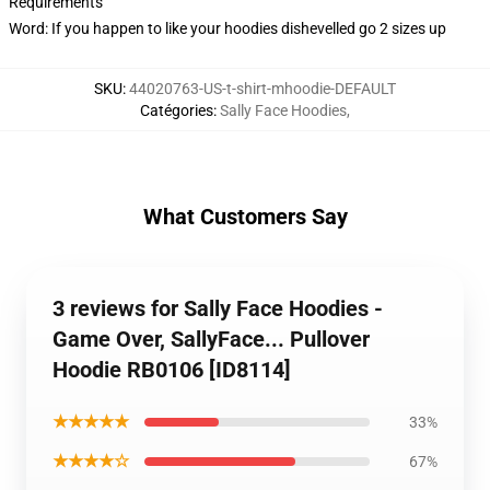
Requirements
Word: If you happen to like your hoodies dishevelled go 2 sizes up
SKU
:
44020763-US-t-shirt-mhoodie-DEFAULT
Catégories
:
Sally Face Hoodies
,
What Customers Say
3 reviews for Sally Face Hoodies -
Game Over, SallyFace... Pullover
Hoodie RB0106 [ID8114]
★★★★★
33%
★★★★☆
67%