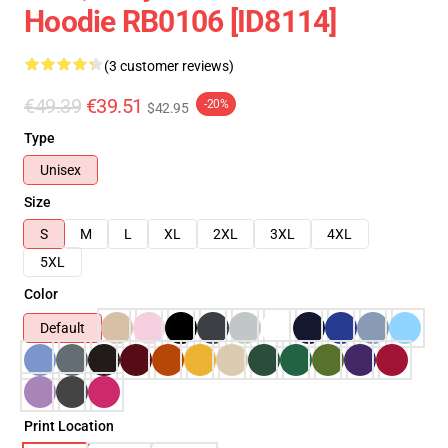
Hoodie RB0106 [ID8114]
(3 customer reviews)
€49.39
€39.51
-20%
$42.95
Type
Unisex
Size
S
M
L
XL
2XL
3XL
4XL
5XL
Color
Default
Print Location