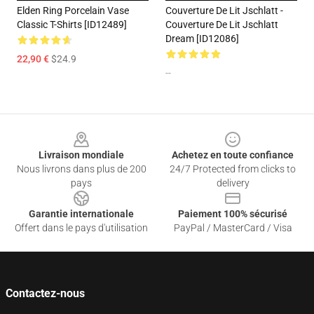
Elden Ring Porcelain Vase
Couverture De Lit Jschlatt -
Classic T-Shirts [ID12489]
Couverture De Lit Jschlatt
Dream [ID12086]
22,90 €
$24.9
--
Footer
Livraison mondiale
Achetez en toute confiance
Nous livrons dans plus de 200
24/7 Protected from clicks to
pays
delivery
Garantie internationale
Paiement 100% sécurisé
Offert dans le pays d'utilisation
PayPal / MasterCard / Visa
Contactez-nous