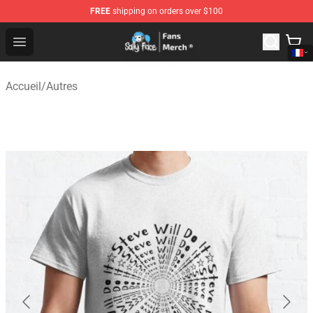
FREE
shipping on orders over $100
Sally Face Store - Official Sally Face Merchandise Shop
Open menu
Accueil
/
Autres