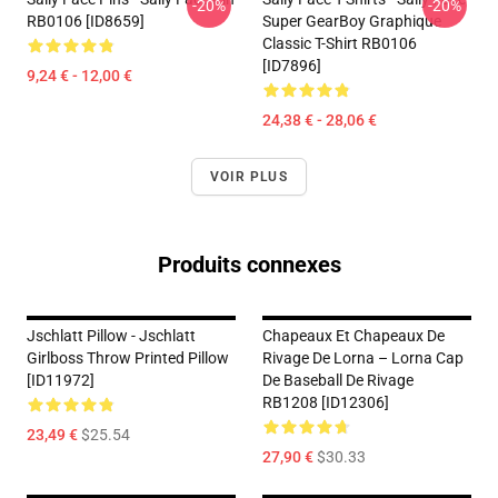
-20%
-20%
RB0106 [ID8659]
Super GearBoy Graphique
Classic T-Shirt RB0106
[ID7896]
9,24 € - 12,00 €
24,38 € - 28,06 €
VOIR PLUS
Produits connexes
Jschlatt Pillow - Jschlatt
Chapeaux Et Chapeaux De
Girlboss Throw Printed Pillow
Rivage De Lorna – Lorna Cap
[ID11972]
De Baseball De Rivage
RB1208 [ID12306]
23,49 €
$25.54
27,90 €
$30.33