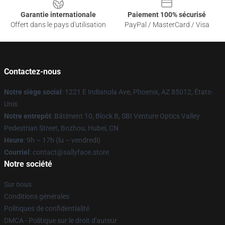
Garantie internationale
Paiement 100% sécurisé
Offert dans le pays d'utilisation
PayPal / MasterCard / Visa
Contactez-nous
Notre siège social
: 1221 E Indianola Ave, Phoenix, AZ 85012, États-
Unis
Notre entrepôt
: Bâtiment 10, Block B, SBI Venture Optics Valley
Pedestrian Street, Bozhou, Hubei, CN
Heure
: 9h – 17h (lu – vendredi)
Courriel
: contact@sallyface.store
Notre société
Sur nous
Conditions générales
Politiques de confidentialité
DMCA - Politique sur le droit d'auteur