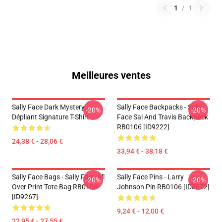
1
/
1
Meilleures ventes
Sally Face Dark Mystery
Sally Face Backpacks - Sally
-20%
-20%
Dépliant Signature T-Shirt
Face Sal And Travis Backpack
RB0106 [ID9222]
24,38 € - 28,06 €
33,94 € - 38,18 €
Sally Face Bags - Sally Face All
Sally Face Pins - Larry
-20%
-20%
Over Print Tote Bag RB0106
Johnson Pin RB0106 [ID8672]
[ID9267]
9,24 € - 12,00 €
22,95 € - 27,55 €