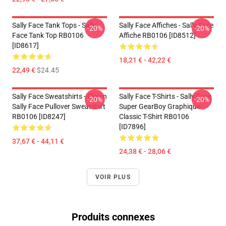
Sally Face Tank Tops - Sally
Sally Face Affiches - Sally Face
-20%
-20%
Face Tank Top RB0106
Affiche RB0106 [ID8512]
[ID8617]
18,21 € - 42,22 €
22,49 €
$24.45
Sally Face Sweatshirts - Clown
Sally Face T-Shirts - Sally Face
-20%
-20%
Sally Face Pullover Sweatshirt
Super GearBoy Graphique
RB0106 [ID8247]
Classic T-Shirt RB0106
[ID7896]
37,67 € - 44,11 €
24,38 € - 28,06 €
VOIR PLUS
Produits connexes