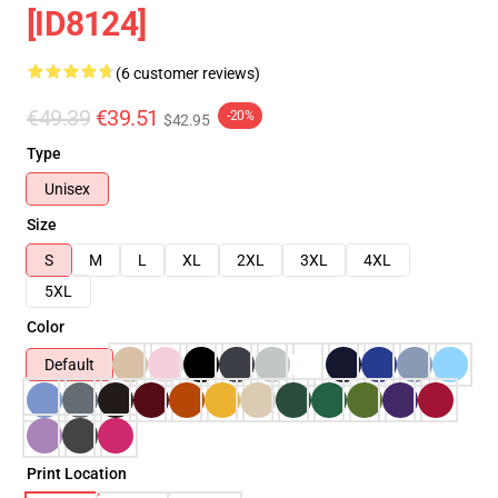
[ID8124]
(6 customer reviews)
€49.39
€39.51
-20%
$42.95
Type
Unisex
Size
S
M
L
XL
2XL
3XL
4XL
5XL
Color
Default
Print Location