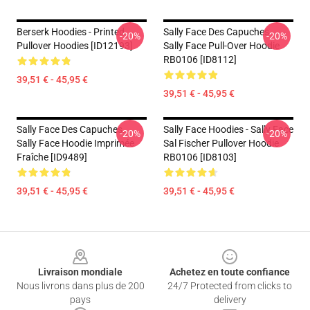
Berserk Hoodies - Printed
Sally Face Des Capuches...
-20%
-20%
Pullover Hoodies [ID12193]
Sally Face Pull-Over Hoodie
RB0106 [ID8112]
39,51 € - 45,95 €
39,51 € - 45,95 €
Sally Face Des Capuches...
Sally Face Hoodies - Sally Face
-20%
-20%
Sally Face Hoodie Imprimée
Sal Fischer Pullover Hoodie
Fraîche [ID9489]
RB0106 [ID8103]
39,51 € - 45,95 €
39,51 € - 45,95 €
Footer
Livraison mondiale
Achetez en toute confiance
Nous livrons dans plus de 200
24/7 Protected from clicks to
pays
delivery