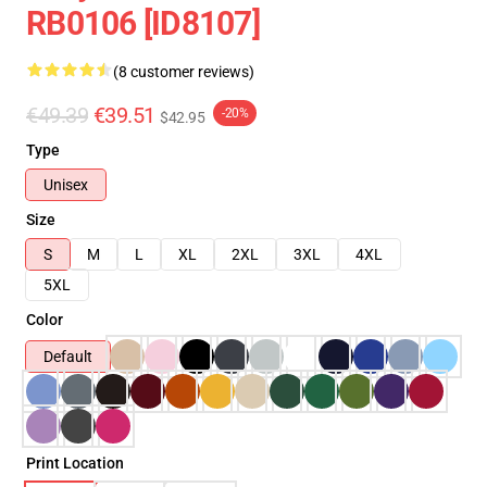
RB0106 [ID8107]
(8 customer reviews)
€49.39
€39.51
-20%
$42.95
Type
Unisex
Size
S
M
L
XL
2XL
3XL
4XL
5XL
Color
Default
Print Location