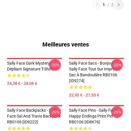
1
/
2
Meilleures ventes
Sally Face Dark Mystery
Sally Face Sacs - Bonjour.
-20%
-20%
Dépliant Signature T-Shirt
Sally Face Tout Sur Imprimer
Sac À Bandoulière RB0106
[ID9274]
24,38 € - 28,06 €
22,95 € - 27,55 €
Sally Face Backpacks - Sally
Sally Face Pins - Sally Face
-20%
-20%
Face Sal And Travis Backpack
Happy Endings Print Pin
RB0106 [ID9222]
RB0106 [ID8676]