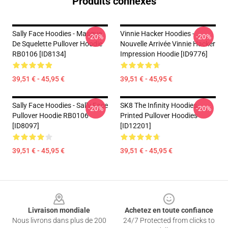
Produits connexes
Sally Face Hoodies - Masque
Vinnie Hacker Hoodies -
-20%
-20%
De Squelette Pullover Hoodie
Nouvelle Arrivée Vinnie Hacker
RB0106 [ID8134]
Impression Hoodie [ID9776]
39,51 € - 45,95 €
39,51 € - 45,95 €
Sally Face Hoodies - Sally Face
SK8 The Infinity Hoodies -
-20%
-20%
Pullover Hoodie RB0106
Printed Pullover Hoodies
[ID8097]
[ID12201]
39,51 € - 45,95 €
39,51 € - 45,95 €
Footer
Livraison mondiale
Achetez en toute confiance
Nous livrons dans plus de 200
24/7 Protected from clicks to