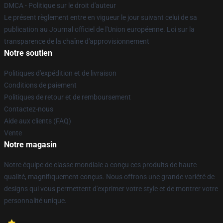
DMCA - Politique sur le droit d'auteur
Le présent règlement entre en vigueur le jour suivant celui de sa
publication au Journal officiel de l'Union européenne. Loi sur la
transparence de la chaîne d'approvisionnement
Notre soutien
Politiques d'expédition et de livraison
Conditions de paiement
Politiques de retour et de remboursement
Contactez-nous
Aide aux clients (FAQ)
Vente
Notre magasin
Notre équipe de classe mondiale a conçu ces produits de haute
qualité, magnifiquement conçus. Nous offrons une grande variété de
designs qui vous permettent d'exprimer votre style et de montrer votre
personnalité unique.