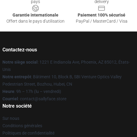
pays
delivery
Garantie internationale
Paiement 100% sécurisé
Offert dans le pays d'utilisation
PayPal / MasterCard / Visa
Contactez-nous
Notre siège social
: 1221 E Indianola Ave, Phoenix, AZ 85012, États-
Unis
Notre entrepôt
: Bâtiment 10, Block B, SBI Venture Optics Valley
Pedestrian Street, Bozhou, Hubei, CN
Heure
: 9h – 17h (lu – vendredi)
Courriel
: contact@sallyface.store
Notre société
Sur nous
Conditions générales
Politiques de confidentialité