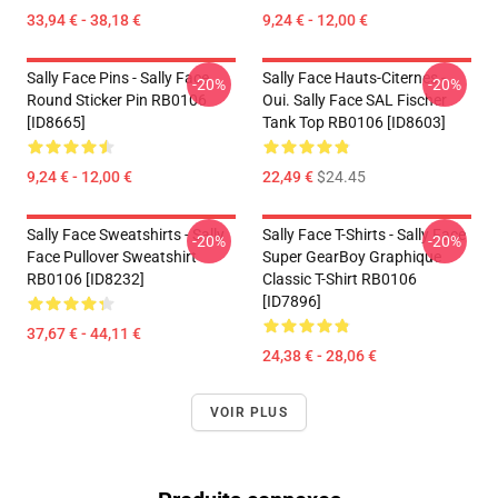
33,94 € - 38,18 €
9,24 € - 12,00 €
Sally Face Pins - Sally Face
Sally Face Hauts-Citernes -
-20%
-20%
Round Sticker Pin RB0106
Oui. Sally Face SAL Fischer
[ID8665]
Tank Top RB0106 [ID8603]
9,24 € - 12,00 €
22,49 €
$24.45
Sally Face Sweatshirts - Sally
Sally Face T-Shirts - Sally Face
-20%
-20%
Face Pullover Sweatshirt
Super GearBoy Graphique
RB0106 [ID8232]
Classic T-Shirt RB0106
[ID7896]
37,67 € - 44,11 €
24,38 € - 28,06 €
VOIR PLUS