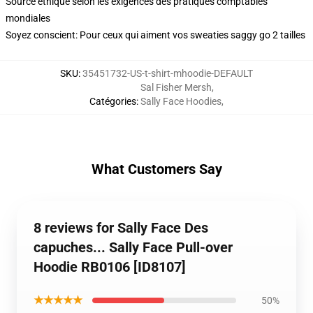
Source éthique selon les exigences des pratiques comptables
mondiales
Soyez conscient: Pour ceux qui aiment vos sweaties saggy go 2 tailles
SKU
:
35451732-US-t-shirt-mhoodie-DEFAULT
Sal Fisher Mersh
,
Catégories
:
Sally Face Hoodies
,
What Customers Say
8 reviews for Sally Face Des
capuches... Sally Face Pull-over
Hoodie RB0106 [ID8107]
★★★★★
50%