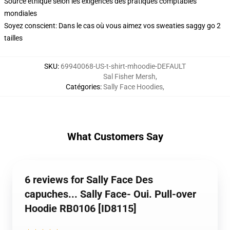
Source éthique selon les exigences des pratiques comptables
mondiales
Soyez conscient: Dans le cas où vous aimez vos sweaties saggy go 2
tailles
SKU
:
69940068-US-t-shirt-mhoodie-DEFAULT
Sal Fisher Mersh
,
Catégories
:
Sally Face Hoodies
,
What Customers Say
6 reviews for Sally Face Des
capuches... Sally Face- Oui. Pull-over
Hoodie RB0106 [ID8115]