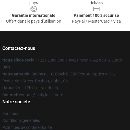
pays
delivery
Garantie internationale
Paiement 100% sécurisé
Offert dans le pays d'utilisation
PayPal / MasterCard / Visa
Contactez-nous
Notre siège social
: 1221 E Indianola Ave, Phoenix, AZ 85012, États-
Unis
Notre entrepôt
: Bâtiment 10, Block B, SBI Venture Optics Valley
Pedestrian Street, Bozhou, Hubei, CN
Heure
: 9h – 17h (lu – vendredi)
Courriel
: contact@sallyface.store
Notre société
Sur nous
Conditions générales
Politiques de confidentialité