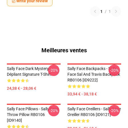
Write your review
1
/
1
Meilleures ventes
Sally Face Dark Mystery
Sally Face Backpacks - Sally
-20%
-20%
Dépliant Signature T-Shirt
Face Sal And Travis Backpack
RB0106 [ID9222]
24,38 € - 28,06 €
33,94 € - 38,18 €
Sally Face Pillows - Sally Face.
Sally Face Oreillers - Sally Face
-20%
-20%
Throw Pillow RB0106
Oreiller RB0106 [ID9121]
[ID9140]