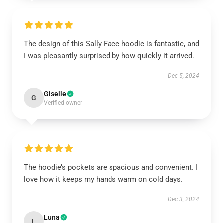
The design of this Sally Face hoodie is fantastic, and
I was pleasantly surprised by how quickly it arrived.
Dec 5, 2024
Giselle
G
Verified owner
The hoodie’s pockets are spacious and convenient. I
love how it keeps my hands warm on cold days.
Dec 3, 2024
Luna
L