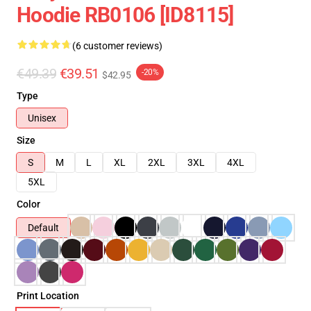
Hoodie RB0106 [ID8115]
(6 customer reviews)
€49.39
€39.51
-20%
$42.95
Type
Unisex
Size
S
M
L
XL
2XL
3XL
4XL
5XL
Color
Default
Print Location