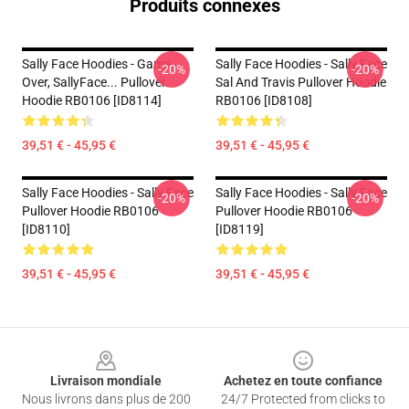
Produits connexes
Sally Face Hoodies - Game
Sally Face Hoodies - Sally Face
-20%
-20%
Over, SallyFace... Pullover
Sal And Travis Pullover Hoodie
Hoodie RB0106 [ID8114]
RB0106 [ID8108]
39,51 € - 45,95 €
39,51 € - 45,95 €
Sally Face Hoodies - Sally Face
Sally Face Hoodies - Sally Face
-20%
-20%
Pullover Hoodie RB0106
Pullover Hoodie RB0106
[ID8110]
[ID8119]
39,51 € - 45,95 €
39,51 € - 45,95 €
Footer
Livraison mondiale
Achetez en toute confiance
Nous livrons dans plus de 200
24/7 Protected from clicks to