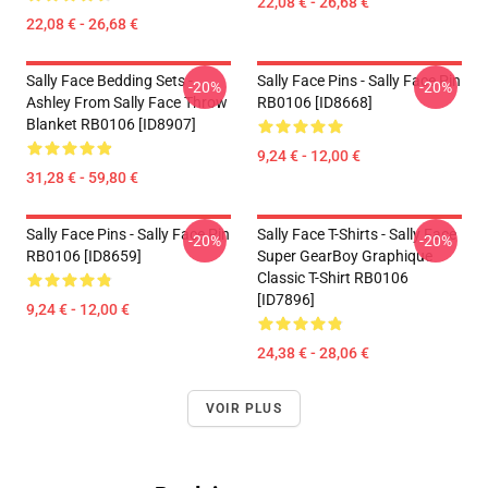
22,08 € - 26,68 €
22,08 € - 26,68 €
Sally Face Bedding Sets -
Sally Face Pins - Sally Face Pin
-20%
-20%
Ashley From Sally Face Throw
RB0106 [ID8668]
Blanket RB0106 [ID8907]
9,24 € - 12,00 €
31,28 € - 59,80 €
Sally Face Pins - Sally Face Pin
Sally Face T-Shirts - Sally Face
-20%
-20%
RB0106 [ID8659]
Super GearBoy Graphique
Classic T-Shirt RB0106
[ID7896]
9,24 € - 12,00 €
24,38 € - 28,06 €
VOIR PLUS