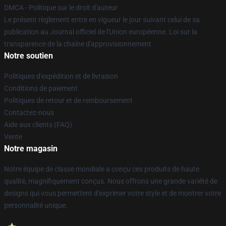
DMCA - Politique sur le droit d'auteur
Le présent règlement entre en vigueur le jour suivant celui de sa
publication au Journal officiel de l'Union européenne. Loi sur la
transparence de la chaîne d'approvisionnement
Notre soutien
Politiques d'expédition et de livraison
Conditions de paiement
Politiques de retour et de remboursement
Contactez-nous
Aide aux clients (FAQ)
Vente
Notre magasin
Notre équipe de classe mondiale a conçu ces produits de haute
qualité, magnifiquement conçus. Nous offrons une grande variété de
designs qui vous permettent d'exprimer votre style et de montrer votre
personnalité unique.