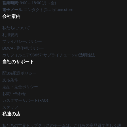
営業時間
: 9:00～18:00(月～金)
電子メール
: コンタクト@sallyface.store
会社案内
私たちについて
利用規約
プライバシーポリシー
DMCA - 著作権ポリシー
カリフォルニアSB657: サプライチェーンの透明性法
当社のサポート
配送&配送ポリシー
支払条件
返品・返金ポリシー
お問い合わせ
カスタマーサポート(FAQ)
スタッフ
私達の店
私たちの世界トップクラスのチームは、これらの高品質で美しく設