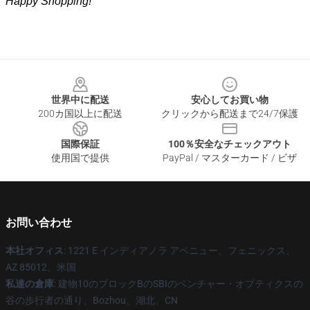
Happy Shopping!
Footer
世界中に配送
安心してお買い物
200カ国以上に配送
クリックから配送まで24/7保護
国際保証
100％安全なチェックアウト
使用国で提供
PayPal / マスターカード / ビザ
お問い合わせ
本社オフィス
: 1221 E インディアノラ アベニュー、フェニックス、
AZ 85012、米国
私達の倉庫
: 建物10のブロックBのSBIのベンチャー・オプティクスの
谷の歩行者の通り、Bozhou、湖北、CN