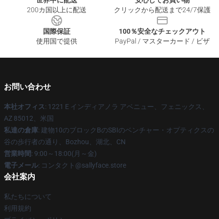
世界中に配送
安心してお買い物
200カ国以上に配送
クリックから配送まで24/7保護
国際保証
100％安全なチェックアウト
使用国で提供
PayPal / マスターカード / ビザ
お問い合わせ
本社オフィス
: 1221 E インディアノラ アベニュー、フェニックス、
AZ 85012、米国
私達の倉庫
: 建物10のブロックBのSBIのベンチャー・オプティクスの
谷の歩行者の通り、Bozhou、湖北、CN
営業時間
: 9:00～18:00(月～金)
電子メール
: コンタクト@sallyface.store
会社案内
私たちについて
利用規約