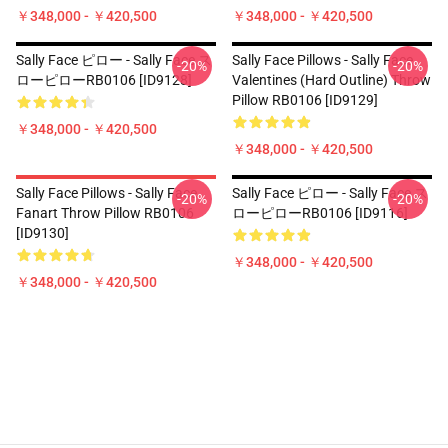
￥348,000 - ￥420,500
￥348,000 - ￥420,500
Sally Face ピロー - Sally Face ス
Sally Face Pillows - Sally Face
-20%
-20%
ローピローRB0106 [ID9128]
Valentines (Hard Outline) Throw
Pillow RB0106 [ID9129]
￥348,000 - ￥420,500
￥348,000 - ￥420,500
Sally Face Pillows - Sally Face
Sally Face ピロー - Sally Face ス
-20%
-20%
Fanart Throw Pillow RB0106
ローピローRB0106 [ID9116]
[ID9130]
￥348,000 - ￥420,500
￥348,000 - ￥420,500