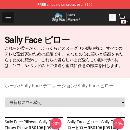
FREE
shipping on orders over $100
Sally Face Store - Official Sally Face Merchandise Shop
Open menu
Sally Face ピロー
これらの柔らかく、ふっくらとスヌーグリの顔の枕は、すべての
テレビ愛好家のための必須です。 あなたの心に笑いと笑顔をもた
らすために確かに、これらの愛らしいまだ愛らしい顔の形の枕
は、ソファやベッドの上に快適な聖域に任意の部屋を回します。
ホーム
/
Sally Face デコレーション
/
Sally Face ピロー
Sally Face Pillows - Sally Face !!
Sally Face ピロー - Sally Face ス
-20%
-20%
Throw Pillow RB0106 [ID9142]
ローピローRB0106 [ID9143]