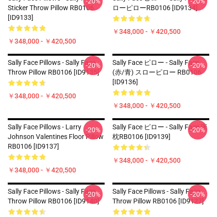
-20%
-20%
Sticker Throw Pillow RB0106
ローピローRB0106 [ID9134]
[ID9133]
￥348,000 - ￥420,500
￥348,000 - ￥420,500
Sally Face Pillows - Sally Face
Sally Face ピロー - Sally Face
-20%
-20%
Throw Pillow RB0106 [ID9135]
(赤/青) スローピロー RB0106
[ID9136]
￥348,000 - ￥420,500
￥348,000 - ￥420,500
Sally Face Pillows - Larry
Sally Face ピロー - Sally Face 床
-20%
-20%
Johnson Valentines Floor Pillow
枕RB0106 [ID9139]
RB0106 [ID9137]
￥348,000 - ￥420,500
￥348,000 - ￥420,500
Sally Face Pillows - Sally Face.
Sally Face Pillows - Sally Face
-20%
-20%
Throw Pillow RB0106 [ID9140]
Throw Pillow RB0106 [ID9127]