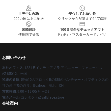
Footer
世界中に配送
安心してお買い物
200カ国以上に配送
クリックから配送まで24/7保護
国際保証
100％安全なチェックアウト
使用国で提供
PayPal / マスターカード / ビザ
お問い合わせ
本社オフィス
: 1221 E インディアノラ アベニュー、フェニックス、
AZ 85012、米国
私達の倉庫
: 建物10のブロックBのSBIのベンチャー・オプティクスの
谷の歩行者の通り、Bozhou、湖北、CN
営業時間
: 9:00～18:00(月～金)
電子メール
: コンタクト@sallyface.store
会社案内