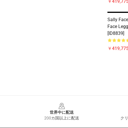
￥419,77
Sally Face
Face Leg
[ID8839]
￥419,77
Footer
世界中に配送
200カ国以上に配送
クリ