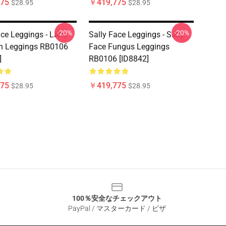
75
￥419,775
$28.95
$28.95
-20%
-20%
ace Leggings - Larry
Sally Face Leggings - Sally
n Leggings RB0106
Face Fungus Leggings
]
RB0106 [ID8842]
75
￥419,775
$28.95
$28.95
100％安全なチェックアウト
PayPal / マスターカード / ビザ