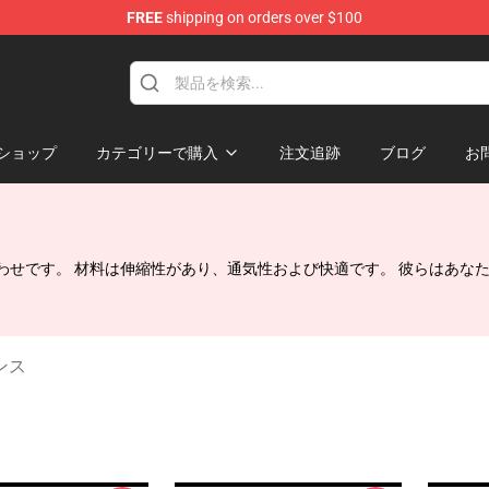
FREE
shipping on orders over $100
p
ショップ
カテゴリーで購入
注文追跡
ブログ
お
な組み合わせです。 材料は伸縮性があり、通気性および快適です。 彼らは
ギンス