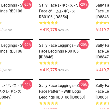
-20%
-20%
 Leggings - Sally
Sally Face レギンス - Sally
Sally Fa
gings RB0106
Face ゲームレギンス
Face L
RB0106 [ID8854]
[ID8843
5
￥419,775
￥419,7
$28.95
$28.95
-20%
-20%
 Leggings - Sally
Sally Face Leggings - Sally
Sally Fa
gings RB0106
Face Leggings RB0106
Face L
[ID8846]
[ID8847
5
￥419,775
￥419,7
$28.95
$28.95
-20%
-20%
ace レギンス - すべて
Sally Face Leggings - Sally
Sally Fa
スクレギンス
Face Pattern - With Logo
Face L
D8849]
Leggings RB0106 [ID8850]
[ID8851