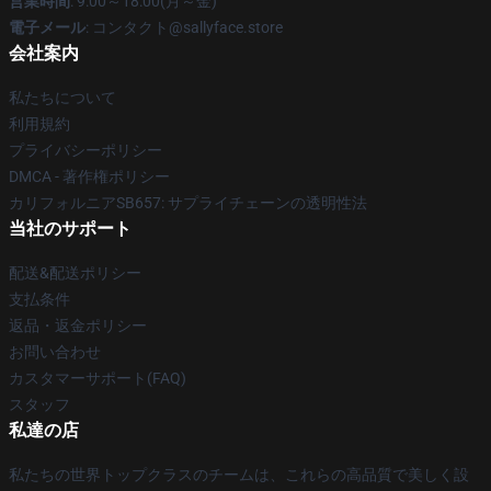
営業時間
: 9:00～18:00(月～金)
電子メール
: コンタクト@sallyface.store
会社案内
私たちについて
利用規約
プライバシーポリシー
DMCA - 著作権ポリシー
カリフォルニアSB657: サプライチェーンの透明性法
当社のサポート
配送&配送ポリシー
支払条件
返品・返金ポリシー
お問い合わせ
カスタマーサポート(FAQ)
スタッフ
私達の店
私たちの世界トップクラスのチームは、これらの高品質で美しく設