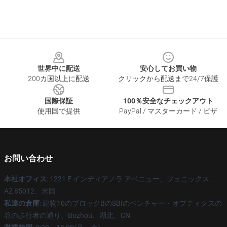
Footer
世界中に配送
安心してお買い物
200カ国以上に配送
クリックから配送まで24/7保護
国際保証
100％安全なチェックアウト
使用国で提供
PayPal / マスターカード / ビザ
お問い合わせ
本社オフィス
: 1221 E インディアノラ アベニュー、フェニックス、
AZ 85012、米国
私達の倉庫
: 建物10のブロックBのSBIのベンチャー・オプティクスの
谷の歩行者の通り、Bozhou、湖北、CN