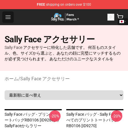
FREE
shipping on orders over $100
Sally Face Store - Official Sally Face Merchandise Shop
Open menu
Sally Face アクセサリー
Sally Face アクセサリーに特化した店舗です。 何百ものスタイ
ル、色、サイズから選ぶと、あなたの顔に完璧にマッチするもの
が必ず見つけられます。 あなただけのユニークなスタイルを
ホーム
/
Sally Face アクセサリー
Sally Face バッグ - プリントト
Sally Face バッグ - Sally Face す
-20%
-20%
ートバッグRB0106 [ID9288]の
べてのプリントトートバッグ
SallyFaceからラリー
RB0106 [ID9270]