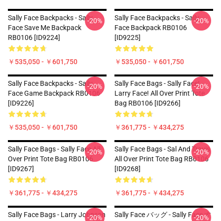
Sally Face Backpacks - Sally
Sally Face Backpacks - Sally
-20%
-20%
Face Save Me Backpack
Face Backpack RB0106
RB0106 [ID9224]
[ID9225]
￥535,050 - ￥601,750
￥535,050 - ￥601,750
Sally Face Backpacks - Sally
Sally Face Bags - Sally Face! -
-20%
-20%
Face Game Backpack RB0106
Larry Face! All Over Print Tote
[ID9226]
Bag RB0106 [ID9266]
￥535,050 - ￥601,750
￥361,775 - ￥434,275
Sally Face Bags - Sally Face All
Sally Face Bags - Sal And Travis
-20%
-20%
Over Print Tote Bag RB0106
All Over Print Tote Bag RB0106
[ID9267]
[ID9268]
￥361,775 - ￥434,275
￥361,775 - ￥434,275
Sally Face Bags - Larry Johnson
Sally Face バッグ - Sally Face す
-20%
-20%