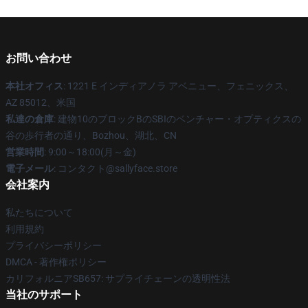
お問い合わせ
本社オフィス
: 1221 E インディアノラ アベニュー、フェニックス、
AZ 85012、米国
私達の倉庫
: 建物10のブロックBのSBIのベンチャー・オプティクスの
谷の歩行者の通り、Bozhou、湖北、CN
営業時間
: 9:00～18:00(月～金)
電子メール
: コンタクト@sallyface.store
会社案内
私たちについて
利用規約
プライバシーポリシー
DMCA - 著作権ポリシー
カリフォルニアSB657: サプライチェーンの透明性法
当社のサポート