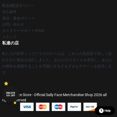
配送&配送ポリシー
支払条件
返品・返金ポリシー
お問い合わせ
カスタマーサポート(FAQ)
スタッフ
私達の店
私たちの世界トップクラスのチームは、これらの高品質で美しく設
計された製品を設計しました。 あなたのスタイルを表現し、あなた
の個性を披露することを可能にするさまざまなデザインを提供しま
す。
UNLOCK
© Sally Face Store - Official Sally Face Merchandise Shop 2026 all
10% OFF
rights reserved
Help