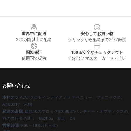
Footer
世界中に配送
安心してお買い物
200カ国以上に配送
クリックから配送まで24/7保護
国際保証
100％安全なチェックアウト
使用国で提供
PayPal / マスターカード / ビザ
お問い合わせ
本社オフィス
: 1221 E インディアノラ アベニュー、フェニックス、
AZ 85012、米国
私達の倉庫
: 建物10のブロックBのSBIのベンチャー・オプティクスの
谷の歩行者の通り、Bozhou、湖北、CN
営業時間
: 9:00～18:00(月～金)