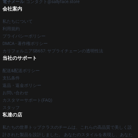
電子メール
: コンタクト@sallyface.store
会社案内
私たちについて
利用規約
プライバシーポリシー
DMCA - 著作権ポリシー
カリフォルニアSB657: サプライチェーンの透明性法
当社のサポート
配送&配送ポリシー
支払条件
返品・返金ポリシー
お問い合わせ
カスタマーサポート(FAQ)
スタッフ
私達の店
私たちの世界トップクラスのチームは、これらの高品質で美しく設
計された製品を設計しました。 あなたのスタイルを表現し、あなた